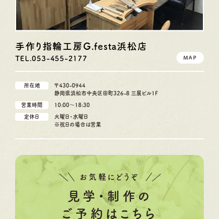
手作り指輪工房G.festa
浜松店
TEL.053-455-2177
MAP
所在地
〒430-0944
静岡県浜松市中央区田町326-8 三展ビル1F
営業時間
10:00〜18:30
定休日
火曜日・水曜日
※祝日の場合は営業
お気軽にどうぞ
見学・制作の
ご予約はこちら