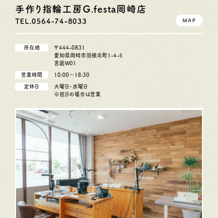
手作り指輪工房G.festa
岡崎店
TEL.0564-74-8033
MAP
所在地
〒444-0831
愛知県岡崎市羽根北町1-4-5
言庭W01
営業時間
10:00〜18:30
定休日
火曜日・水曜日
※祝日の場合は営業