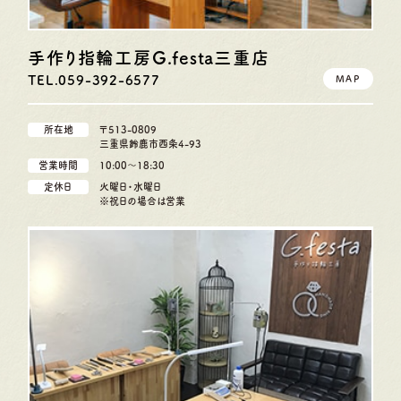
手作り指輪工房G.festa
三重店
TEL.059-392-6577
MAP
所在地
〒513-0809
三重県鈴鹿市西条4-93
営業時間
10:00〜18:30
定休日
火曜日・水曜日
※祝日の場合は営業