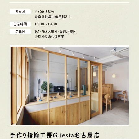
所在地
〒500-8879
岐阜県岐阜市徹明通2-1
営業時間
10:00〜18:30
定休日
第1・第3火曜日・毎週水曜日
※祝日の場合は営業
手作り指輪工房G.festa
名古屋店