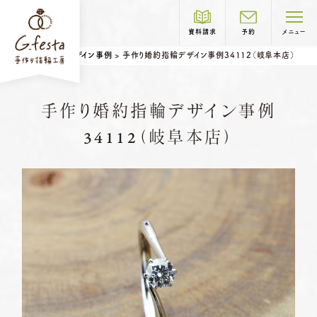
資料請求
予約
メニュー
ホーム
>
デザイン事例
>
手作り婚約指輪デザイン事例34112（岐阜本店）
制作コース紹介
手作り婚約指輪デザイン事例
COURSE
34112（岐阜本店）
岐阜本店
TEL.058-265-2756
結婚指輪
婚約指輪
営業時間
10:00〜18:30
定休日
第1・第3火曜日・毎週水曜日
※祝日の場合は営業
名古屋店
TEL.052-261-6676
営業時間
10:00〜18:30
ベビーリング
結婚記念日リング
定休日
第2・第4火曜日・毎週水曜日
ペアリングはこちら
※祝日の場合は営業