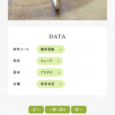
岡崎店
TEL.0564-74-8033
資料請求
営業時間
10:00〜18:30
定休日
火曜日・水曜日
G.festaについて
※祝日の場合は営業
DATA
三重店
TEL.059-392-6577
デザイン事例
営業時間
10:00〜18:30
婚約指輪
制作コース
お店を探す
定休日
火曜日・水曜日
※祝日の場合は営業
ウェーブ
形状
よくある質問
浜松店
TEL.053-455-2177
プラチナ
素材
営業時間
10:00〜18:30
ブログ・新着情報
定休日
火曜日・水曜日
岐阜本店
店舗
※祝日の場合は営業
次へ
一覧へ戻る
前へ