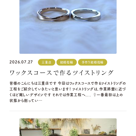
資料請求
岐阜本店
TEL.058-265-2756
G.festaについて
営業時間
10:00〜18:30
デザイン事例
定休日
第1・第3火曜日・毎週水曜日
※祝日の場合は営業
お店を探す
名古屋店
TEL.052-261-6676
2026.07.27
三重店
結婚指輪
手作り結婚指輪
ワックスコースで作るツイストリング
営業時間
10:00〜18:30
よくある質問
定休日
第2・第4火曜日・毎週水曜日
皆様のこんにちは三重店です 今回はワックスコースで作るツイストリングの
※祝日の場合は営業
工程をご紹介していきたいと思います！ ツイストリングは、作業終盤に近づ
ブログ・新着情報
くほど難しいデザインです それでは作業工程へ．．． ⇧一番最初は上の
岡崎店
TEL.0564-74-8033
状態から削ってい…
営業時間
10:00〜18:30
定休日
火曜日・水曜日
※祝日の場合は営業
三重店
TEL.059-392-6577