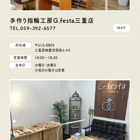
手作り指輪工房G.festa
三重店
TEL.059-392-6577
MAP
所在地
〒513-0809
三重県鈴鹿市西条4-93
営業時間
10:00〜18:30
定休日
火曜日・水曜日
※祝日の場合は営業