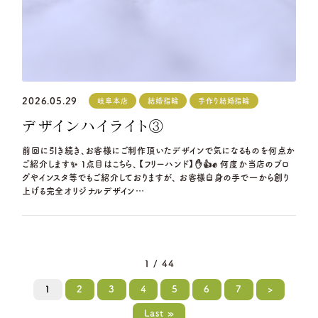
2026.05.29
岐阜本店
結婚指輪
手作り結婚指輪
デザインハイライト③
前回に引き続き、お客様にご制作頂いたデザインで気になるものを何点か
ご紹介します✨ 1点目はこちら、【フリーハンド】✋👍✊ 何度か当店のブロ
グやインスタ等でもご紹介しておりますが、 お客様自身の手で一から創り
上げる完全オリジナルデザイン…
1 / 44
1
2
3
4
5
6
7
>
Last »