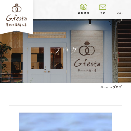
資料請求
予約
メニュー
制作コース紹介
ブログ
COURSE
結婚指輪
婚約指輪
ホーム
>
ブログ
ベビーリング
結婚記念日リング
ペアリングはこちら