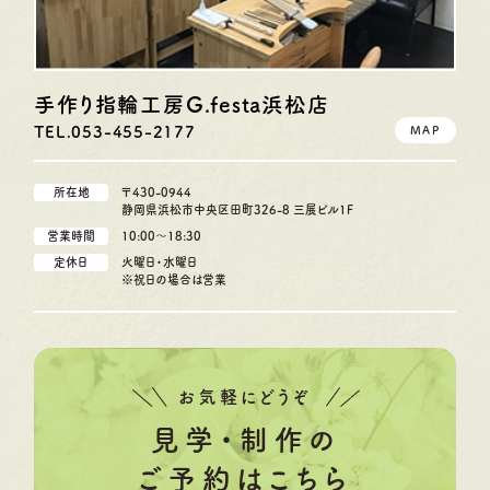
手作り指輪工房G.festa
浜松店
TEL.053-455-2177
MAP
所在地
〒430-0944
静岡県浜松市中央区田町326-8 三展ビル1F
営業時間
10:00〜18:30
定休日
火曜日・水曜日
※祝日の場合は営業
お気軽にどうぞ
見学・制作の
ご予約はこちら