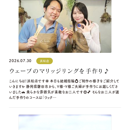
営業時間
10:00〜18:30
定休日
火曜日・水曜日
※祝日の場合は営業
浜松店
TEL.053-455-2177
営業時間
10:00〜18:30
定休日
火曜日・水曜日
※祝日の場合は営業
2026.07.30
浜松店
ウェーブのマリッジリングを手作り♪
こんにちは！浜松店です🌞 本日も結婚指輪💍ご制作の様子をご紹介して
いきます✨ 静岡県磐田市から、Y様・Y様ご夫婦が手作りにお越しくださ
いました🚗 柔らかな雰囲気が素敵なお二人です😊💕 そんなお二人が選
んだ手作りのコースは「ワック…