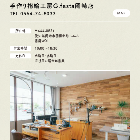
手作り指輪工房G.festa
岡崎店
TEL.0564-74-8033
MAP
所在地
〒444-0831
愛知県岡崎市羽根北町1-4-5
言庭W01
営業時間
10:00〜18:30
定休日
火曜日・水曜日
※祝日の場合は営業