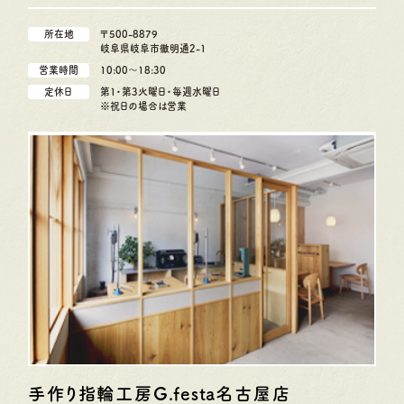
所在地
〒500-8879
岐阜県岐阜市徹明通2-1
営業時間
10:00〜18:30
定休日
第1・第3火曜日・毎週水曜日
※祝日の場合は営業
手作り指輪工房G.festa
名古屋店