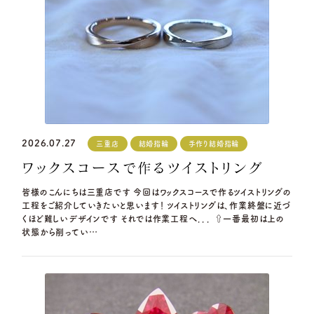
資料請求
岐阜本店
TEL.058-265-2756
G.festaについて
営業時間
10:00〜18:30
定休日
第1・第3火曜日・毎週水曜日
デザイン事例
※祝日の場合は営業
名古屋店
TEL.052-261-6676
お店を探す
2026.07.27
三重店
結婚指輪
手作り結婚指輪
営業時間
10:00〜18:30
ワックスコースで作るツイストリング
よくある質問
定休日
第2・第4火曜日・毎週水曜日
※祝日の場合は営業
皆様のこんにちは三重店です 今回はワックスコースで作るツイストリングの
工程をご紹介していきたいと思います！ ツイストリングは、作業終盤に近づ
ブログ・新着情報
岡崎店
TEL.0564-74-8033
くほど難しいデザインです それでは作業工程へ．．． ⇧一番最初は上の
状態から削ってい…
営業時間
10:00〜18:30
定休日
火曜日・水曜日
※祝日の場合は営業
三重店
TEL.059-392-6577