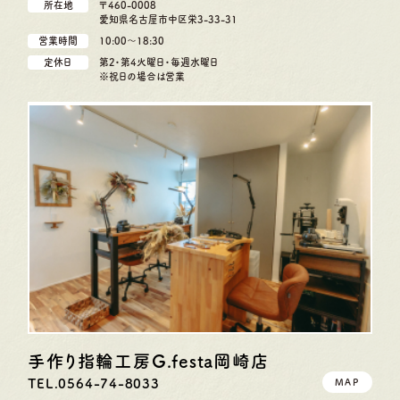
所在地
〒460-0008
愛知県名古屋市中区栄3-33-31
営業時間
10:00〜18:30
定休日
第2・第4火曜日・毎週水曜日
※祝日の場合は営業
手作り指輪工房G.festa
岡崎店
TEL.0564-74-8033
MAP