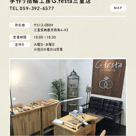
手作り指輪工房G.festa
三重店
TEL.059-392-6577
MAP
所在地
〒513-0809
三重県鈴鹿市西条4-93
営業時間
10:00〜18:30
定休日
火曜日・水曜日
※祝日の場合は営業