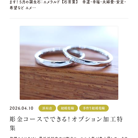
ます！ 5月の誕生石：エメラルド 【石言葉】 幸運・幸福・夫婦愛・安定・
希望など エメ…
2026.04.10
浜松店
結婚指輪
手作り結婚指輪
彫金コースでできる！オプション加工特
集