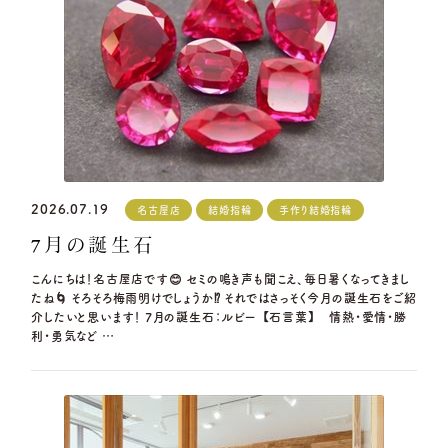
営業時間
10:00〜18:30
定休日
火曜日・水曜日
※祝日の場合は営業
浜松店
TEL.053-455-2177
営業時間
10:00〜18:30
定休日
火曜日・水曜日
※祝日の場合は営業
2026.07.19
名古屋店
結婚指輪
手作り結婚指輪
7月の誕生石
こんにちは！名古屋店です😊 セミの鳴き声も聞こえ、毎日暑くなってきまし
たね🌀 そろそろ梅雨明けでしょうか⁉️ それではさっそく今月の誕生石をご紹
介したいと思います！ 7月の誕生石：ルビー 【石言葉】 情熱・愛情・勝
利・勇気など …