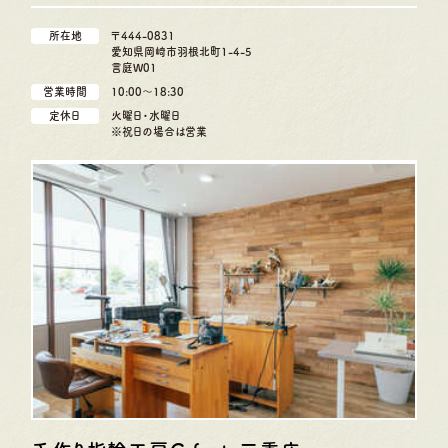
所在地
〒444-0831
愛知県岡崎市羽根北町1-4-5
言庭W01
営業時間
10:00〜18:30
定休日
火曜日・水曜日
※祝日の場合は営業