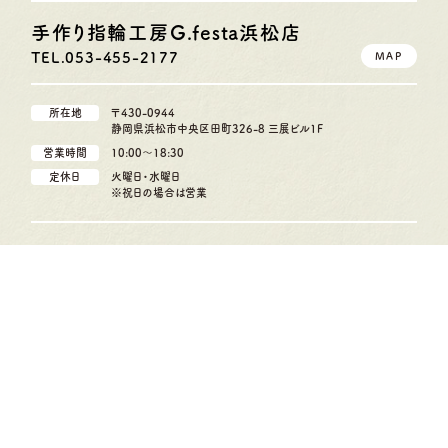
手作り指輪工房G.festa
浜松店
TEL.053-455-2177
MAP
所在地
〒430-0944
静岡県浜松市中央区田町326-8 三展ビル1F
営業時間
10:00〜18:30
定休日
火曜日・水曜日
※祝日の場合は営業
お気軽にどうぞ
見学・制作の
ご予約はこちら
今すぐ電話する