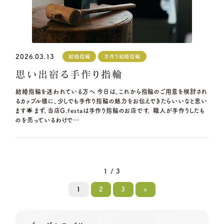
2026.03.13
結婚指輪
手作り結婚指輪
思い出宿る手作り指輪
結婚指輪を迷われている方へ 今日は、これから指輪のご用意を検討され
るカップル様に、少しでも手作り指輪の魅力をお伝えできたらいいなと思い
ます🌟 まず、当店G.festaは手作り指輪のお店です。 職人が手作りしたも
のを売っているわけで…
1 / 3
1
2
3
>