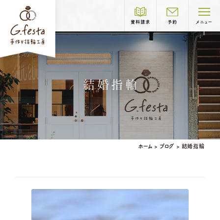
資料請求
予約
メニュー
制作コース紹介
結婚指輪
COURSE
結婚指輪
婚約指輪
ホーム
>
ブログ
>
結婚指輪
ベビーリング
結婚記念日リング
ペアリングはこちら