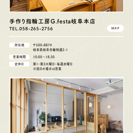
手作り指輪工房G.festa
岐阜本店
TEL.058-265-2756
MAP
所在地
〒500-8879
岐阜県岐阜市徹明通2-1
営業時間
10:00〜18:30
定休日
第1・第3火曜日・毎週水曜日
※祝日の場合は営業