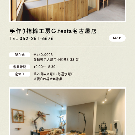
手作り指輪工房G.festa
名古屋店
TEL.052-261-6676
MAP
所在地
〒460-0008
愛知県名古屋市中区栄3-33-31
営業時間
10:00〜18:30
定休日
第2・第4火曜日・毎週水曜日
※祝日の場合は営業