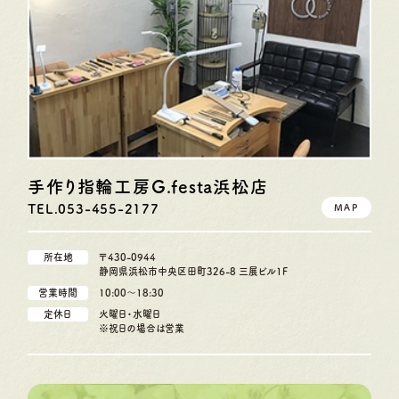
手作り指輪工房G.festa
浜松店
TEL.053-455-2177
MAP
所在地
〒430-0944
静岡県浜松市中央区田町326-8 三展ビル1F
営業時間
10:00〜18:30
定休日
火曜日・水曜日
※祝日の場合は営業