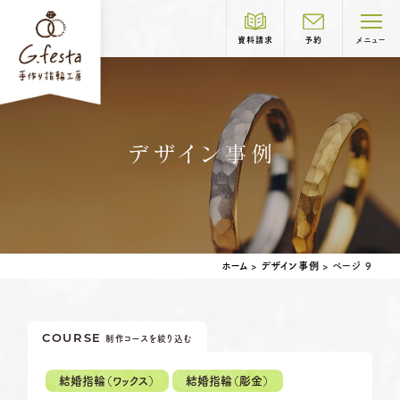
資料請求
予約
メニュー
制作コース紹介
デザイン事例
COURSE
岐阜本店
TEL.058-265-2756
結婚指輪
婚約指輪
ホーム
>
デザイン事例
>
ページ 9
営業時間
10:00〜18:30
定休日
第1・第3火曜日・毎週水曜日
※祝日の場合は営業
COURSE
制作コースを絞り込む
名古屋店
TEL.052-261-6676
ベビーリング
結婚記念日リング
営業時間
10:00〜18:30
結婚指輪（ワックス）
結婚指輪（彫金）
ペアリングはこちら