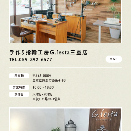
手作り指輪工房G.festa
三重店
TEL.059-392-6577
MAP
所在地
〒513-0809
三重県鈴鹿市西条4-93
営業時間
10:00〜18:30
定休日
火曜日・水曜日
※祝日の場合は営業