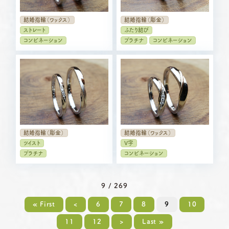
結婚指輪（ワックス）
結婚指輪（彫金）
ストレート
ふたり結び
コンビネーション
プラチナ
コンビネーション
結婚指輪（彫金）
結婚指輪（ワックス）
ツイスト
V字
プラチナ
コンビネーション
9 / 269
« First
<
6
7
8
9
10
11
12
>
Last »