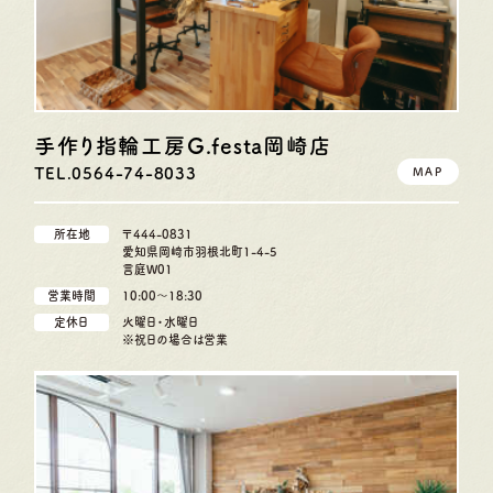
手作り指輪工房G.festa
岡崎店
TEL.0564-74-8033
MAP
所在地
〒444-0831
愛知県岡崎市羽根北町1-4-5
言庭W01
営業時間
10:00〜18:30
定休日
火曜日・水曜日
※祝日の場合は営業