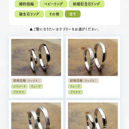
定休日
第2・第4火曜日・毎週水曜日
婚約指輪
ベビーリング
結婚記念日リング
※祝日の場合は営業
誕生石リング
その他
全て
岡崎店
TEL.0564-74-8033
資料請求
営業時間
10:00〜18:30
G.festaについて
▲
ご覧になりたいカテゴリーをお選びください。
定休日
火曜日・水曜日
※祝日の場合は営業
デザイン事例
三重店
TEL.059-392-6577
お店を探す
営業時間
10:00〜18:30
定休日
火曜日・水曜日
※祝日の場合は営業
よくある質問
結婚指輪（ワックス）
結婚指輪（ワックス）
浜松店
TEL.053-455-2177
ブログ・新着情報
ストレート
ウェーブ
ウェーブ
営業時間
10:00〜18:30
プラチナ
プラチナ
定休日
火曜日・水曜日
※祝日の場合は営業