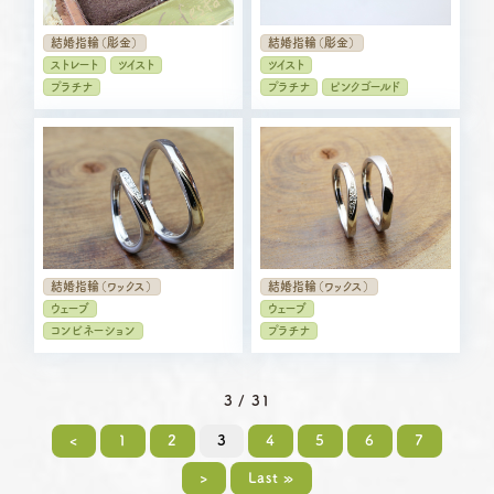
結婚指輪（彫金）
結婚指輪（彫金）
ストレート
ツイスト
ツイスト
プラチナ
プラチナ
ピンクゴールド
結婚指輪（ワックス）
結婚指輪（ワックス）
ウェーブ
ウェーブ
コンビネーション
プラチナ
3 / 31
<
1
2
3
4
5
6
7
>
Last »