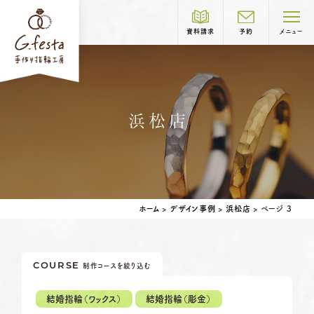
資料請求
予約
メニュー
制作コース紹介
浜松店
COURSE
岐阜本店
TEL.058-265-2756
結婚指輪
婚約指輪
ホーム
>
デザイン事例
>
浜松店
>
ページ 3
営業時間
10:00〜18:30
定休日
第1・第3火曜日・毎週水曜日
※祝日の場合は営業
COURSE
制作コースを絞り込む
名古屋店
TEL.052-261-6676
ベビーリング
結婚記念日リング
営業時間
10:00〜18:30
結婚指輪（ワックス）
結婚指輪（彫金）
ペアリングはこちら