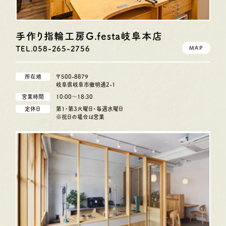
手作り指輪工房G.festa
岐阜本店
TEL.058-265-2756
MAP
所在地
〒500-8879
岐阜県岐阜市徹明通2-1
営業時間
10:00〜18:30
定休日
第1・第3火曜日・毎週水曜日
※祝日の場合は営業