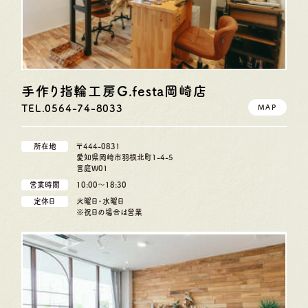
手作り指輪工房G.festa
岡崎店
TEL.0564-74-8033
MAP
所在地
〒444-0831
愛知県岡崎市羽根北町1-4-5
言庭W01
営業時間
10:00〜18:30
定休日
火曜日・水曜日
※祝日の場合は営業