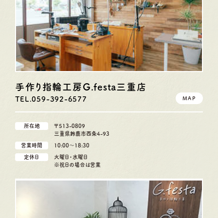
手作り指輪工房G.festa
三重店
TEL.059-392-6577
MAP
所在地
〒513-0809
三重県鈴鹿市西条4-93
営業時間
10:00〜18:30
定休日
火曜日・水曜日
※祝日の場合は営業