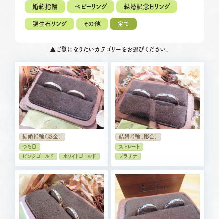
定休日
第2・第4火曜日・毎週水曜日
婚約指輪
ベビーリング
結婚記念日リング
※祝日の場合は営業
誕生石リング
その他
全て
岡崎店
TEL.0564-74-8033
資料請求
営業時間
10:00〜18:30
G.festaについて
▲
ご覧になりたいカテゴリーをお選びください。
定休日
火曜日・水曜日
※祝日の場合は営業
デザイン事例
三重店
TEL.059-392-6577
お店を探す
営業時間
10:00〜18:30
定休日
火曜日・水曜日
※祝日の場合は営業
よくある質問
結婚指輪（彫金）
結婚指輪（彫金）
浜松店
TEL.053-455-2177
ブログ・新着情報
つち目
ストレート
営業時間
10:00〜18:30
ピンクゴールド
ホワイトゴールド
プラチナ
定休日
火曜日・水曜日
※祝日の場合は営業