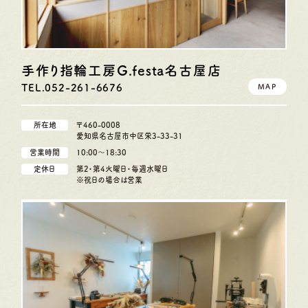
手作り指輪工房G.festa
名古屋店
TEL.052-261-6676
MAP
所在地
〒460-0008
愛知県名古屋市中区栄3-33-31
営業時間
10:00〜18:30
定休日
第2・第4火曜日・毎週水曜日
※祝日の場合は営業