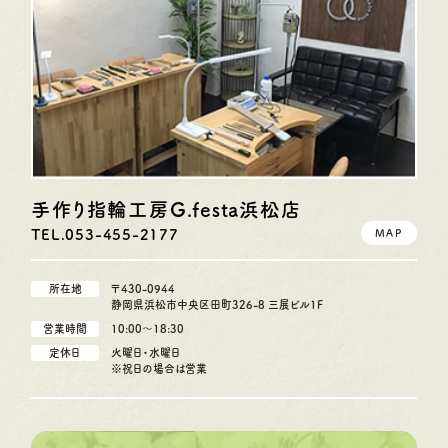
手作り指輪工房G.festa
浜松店
TEL.053-455-2177
MAP
所在地
〒430-0944
静岡県浜松市中央区田町326-8 三展ビル1F
営業時間
10:00〜18:30
定休日
火曜日・水曜日
※祝日の場合は営業