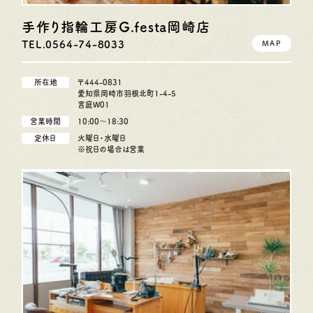
手作り指輪工房G.festa
岡崎店
TEL.0564-74-8033
MAP
所在地
〒444-0831
愛知県岡崎市羽根北町1-4-5
言庭W01
営業時間
10:00〜18:30
定休日
火曜日・水曜日
※祝日の場合は営業