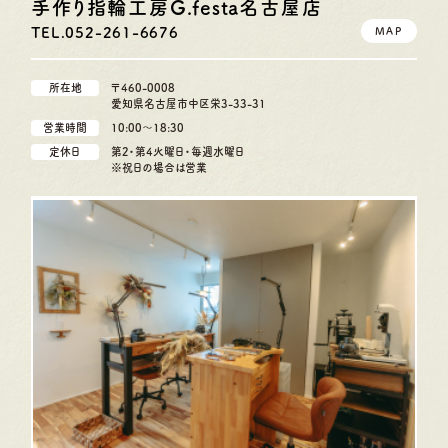
手作り指輪工房G.festa
名古屋店
TEL.052-261-6676
MAP
所在地
〒460-0008
愛知県名古屋市中区栄3-33-31
営業時間
10:00〜18:30
定休日
第2・第4火曜日・毎週水曜日
※祝日の場合は営業