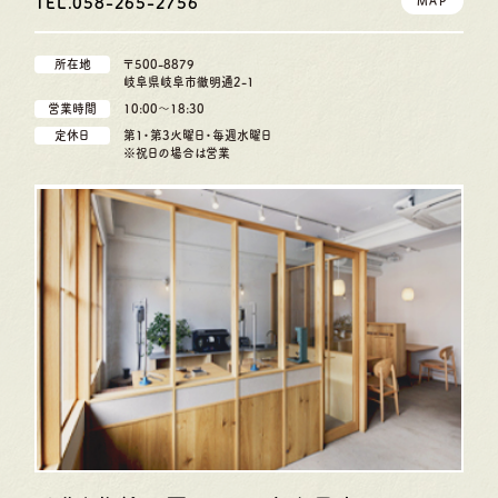
TEL.058-265-2756
MAP
所在地
〒500-8879
岐阜県岐阜市徹明通2-1
営業時間
10:00〜18:30
定休日
第1・第3火曜日・毎週水曜日
※祝日の場合は営業