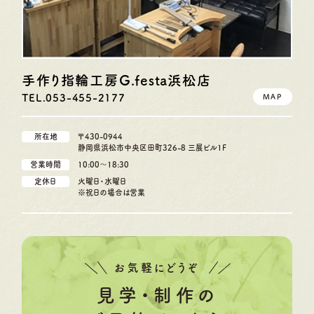
手作り指輪工房G.festa
浜松店
TEL.053-455-2177
MAP
所在地
〒430-0944
静岡県浜松市中央区田町326-8 三展ビル1F
営業時間
10:00〜18:30
定休日
火曜日・水曜日
※祝日の場合は営業
お気軽にどうぞ
見学・制作の