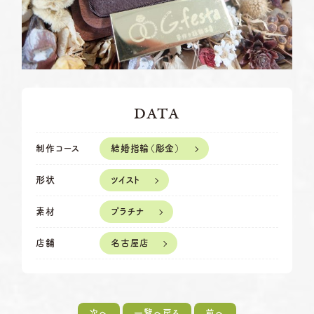
岡崎店
TEL.0564-74-8033
資料請求
営業時間
10:00〜18:30
定休日
火曜日・水曜日
G.festaについて
※祝日の場合は営業
三重店
TEL.059-392-6577
デザイン事例
DATA
営業時間
10:00〜18:30
お店を探す
定休日
火曜日・水曜日
結婚指輪（彫金）
制作コース
※祝日の場合は営業
よくある質問
ツイスト
形状
浜松店
TEL.053-455-2177
営業時間
10:00〜18:30
ブログ・新着情報
プラチナ
素材
定休日
火曜日・水曜日
※祝日の場合は営業
名古屋店
店舗
次へ
一覧へ戻る
前へ