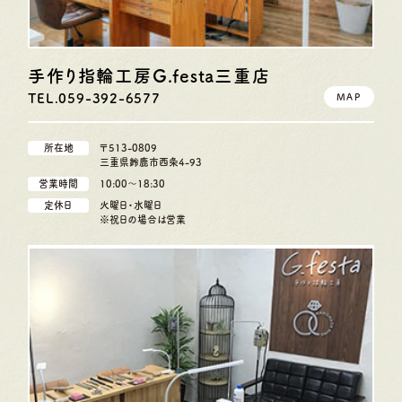
手作り指輪工房G.festa
三重店
TEL.059-392-6577
MAP
所在地
〒513-0809
三重県鈴鹿市西条4-93
営業時間
10:00〜18:30
定休日
火曜日・水曜日
※祝日の場合は営業