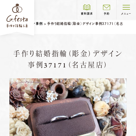
資料請求
予約
メニュー
ホーム
>
デザイン事例
>
手作り結婚指輪（彫金）デザイン事例37171（名古
屋店）
制作コース紹介
手作り結婚指輪（彫金）デザイン
COURSE
事例37171（名古屋店）
岐阜本店
TEL.058-265-2756
結婚指輪
婚約指輪
営業時間
10:00〜18:30
定休日
第1・第3火曜日・毎週水曜日
※祝日の場合は営業
名古屋店
TEL.052-261-6676
営業時間
10:00〜18:30
ベビーリング
結婚記念日リング
定休日
第2・第4火曜日・毎週水曜日
ペアリングはこちら
※祝日の場合は営業