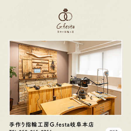
手作り指輪工房G.festa
岐阜本店