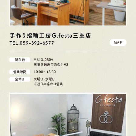
手作り指輪工房G.festa
三重店
TEL.059-392-6577
MAP
所在地
〒513-0809
三重県鈴鹿市西条4-93
営業時間
10:00〜18:30
定休日
火曜日・水曜日
※祝日の場合は営業