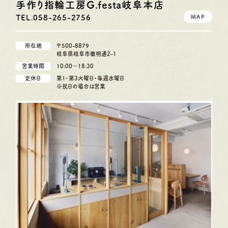
手作り指輪工房G.festa
岐阜本店
TEL.058-265-2756
MAP
所在地
〒500-8879
岐阜県岐阜市徹明通2-1
営業時間
10:00〜18:30
定休日
第1・第3火曜日・毎週水曜日
※祝日の場合は営業