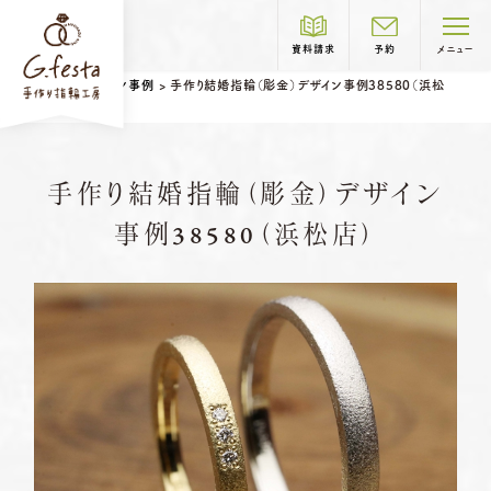
資料請求
予約
メニュー
ホーム
>
デザイン事例
>
手作り結婚指輪（彫金）デザイン事例38580（浜松
店）
制作コース紹介
手作り結婚指輪（彫金）デザイン
COURSE
事例38580（浜松店）
岐阜本店
TEL.058-265-2756
結婚指輪
婚約指輪
営業時間
10:00〜18:30
定休日
第1・第3火曜日・毎週水曜日
※祝日の場合は営業
名古屋店
TEL.052-261-6676
営業時間
10:00〜18:30
ベビーリング
結婚記念日リング
定休日
第2・第4火曜日・毎週水曜日
ペアリングはこちら
※祝日の場合は営業