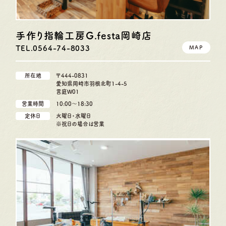
手作り指輪工房G.festa
岡崎店
TEL.0564-74-8033
MAP
所在地
〒444-0831
愛知県岡崎市羽根北町1-4-5
言庭W01
営業時間
10:00〜18:30
定休日
火曜日・水曜日
※祝日の場合は営業