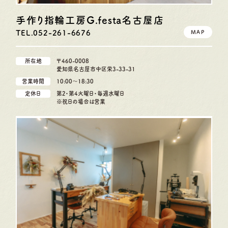
手作り指輪工房G.festa
名古屋店
TEL.052-261-6676
MAP
所在地
〒460-0008
愛知県名古屋市中区栄3-33-31
営業時間
10:00〜18:30
定休日
第2・第4火曜日・毎週水曜日
※祝日の場合は営業