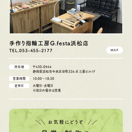
手作り指輪工房G.festa
浜松店
TEL.053-455-2177
MAP
所在地
〒430-0944
静岡県浜松市中央区田町326-8 三展ビル1F
営業時間
10:00〜18:30
定休日
火曜日・水曜日
※祝日の場合は営業
お気軽にどうぞ