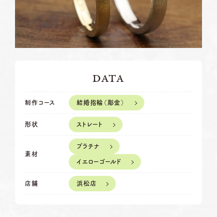
岡崎店
TEL.0564-74-8033
資料請求
営業時間
10:00〜18:30
定休日
火曜日・水曜日
G.festaについて
※祝日の場合は営業
三重店
TEL.059-392-6577
デザイン事例
DATA
営業時間
10:00〜18:30
お店を探す
定休日
火曜日・水曜日
結婚指輪（彫金）
制作コース
※祝日の場合は営業
よくある質問
ストレート
形状
浜松店
TEL.053-455-2177
ブログ・新着情報
営業時間
10:00〜18:30
プラチナ
素材
定休日
火曜日・水曜日
イエローゴールド
※祝日の場合は営業
浜松店
店舗