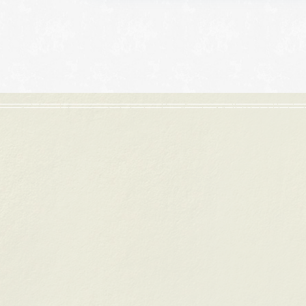
岐阜本店
名古屋店
TEL.058-265-2756
TEL.052-2
営業時間
10:00〜18:30
営業時間
10
定休日
第1・第3火曜日・毎週
定休日
第2
水曜日
水
※祝日の場合は営業
※