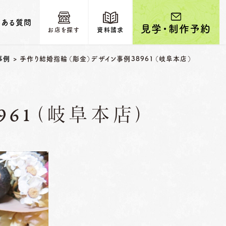
くある質問
見学・制作予約
お店を探す
資料請求
事例
>
手作り結婚指輪（彫金）デザイン事例38961（岐阜本店）
61（岐阜本店）
輩カップルのご紹介