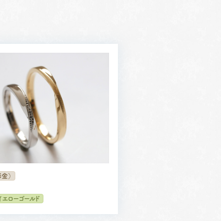
る
彫金）
イエローゴールド