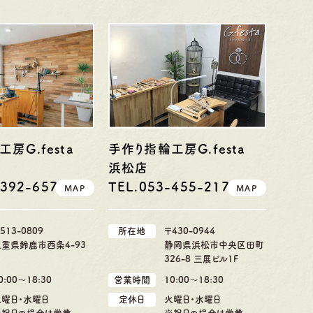
房G.festa
手作り指輪工房G.festa
浜松店
-392-6577
TEL.053-455-2177
MAP
MAP
513-0809
所在地
〒430-0944
三重県鈴鹿市西条4-93
静岡県浜松市中央区田町
326-8 三展ビル1F
0:00〜18:30
営業時間
10:00〜18:30
火曜日・水曜日
定休日
火曜日・水曜日