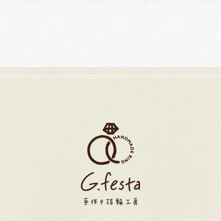
岡崎店
三重店
61-6676
TEL.0564-74-8033
TEL.059-3
:00〜18:30
営業時間
10:00〜18:30
営業時間
10
・第4火曜日・毎週
定休日
火曜日・水曜日
定休日
火
曜日
※祝日の場合は営業
※
祝日の場合は営業