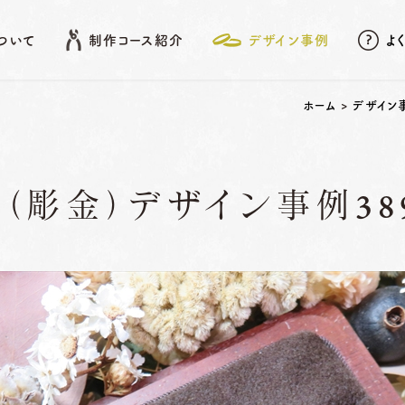
について
制作コース紹介
デザイン事例
よ
EATURE
SHOP LIST
DESIGN ARCHIVE
ホーム
>
デザイン
COURSE
（彫金）デザイン事例389
アフターメンテナンス
名古屋店
デザイン事例
岡崎店
こだわりポイント
先
結婚指輪
婚約指輪
動画データ＆
Photoスタンド
浜松店
プレゼント
ベビーリング
結婚記念日リング