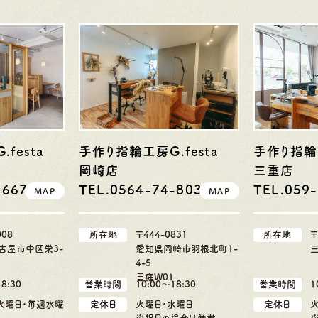
festa
手作り指輪工房G.festa
手作り指輪工
岡崎店
三重店
-6676
TEL.0564-74-8033
TEL.059
MAP
MAP
008
所在地
〒444-0831
所在地
〒
古屋市中区栄3-
愛知県岡崎市羽根北町1-
4-5
言庭W01
8:30
営業時間
10:00〜18:30
営業時間
1
4火曜日・毎週水曜
定休日
火曜日・水曜日
定休日