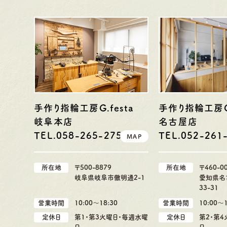
手作り指輪工房G.festa
手作り指輪工房G.
岐阜本店
名古屋店
TEL.058-265-2756
TEL.052-261
MAP
所在地
〒500-8879
所在地
〒460-0
岐阜県岐阜市徹明通2-1
愛知県名
33-31
営業時間
10:00〜18:30
営業時間
10:00〜1
定休日
第1・第3火曜日・毎週水曜
定休日
第2・第