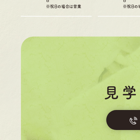
日
日
※祝日の場合は営業
※祝日の
見学