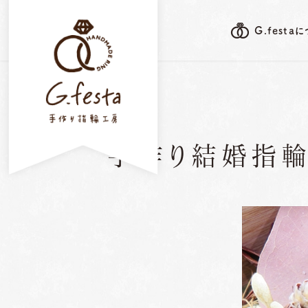
G.festa
G.festa's F
手作り結婚指輪
G.festaについて
岐阜本店
指輪ができるまで
三重店