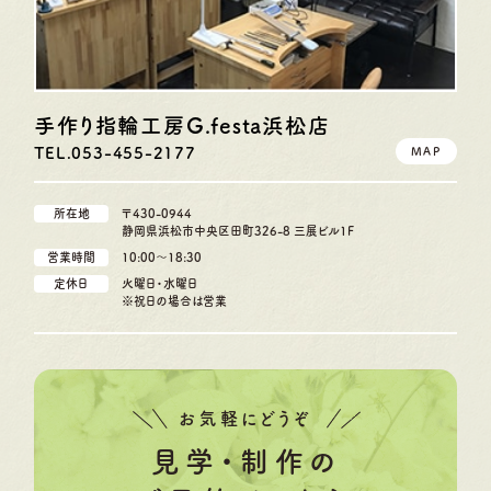
手作り指輪工房G.festa
浜松店
TEL.053-455-2177
MAP
所在地
〒430-0944
静岡県浜松市中央区田町326-8 三展ビル1F
営業時間
10:00〜18:30
定休日
火曜日・水曜日
※祝日の場合は営業
お気軽にどうぞ
見学・制作の