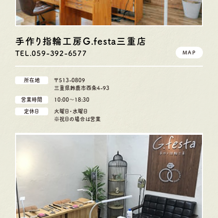
手作り指輪工房G.festa
三重店
TEL.059-392-6577
MAP
所在地
〒513-0809
三重県鈴鹿市西条4-93
営業時間
10:00〜18:30
定休日
火曜日・水曜日
※祝日の場合は営業