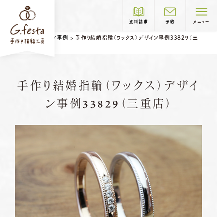
資料請求
予約
メニュー
ホーム
>
デザイン事例
>
手作り結婚指輪（ワックス）デザイン事例33829（三
重店）
制作コース紹介
手作り結婚指輪（ワックス）デザイ
COURSE
ン事例33829（三重店）
岐阜本店
TEL.058-265-2756
結婚指輪
婚約指輪
営業時間
10:00〜18:30
定休日
第1・第3火曜日・毎週水曜日
※祝日の場合は営業
名古屋店
TEL.052-261-6676
営業時間
10:00〜18:30
ベビーリング
結婚記念日リング
定休日
第2・第4火曜日・毎週水曜日
ペアリングはこちら
※祝日の場合は営業