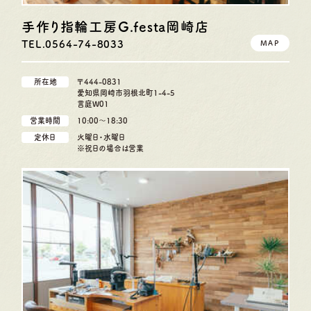
手作り指輪工房G.festa
岡崎店
TEL.0564-74-8033
MAP
所在地
〒444-0831
愛知県岡崎市羽根北町1-4-5
言庭W01
営業時間
10:00〜18:30
定休日
火曜日・水曜日
※祝日の場合は営業