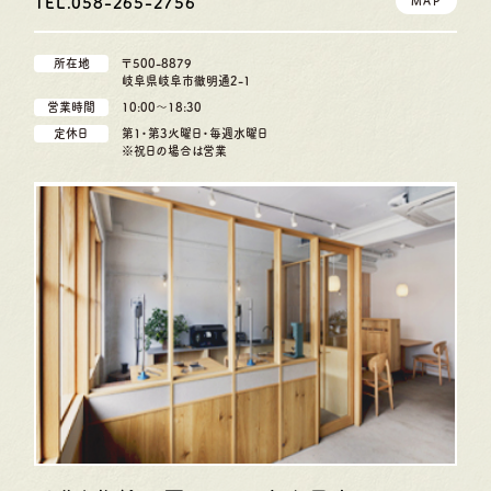
TEL.058-265-2756
MAP
所在地
〒500-8879
岐阜県岐阜市徹明通2-1
営業時間
10:00〜18:30
定休日
第1・第3火曜日・毎週水曜日
※祝日の場合は営業