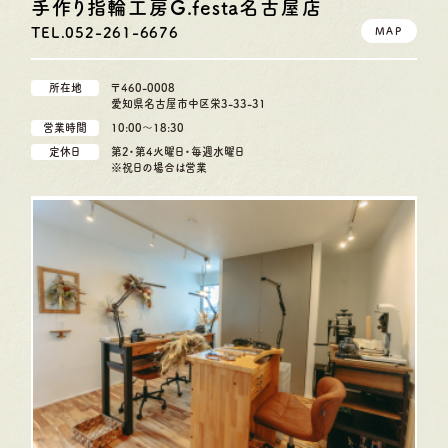
手作り指輪工房G.festa
名古屋店
TEL.052-261-6676
MAP
所在地
〒460-0008
愛知県名古屋市中区栄3-33-31
営業時間
10:00〜18:30
定休日
第2・第4火曜日・毎週水曜日
※祝日の場合は営業