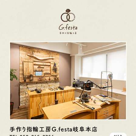
手作り指輪工房G.festa
岐阜本店