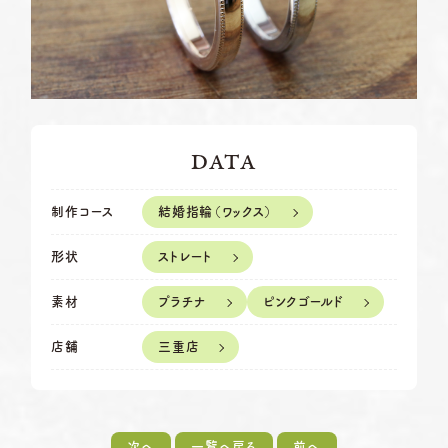
岡崎店
TEL.0564-74-8033
資料請求
営業時間
10:00〜18:30
定休日
火曜日・水曜日
G.festaについて
※祝日の場合は営業
三重店
TEL.059-392-6577
デザイン事例
DATA
営業時間
10:00〜18:30
お店を探す
定休日
火曜日・水曜日
結婚指輪（ワックス）
制作コース
※祝日の場合は営業
よくある質問
ストレート
形状
浜松店
TEL.053-455-2177
営業時間
10:00〜18:30
ブログ・新着情報
プラチナ
ピンクゴールド
素材
定休日
火曜日・水曜日
※祝日の場合は営業
三重店
店舗
次へ
一覧へ戻る
前へ