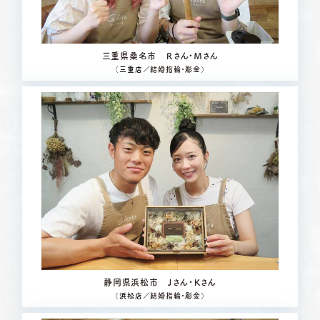
三重県桑名市 Ｒさん・Ｍさん
（
三重店
／結婚指輪・彫金）
静岡県浜松市 Ｊさん・Ｋさん
（
浜松店
／結婚指輪・彫金）