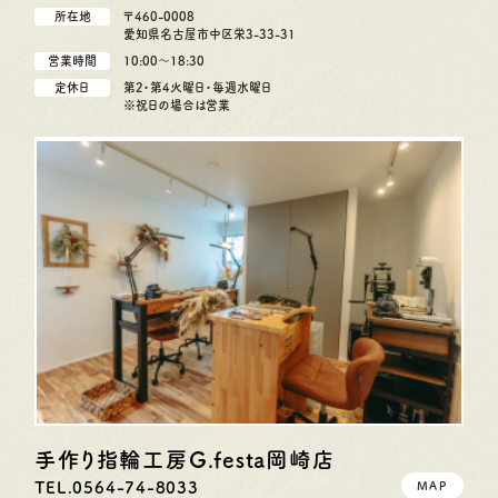
所在地
〒460-0008
愛知県名古屋市中区栄3-33-31
営業時間
10:00〜18:30
定休日
第2・第4火曜日・毎週水曜日
※祝日の場合は営業
手作り指輪工房G.festa
岡崎店
TEL.0564-74-8033
MAP