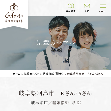
資料請求
予約
メニュー
制作コース紹介
先輩カップル
COURSE
結婚指輪
婚約指輪
岐阜本店
TEL.058-265-2756
ホーム
>
先輩カップル
>
結婚指輪（彫金）
>
岐阜県羽島市 Rさん・Sさん
営業時間
10:00〜18:30
定休日
第1・第3火曜日・毎週水曜日
※祝日の場合は営業
岐阜県羽島市 Rさん・Sさん
名古屋店
TEL.052-261-6676
ベビーリング
結婚記念日リング
（
岐阜本店
／結婚指輪・彫金）
営業時間
10:00〜18:30
ペアリングはこちら