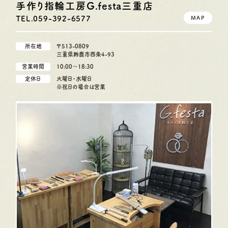
手作り指輪工房G.festa
三重店
TEL.059-392-6577
MAP
所在地
〒513-0809
三重県鈴鹿市西条4-93
営業時間
10:00〜18:30
定休日
火曜日・水曜日
※祝日の場合は営業