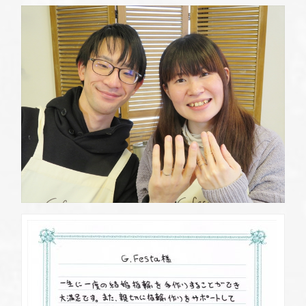
定休日
第2・第4火曜日・毎週水曜日
※祝日の場合は営業
資料請求
岡崎店
TEL.0564-74-8033
G.festaについて
営業時間
10:00〜18:30
定休日
火曜日・水曜日
※祝日の場合は営業
デザイン事例
三重店
TEL.059-392-6577
お店を探す
営業時間
10:00〜18:30
定休日
火曜日・水曜日
よくある質問
※祝日の場合は営業
浜松店
TEL.053-455-2177
ブログ・新着情報
営業時間
10:00〜18:30
定休日
火曜日・水曜日
※祝日の場合は営業