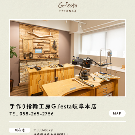
手作り指輪工房G.festa
岐阜本店
TEL.058-265-2756
MAP
所在地
〒500-8879
岐阜県岐阜市徹明通2-1