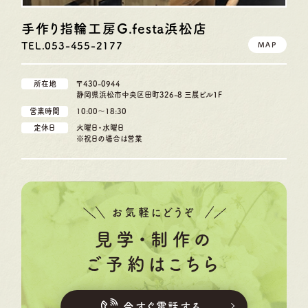
手作り指輪工房G.festa
浜松店
TEL.053-455-2177
MAP
所在地
〒430-0944
静岡県浜松市中央区田町326-8 三展ビル1F
営業時間
10:00〜18:30
定休日
火曜日・水曜日
※祝日の場合は営業
お気軽にどうぞ
見学・制作の
ご予約はこちら
今すぐ電話する