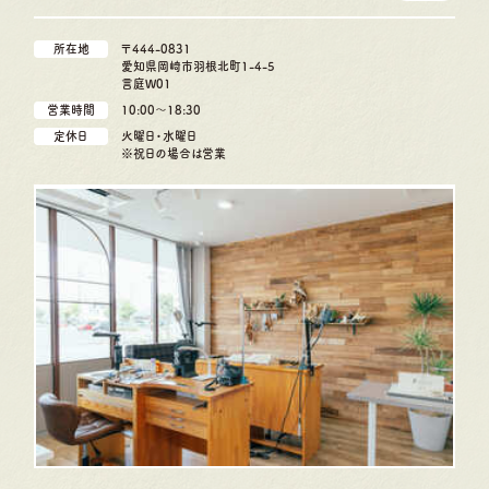
所在地
〒444-0831
愛知県岡崎市羽根北町1-4-5
言庭W01
営業時間
10:00〜18:30
定休日
火曜日・水曜日
※祝日の場合は営業