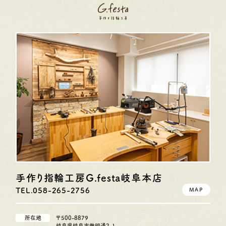
手作り指輪工房G.festa
岐阜本店
TEL.058-265-2756
MAP
所在地
〒500-8879
岐阜県岐阜市徹明通2-1