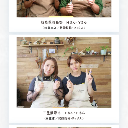
岐阜県羽島郡 Ｈさん・Ｙさん
（
岐阜本店
／結婚指輪・ワックス）
三重県津市 Ｅさん・Ｈさん
（
三重店
／結婚指輪・ワックス）