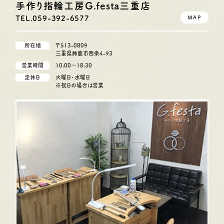
手作り指輪工房G.festa
三重店
TEL.059-392-6577
MAP
所在地
〒513-0809
三重県鈴鹿市西条4-93
営業時間
10:00〜18:30
定休日
火曜日・水曜日
※祝日の場合は営業