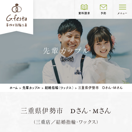
資料請求
予約
メニュー
制作コース紹介
先輩カップル
COURSE
結婚指輪
婚約指輪
岐阜本店
TEL.058-265-2756
ホーム
>
先輩カップル
>
結婚指輪（ワックス）
>
三重県伊勢市 Dさん・Mさん
営業時間
10:00〜18:30
定休日
第1・第3火曜日・毎週水曜日
※祝日の場合は営業
三重県伊勢市 Dさん・Mさん
名古屋店
TEL.052-261-6676
ベビーリング
結婚記念日リング
（
三重店
／結婚指輪・ワックス）
営業時間
10:00〜18:30
ペアリングはこちら