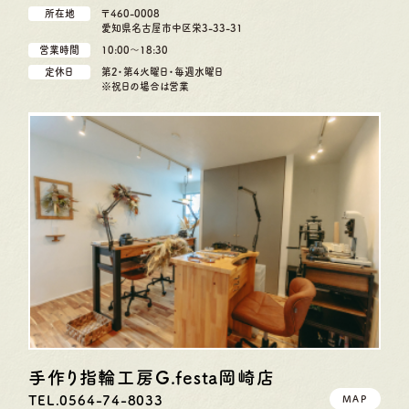
所在地
〒460-0008
愛知県名古屋市中区栄3-33-31
営業時間
10:00〜18:30
定休日
第2・第4火曜日・毎週水曜日
※祝日の場合は営業
手作り指輪工房G.festa
岡崎店
TEL.0564-74-8033
MAP