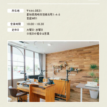
所在地
〒444-0831
愛知県岡崎市羽根北町1-4-5
言庭W01
営業時間
10:00〜18:30
定休日
火曜日・水曜日
※祝日の場合は営業