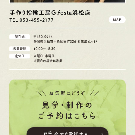
手作り指輪工房G.festa
浜松店
TEL.053-455-2177
MAP
所在地
〒430-0944
静岡県浜松市中央区田町326-8 三展ビル1F
営業時間
10:00〜18:30
定休日
火曜日・水曜日
※祝日の場合は営業
お気軽にどうぞ
見学・制作の
ご予約はこちら
今すぐ電話する