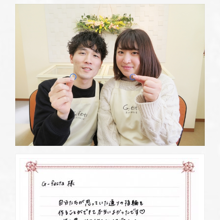
定休日
第2・第4火曜日・毎週水曜日
※祝日の場合は営業
資料請求
岡崎店
TEL.0564-74-8033
G.festaについて
営業時間
10:00〜18:30
定休日
火曜日・水曜日
※祝日の場合は営業
デザイン事例
三重店
TEL.059-392-6577
お店を探す
営業時間
10:00〜18:30
定休日
火曜日・水曜日
よくある質問
※祝日の場合は営業
浜松店
TEL.053-455-2177
ブログ・新着情報
営業時間
10:00〜18:30
定休日
火曜日・水曜日
※祝日の場合は営業