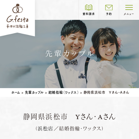
資料請求
予約
メニュー
制作コース紹介
先輩カップル
COURSE
結婚指輪
婚約指輪
岐阜本店
TEL.058-265-2756
ホーム
>
先輩カップル
>
結婚指輪（ワックス）
>
静岡県浜松市 Yさん・Aさん
営業時間
10:00〜18:30
定休日
第1・第3火曜日・毎週水曜日
※祝日の場合は営業
静岡県浜松市 Yさん・Aさん
名古屋店
TEL.052-261-6676
ベビーリング
結婚記念日リング
（
浜松店
／結婚指輪・ワックス）
ペアリングはこちら
営業時間
10:00〜18:30