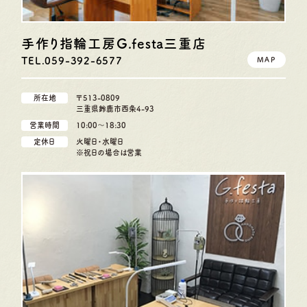
手作り指輪工房G.festa
三重店
TEL.059-392-6577
MAP
所在地
〒513-0809
三重県鈴鹿市西条4-93
営業時間
10:00〜18:30
定休日
火曜日・水曜日
※祝日の場合は営業