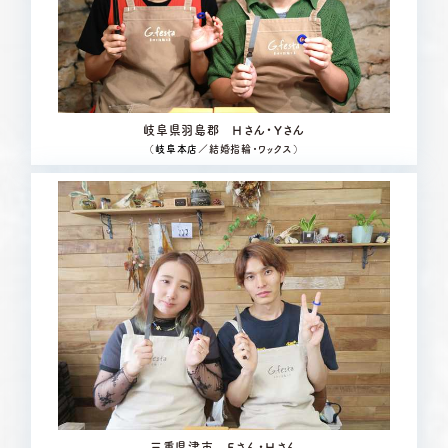
岐阜県羽島郡 Ｈさん・Ｙさん
（
岐阜本店
／結婚指輪・ワックス）
三重県津市 Ｅさん・Ｈさん