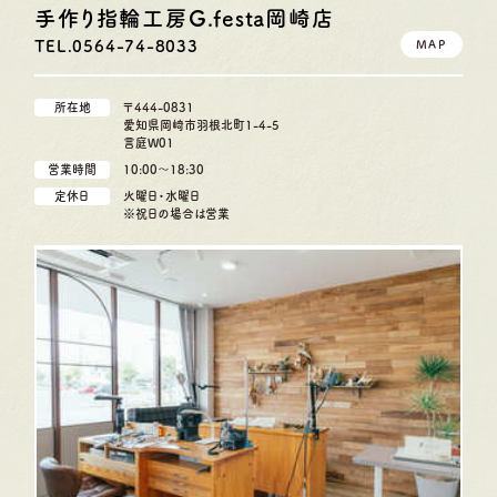
手作り指輪工房G.festa
岡崎店
TEL.0564-74-8033
MAP
所在地
〒444-0831
愛知県岡崎市羽根北町1-4-5
言庭W01
営業時間
10:00〜18:30
定休日
火曜日・水曜日
※祝日の場合は営業