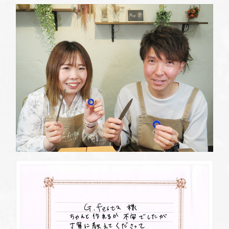
定休日
第2・第4火曜日・毎週水曜日
※祝日の場合は営業
資料請求
岡崎店
TEL.0564-74-8033
G.festaについて
営業時間
10:00〜18:30
定休日
火曜日・水曜日
※祝日の場合は営業
デザイン事例
三重店
TEL.059-392-6577
お店を探す
営業時間
10:00〜18:30
定休日
火曜日・水曜日
よくある質問
※祝日の場合は営業
浜松店
TEL.053-455-2177
ブログ・新着情報
営業時間
10:00〜18:30
定休日
火曜日・水曜日
※祝日の場合は営業