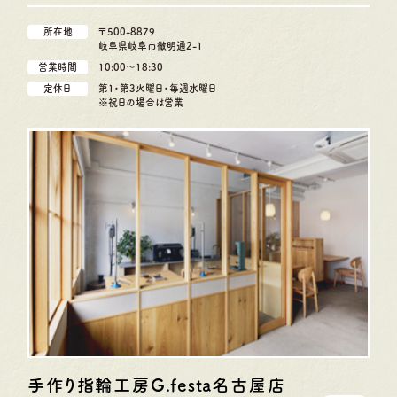
所在地
〒500-8879
岐阜県岐阜市徹明通2-1
営業時間
10:00〜18:30
定休日
第1・第3火曜日・毎週水曜日
※祝日の場合は営業
手作り指輪工房G.festa
名古屋店