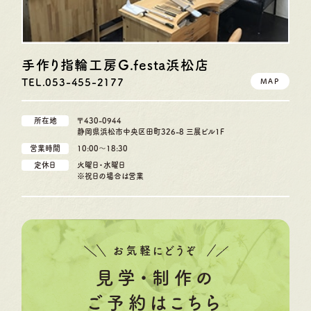
手作り指輪工房G.festa
浜松店
TEL.053-455-2177
MAP
所在地
〒430-0944
静岡県浜松市中央区田町326-8 三展ビル1F
営業時間
10:00〜18:30
定休日
火曜日・水曜日
※祝日の場合は営業
お気軽にどうぞ
見学・制作の
ご予約はこちら