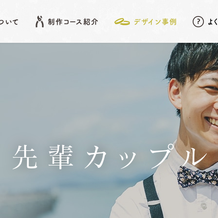
について
制作コース紹介
デザイン事例
よ
EATURE
SHOP LIST
DESIGN ARCHIVE
COURSE
アフターメンテナンス
名古屋店
デザイン事例
岡崎店
こだわりポイント
先
結婚指輪
婚約指輪
先輩カップル
動画データ＆
Photoスタンド
浜松店
プレゼント
ベビーリング
結婚記念日リング