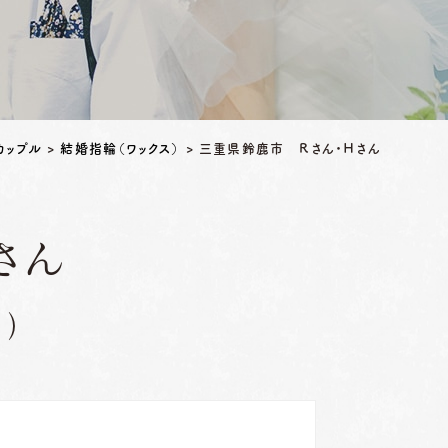
カップル
>
結婚指輪（ワックス）
>
三重県鈴鹿市 Ｒさん・Ｈさん
さん
）