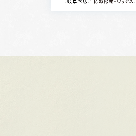
（
岐阜本店
／結婚指輪・ワックス