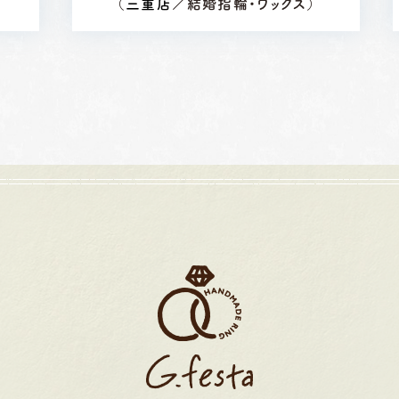
）
（
三重店
／結婚指輪・ワックス）