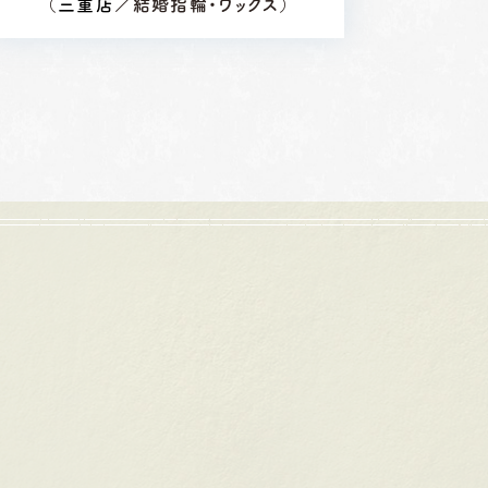
（
三重店
／結婚指輪・ワックス）