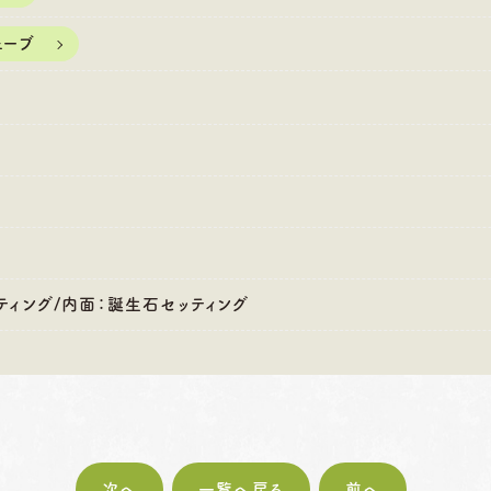
:00〜18:30
営業時間
10:00〜18:30
営業時間
10
・第4火曜日・毎週
定休日
火曜日・水曜日
定休日
火
ェーブ
曜日
※祝日の場合は営業
※
祝日の場合は営業
ティング/内面：誕生石セッティング
次へ
一覧へ戻る
前へ