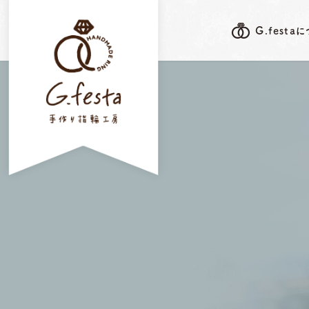
G.festa
G.festa's F
G.festaについて
岐阜本店
指輪ができるまで
三重店