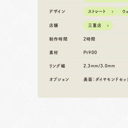
営業時間
10:00〜18:30
営業時間
10
定休日
第1・第3火曜日・毎週
定休日
第2
デザイン
ストレート
ウ
水曜日
水
※祝日の場合は営業
※
店舗
三重店
制作時間
2時間
素材
Pt900
リング幅
2.3mm/3.0mm
オプション
表面：ダイヤモンドセッ