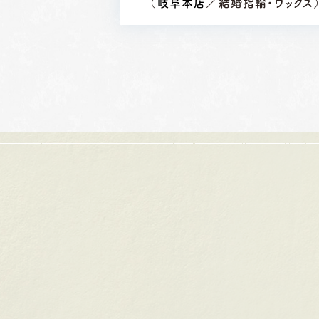
（
岐阜本店
／結婚指輪・ワックス