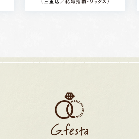
）
（
三重店
／結婚指輪・ワックス）