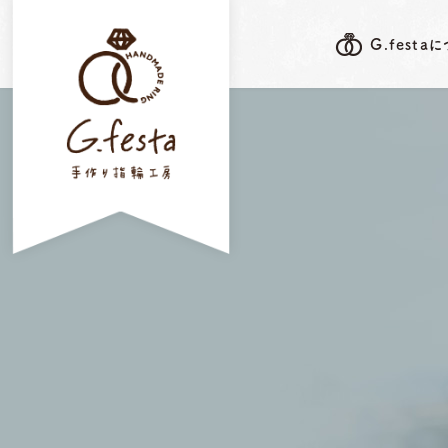
G.festa
G.festa's F
G.festaについて
岐阜本店
指輪ができるまで
三重店