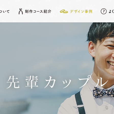
について
制作コース紹介
デザイン事例
よ
EATURE
SHOP LIST
DESIGN ARCHIVE
COURSE
アフターメンテナンス
名古屋店
デザイン事例
岡崎店
こだわりポイント
先
結婚指輪
婚約指輪
先輩カップル
動画データ＆
Photoスタンド
浜松店
プレゼント
ベビーリング
結婚記念日リング