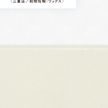
（
三重店
／結婚指輪・ワックス）