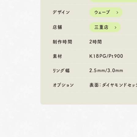
営業時間
10:00〜18:30
営業時間
10
定休日
第1・第3火曜日・毎週
定休日
第2
デザイン
ウェーブ
水曜日
水
※祝日の場合は営業
※
店舗
三重店
制作時間
2時間
素材
K18PG/Pt900
リング幅
2.5mm/3.0mm
オプション
表面：ダイヤモンドセッ