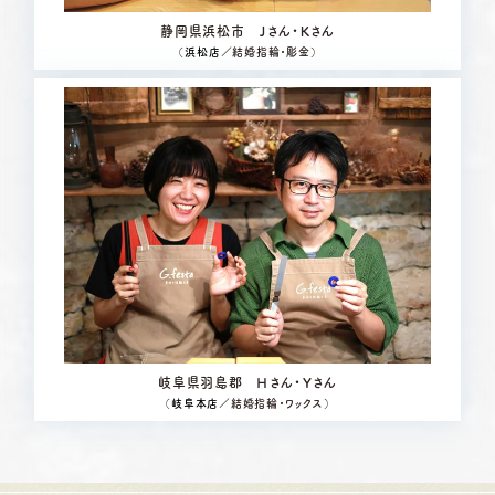
静岡県浜松市 Ｊさん・Ｋさん
（
浜松店
／結婚指輪・彫金）
岐阜県羽島郡 Ｈさん・Ｙさん
（
岐阜本店
／結婚指輪・ワックス）