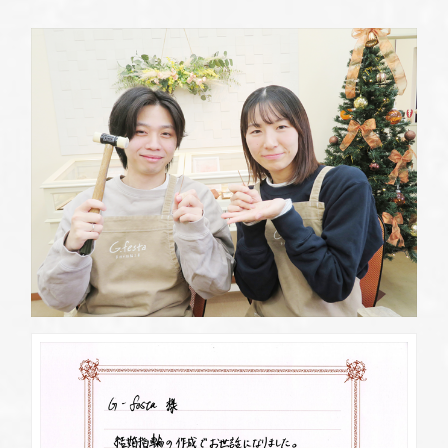
定休日
第2・第4火曜日・毎週水曜日
※祝日の場合は営業
資料請求
岡崎店
TEL.0564-74-8033
G.festaについて
営業時間
10:00〜18:30
定休日
火曜日・水曜日
※祝日の場合は営業
デザイン事例
三重店
TEL.059-392-6577
お店を探す
営業時間
10:00〜18:30
定休日
火曜日・水曜日
よくある質問
※祝日の場合は営業
浜松店
ブログ・新着情報
TEL.053-455-2177
営業時間
10:00〜18:30
定休日
火曜日・水曜日
※祝日の場合は営業