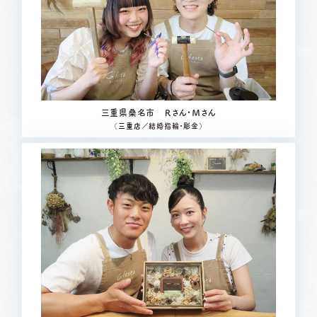
三重県桑名市 Ｒさん・Ｍさん
（
三重店
／結婚指輪・彫金）