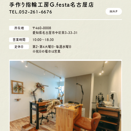
手作り指輪工房G.festa
名古屋店
TEL.052-261-6676
MAP
所在地
〒460-0008
愛知県名古屋市中区栄3-33-31
営業時間
10:00〜18:30
定休日
第2・第4火曜日・毎週水曜日
※祝日の場合は営業