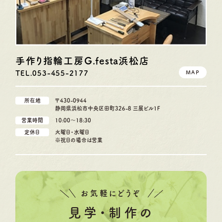
手作り指輪工房G.festa
浜松店
TEL.053-455-2177
MAP
所在地
〒430-0944
静岡県浜松市中央区田町326-8 三展ビル1F
営業時間
10:00〜18:30
定休日
火曜日・水曜日
※祝日の場合は営業
お気軽にどうぞ
見学・制作の