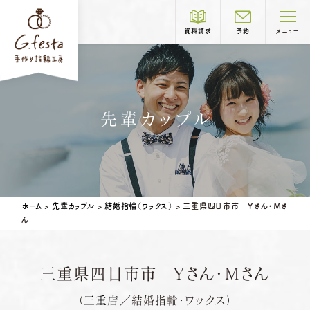
資料請求
予約
メニュー
制作コース紹介
先輩カップル
COURSE
結婚指輪
婚約指輪
岐阜本店
TEL.058-265-2756
ホーム
>
先輩カップル
>
結婚指輪（ワックス）
>
三重県四日市市 Ｙさん・Ｍさ
ん
営業時間
10:00〜18:30
定休日
第1・第3火曜日・毎週水曜日
※祝日の場合は営業
三重県四日市市 Ｙさん・Ｍさん
名古屋店
TEL.052-261-6676
ベビーリング
結婚記念日リング
（
三重店
／結婚指輪・ワックス）
ペアリングはこちら
営業時間
10:00〜18:30