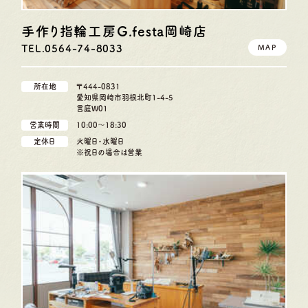
手作り指輪工房G.festa
岡崎店
TEL.0564-74-8033
MAP
所在地
〒444-0831
愛知県岡崎市羽根北町1-4-5
言庭W01
営業時間
10:00〜18:30
定休日
火曜日・水曜日
※祝日の場合は営業