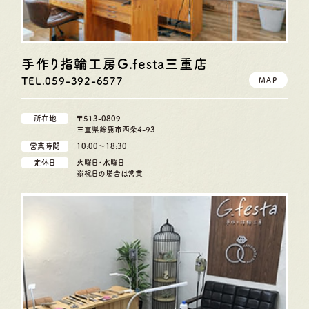
手作り指輪工房G.festa
三重店
TEL.059-392-6577
MAP
所在地
〒513-0809
三重県鈴鹿市西条4-93
営業時間
10:00〜18:30
定休日
火曜日・水曜日
※祝日の場合は営業