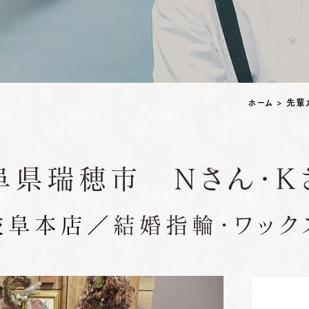
ペアリングはこちら
ホーム
>
先輩
阜県瑞穂市 Ｎさん・Ｋ
岐阜本店
／結婚指輪・ワック