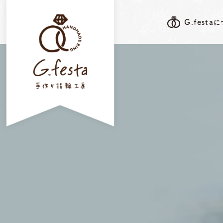
G.festa
G.festa's F
G.festaについて
岐阜本店
指輪ができるまで
三重店