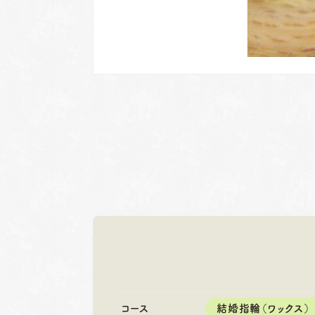
岐阜本店
名古屋店
TEL.058-265-2756
TEL.052-2
コース
結婚指輪（ワックス）