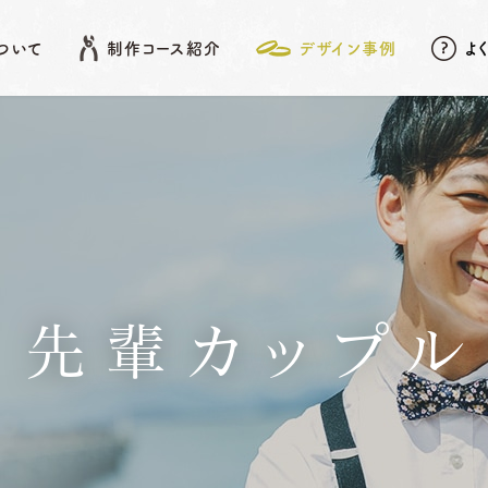
について
制作コース紹介
デザイン事例
よ
EATURE
SHOP LIST
DESIGN ARCHIVE
COURSE
アフターメンテナンス
名古屋店
デザイン事例
岡崎店
こだわりポイント
先
結婚指輪
婚約指輪
先輩カップル
動画データ＆
Photoスタンド
浜松店
プレゼント
ベビーリング
結婚記念日リング