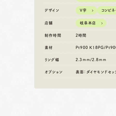
営業時間
10:00〜18:30
営業時間
10
定休日
第1・第3火曜日・毎週
定休日
第2
デザイン
V字
コンビネ
水曜日
水
※祝日の場合は営業
※
店舗
岐阜本店
制作時間
2時間
素材
Pt900 K18PG/Pt9
リング幅
2.3ｍｍ/2.8ｍｍ
オプション
表面：ダイヤモンドセッ