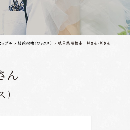
カップル
>
結婚指輪（ワックス）
>
岐阜県瑞穂市 Ｎさん・Ｋさん
さん
ス）