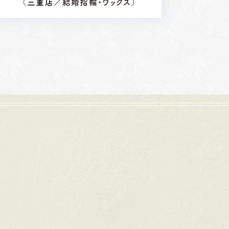
（
三重店
／結婚指輪・ワックス）