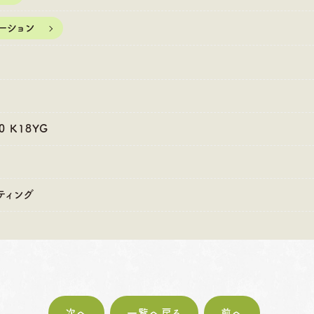
:00〜18:30
営業時間
10:00〜18:30
営業時間
10
・第4火曜日・毎週
定休日
火曜日・水曜日
定休日
火
ーション
曜日
※祝日の場合は営業
※
祝日の場合は営業
00 K18YG
ティング
次へ
一覧へ戻る
前へ