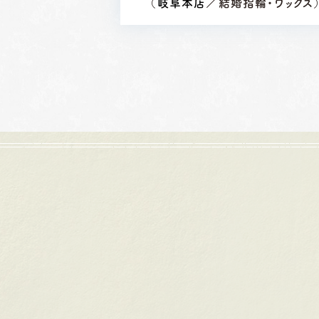
（
岐阜本店
／結婚指輪・ワックス