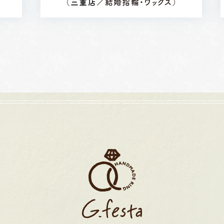
）
（
三重店
／結婚指輪・ワックス）