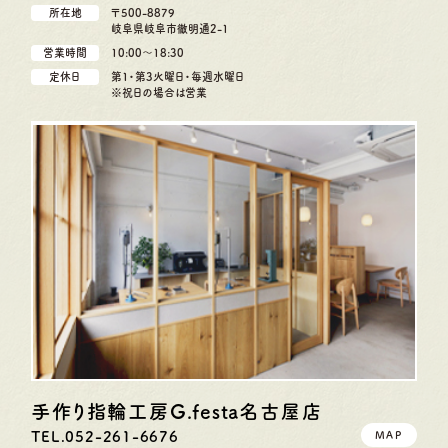
所在地
〒500-8879
岐阜県岐阜市徹明通2-1
営業時間
10:00〜18:30
定休日
第1・第3火曜日・毎週水曜日
※祝日の場合は営業
手作り指輪工房G.festa
名古屋店
TEL.052-261-6676
MAP