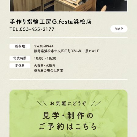
手作り指輪工房G.festa
浜松店
TEL.053-455-2177
MAP
所在地
〒430-0944
静岡県浜松市中央区田町326-8 三展ビル1F
営業時間
10:00〜18:30
定休日
火曜日・水曜日
※祝日の場合は営業
お気軽にどうぞ
見学・制作の
ご予約はこちら