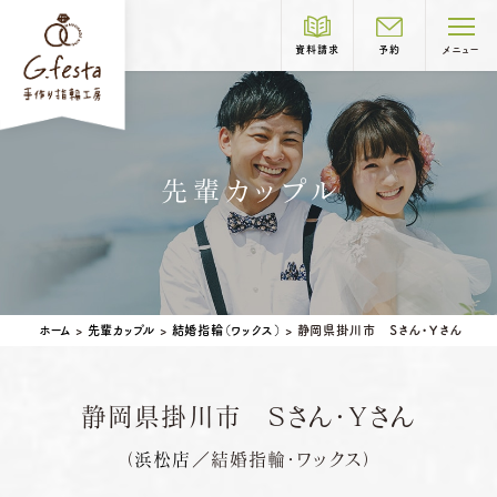
資料請求
予約
メニュー
制作コース紹介
先輩カップル
COURSE
結婚指輪
婚約指輪
岐阜本店
TEL.058-265-2756
ホーム
>
先輩カップル
>
結婚指輪（ワックス）
>
静岡県掛川市 Ｓさん・Ｙさん
営業時間
10:00〜18:30
定休日
第1・第3火曜日・毎週水曜日
※祝日の場合は営業
静岡県掛川市 Ｓさん・Ｙさん
名古屋店
TEL.052-261-6676
ベビーリング
結婚記念日リング
（
浜松店
／結婚指輪・ワックス）
営業時間
10:00〜18:30
ペアリングはこちら