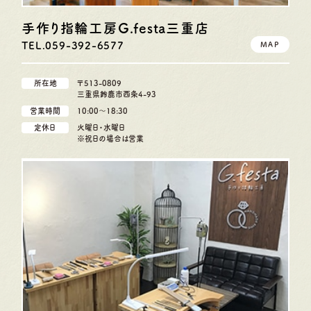
手作り指輪工房G.festa
三重店
TEL.059-392-6577
MAP
所在地
〒513-0809
三重県鈴鹿市西条4-93
営業時間
10:00〜18:30
定休日
火曜日・水曜日
※祝日の場合は営業