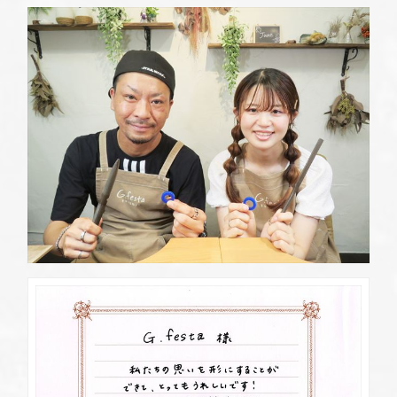
定休日
第2・第4火曜日・毎週水曜日
※祝日の場合は営業
資料請求
岡崎店
TEL.0564-74-8033
G.festaについて
営業時間
10:00〜18:30
定休日
火曜日・水曜日
※祝日の場合は営業
デザイン事例
三重店
TEL.059-392-6577
お店を探す
営業時間
10:00〜18:30
定休日
火曜日・水曜日
よくある質問
※祝日の場合は営業
浜松店
TEL.053-455-2177
ブログ・新着情報
営業時間
10:00〜18:30
定休日
火曜日・水曜日
※祝日の場合は営業