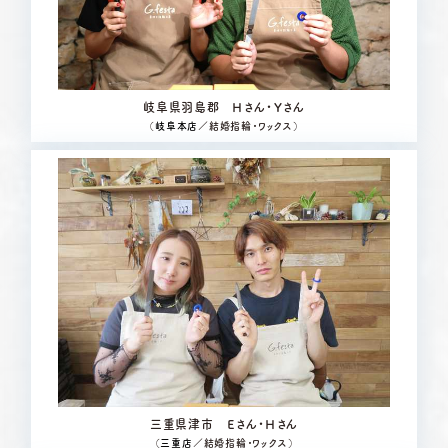
岐阜県羽島郡 Ｈさん・Ｙさん
（
岐阜本店
／結婚指輪・ワックス）
三重県津市 Ｅさん・Ｈさん
（
三重店
／結婚指輪・ワックス）