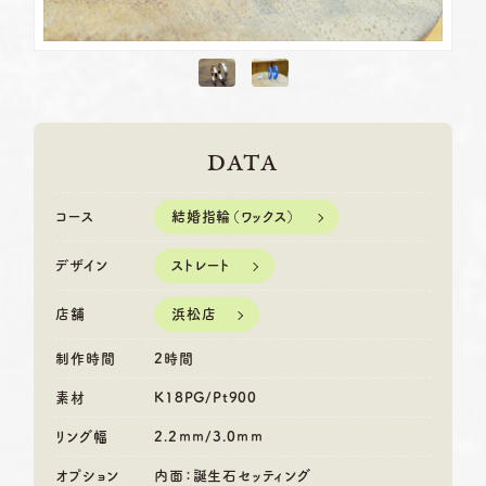
DATA
結婚指輪（ワックス）
コース
ストレート
デザイン
浜松店
店舗
制作時間
2時間
素材
K18PG/Pt900
リング幅
2.2ｍｍ/3.0ｍｍ
オプション
内面：誕生石セッティング