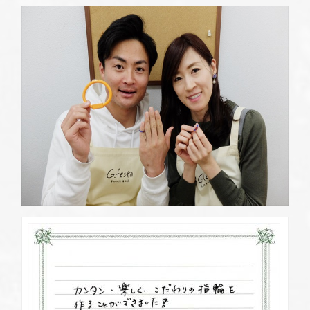
定休日
第2・第4火曜日・毎週水曜日
※祝日の場合は営業
資料請求
岡崎店
TEL.0564-74-8033
G.festaについて
営業時間
10:00〜18:30
定休日
火曜日・水曜日
※祝日の場合は営業
デザイン事例
三重店
TEL.059-392-6577
お店を探す
営業時間
10:00〜18:30
定休日
火曜日・水曜日
よくある質問
※祝日の場合は営業
浜松店
TEL.053-455-2177
ブログ・新着情報
営業時間
10:00〜18:30
定休日
火曜日・水曜日
※祝日の場合は営業