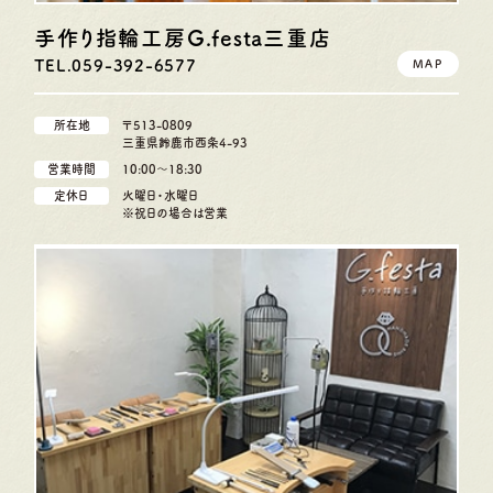
手作り指輪工房G.festa
三重店
TEL.059-392-6577
MAP
所在地
〒513-0809
三重県鈴鹿市西条4-93
営業時間
10:00〜18:30
定休日
火曜日・水曜日
※祝日の場合は営業