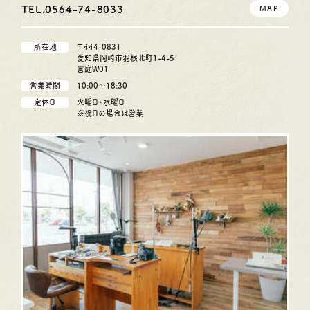
TEL.0564-74-8033
MAP
所在地
〒444-0831
愛知県岡崎市羽根北町1-4-5
言庭W01
営業時間
10:00〜18:30
定休日
火曜日・水曜日
※祝日の場合は営業