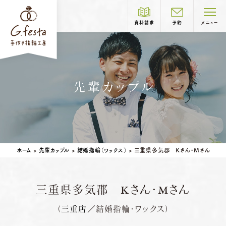
資料請求
予約
メニュー
制作コース紹介
先輩カップル
COURSE
結婚指輪
婚約指輪
岐阜本店
TEL.058-265-2756
ホーム
>
先輩カップル
>
結婚指輪（ワックス）
>
三重県多気郡 Kさん・Mさん
営業時間
10:00〜18:30
定休日
第1・第3火曜日・毎週水曜日
※祝日の場合は営業
三重県多気郡 Kさん・Mさん
名古屋店
TEL.052-261-6676
ベビーリング
結婚記念日リング
（
三重店
／結婚指輪・ワックス）
営業時間
10:00〜18:30
ペアリングはこちら