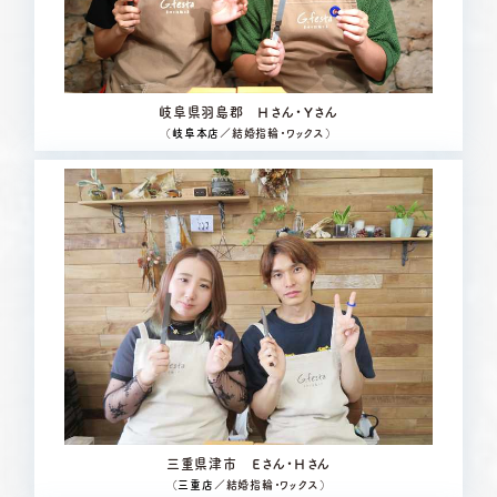
岐阜県羽島郡 Ｈさん・Ｙさん
（
岐阜本店
／結婚指輪・ワックス）
三重県津市 Ｅさん・Ｈさん
（
三重店
／結婚指輪・ワックス）