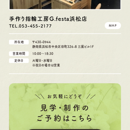
手作り指輪工房G.festa
浜松店
TEL.053-455-2177
MAP
所在地
〒430-0944
静岡県浜松市中央区田町326-8 三展ビル1F
営業時間
10:00〜18:30
定休日
火曜日・水曜日
※祝日の場合は営業
お気軽にどうぞ
見学・制作の
ご予約はこちら