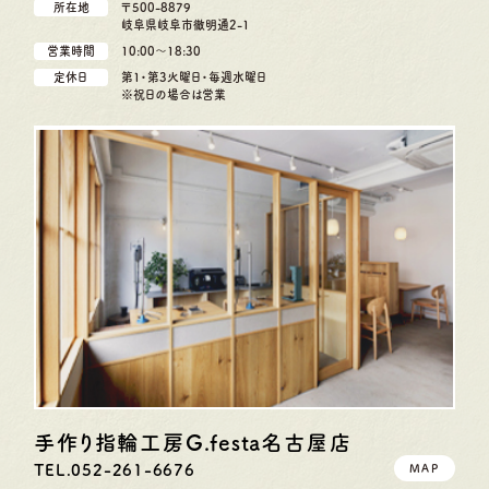
所在地
〒500-8879
岐阜県岐阜市徹明通2-1
営業時間
10:00〜18:30
定休日
第1・第3火曜日・毎週水曜日
※祝日の場合は営業
手作り指輪工房G.festa
名古屋店
TEL.052-261-6676
MAP