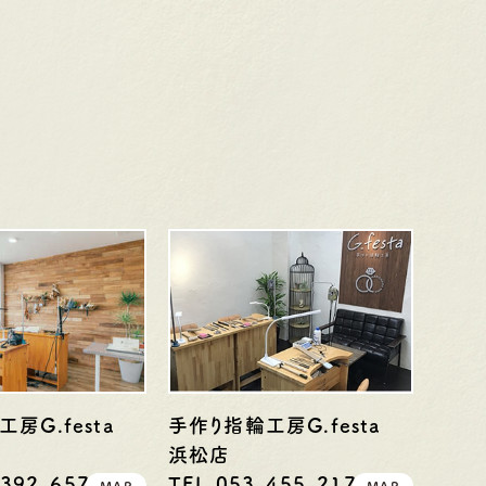
房G.festa
手作り指輪工房G.festa
浜松店
-392-6577
TEL.053-455-2177
MAP
MAP