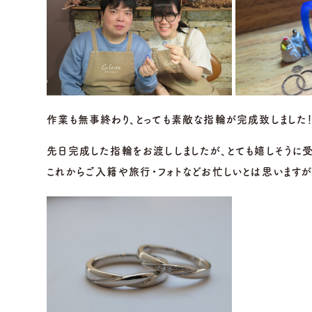
営業時間
10:00〜18:30
営業時間
10
定休日
第1・第3火曜日・毎週
定休日
第2
水曜日
水
※祝日の場合は営業
※
作業も無事終わり、とっても素敵な指輪が完成致しました！
先日完成した指輪をお渡ししましたが、とても嬉しそうに受
これからご入籍や旅行・フォトなどお忙しいとは思いますが