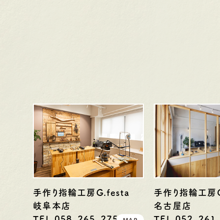
手作り指輪工房G.festa
手作り指輪工房G.
岐阜本店
名古屋店
TEL.058-265-2756
TEL.052-261
MAP