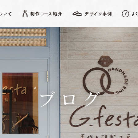
について
制作コース紹介
デザイン事例
よ
EATURE
SHOP LIST
DESIGN ARCHIVE
COURSE
アフターメンテナンス
名古屋店
デザイン事例
岡崎店
こだわりポイント
先
結婚指輪
婚約指輪
ブログ
動画データ＆
Photoスタンド
浜松店
プレゼント
ベビーリング
結婚記念日リング