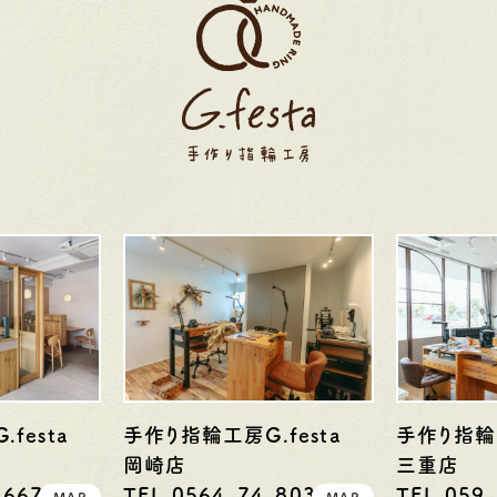
festa
手作り指輪工房G.festa
手作り指輪工
岡崎店
三重店
-6676
TEL.0564-74-8033
TEL.059
MAP
MAP