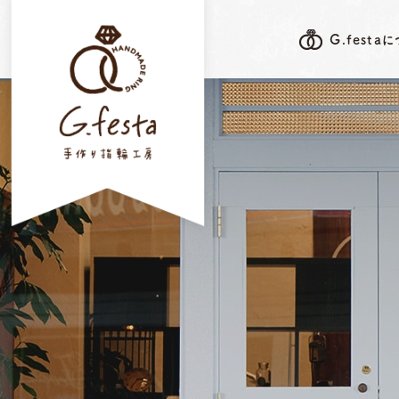
G.festa
G.festa's F
G.festaについて
岐阜本店
指輪ができるまで
三重店