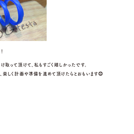
:00〜18:30
営業時間
10:00〜18:30
営業時間
10
・第4火曜日・毎週
定休日
火曜日・水曜日
定休日
火
曜日
※祝日の場合は営業
※
祝日の場合は営業
！
け取って頂けて、私もすごく嬉しかったです。
、楽しく計画や準備を進めて頂けたらとおもいます😊