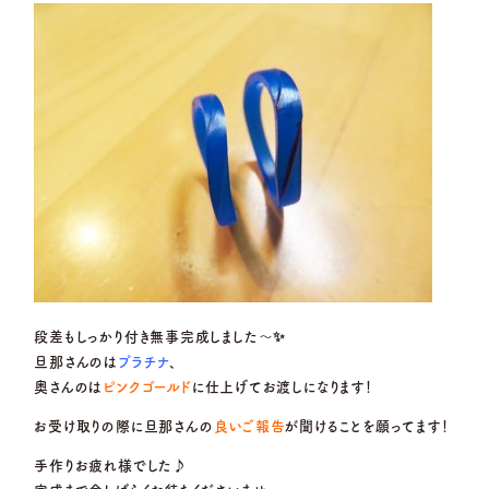
段差もしっかり付き無事完成しました～✨
旦那さんのは
プラチナ
、
奥さんのは
ピンクゴールド
に仕上げてお渡しになります！
お受け取りの際に旦那さんの
良いご報告
が聞けることを願ってます！
手作りお疲れ様でした♪