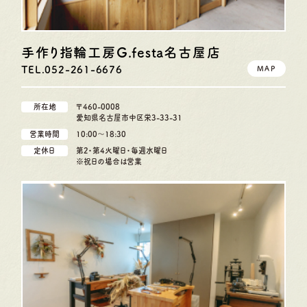
手作り指輪工房G.festa
名古屋店
TEL.052-261-6676
MAP
所在地
〒460-0008
愛知県名古屋市中区栄3-33-31
営業時間
10:00〜18:30
定休日
第2・第4火曜日・毎週水曜日
※祝日の場合は営業