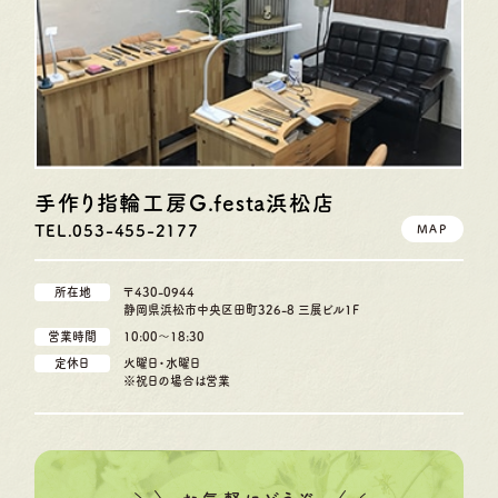
手作り指輪工房G.festa
浜松店
TEL.053-455-2177
MAP
所在地
〒430-0944
静岡県浜松市中央区田町326-8 三展ビル1F
営業時間
10:00〜18:30
定休日
火曜日・水曜日
※祝日の場合は営業