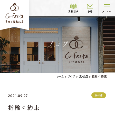
資料請求
予約
メニュー
制作コース紹介
ブログ
COURSE
結婚指輪
婚約指輪
ホーム
>
ブログ
>
浜松店
>
指輪＜約束
岐阜本店
TEL.058-265-2756
営業時間
10:00〜18:30
浜松店
2021.09.27
定休日
第1・第3火曜日・毎週水曜日
※祝日の場合は営業
ベビーリング
結婚記念日リング
指輪＜約束
ペアリングはこちら
名古屋店
TEL.052-261-6676