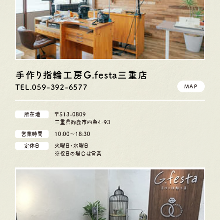
手作り指輪工房G.festa
三重店
TEL.059-392-6577
MAP
所在地
〒513-0809
三重県鈴鹿市西条4-93
営業時間
10:00〜18:30
定休日
火曜日・水曜日
※祝日の場合は営業