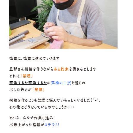
慎重に、慎重に進めていきます
旦那さん指輪を作りながら
ある約束
を奥さんとします
それは
「禁煙」
禁煙するか禁酒するか
の
究極の二択
を迫られ
出した答えが
「禁煙」
指輪を作るよりも禁煙に悩んでいらっしゃいました(^-^;
その後はどうなっているのでしょうか・・・
そんなこんなで作業も進み
出来上がった指輪が
コチラ！！