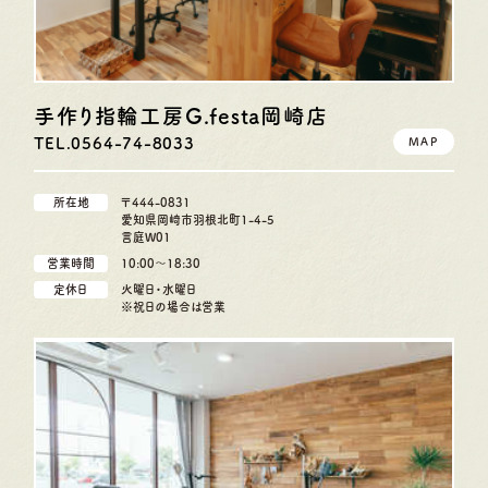
手作り指輪工房G.festa
岡崎店
TEL.0564-74-8033
MAP
所在地
〒444-0831
愛知県岡崎市羽根北町1-4-5
言庭W01
営業時間
10:00〜18:30
定休日
火曜日・水曜日
※祝日の場合は営業