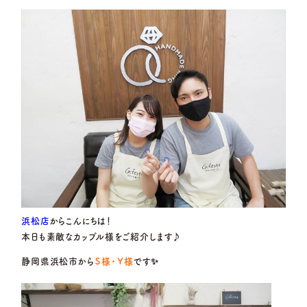
営業時間
10:00〜18:30
定休日
第2・第4火曜日・毎週水曜日
資料請求
※祝日の場合は営業
G.festaについて
岡崎店
TEL.0564-74-8033
営業時間
10:00〜18:30
デザイン事例
定休日
火曜日・水曜日
※祝日の場合は営業
お店を探す
三重店
TEL.059-392-6577
よくある質問
営業時間
10:00〜18:30
定休日
火曜日・水曜日
ブログ・新着情報
※祝日の場合は営業
浜松店
からこんにちは！
浜松店
TEL.053-455-2177
本日も素敵なカップル様をご紹介します♪
営業時間
10:00〜18:30
静岡県浜松市から
Ｓ様・Ｙ様
です✨
定休日
火曜日・水曜日
※祝日の場合は営業