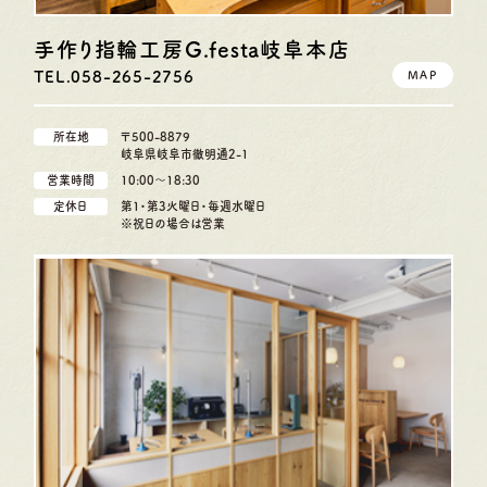
手作り指輪工房G.festa
岐阜本店
TEL.058-265-2756
MAP
所在地
〒500-8879
岐阜県岐阜市徹明通2-1
営業時間
10:00〜18:30
定休日
第1・第3火曜日・毎週水曜日
※祝日の場合は営業