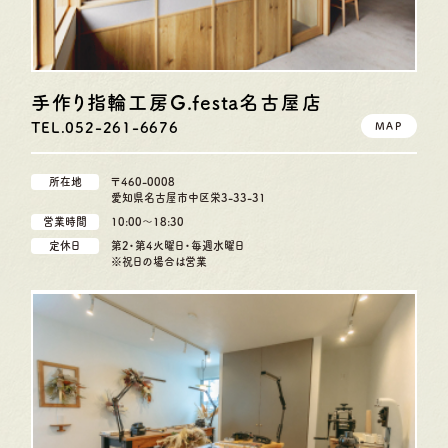
手作り指輪工房G.festa
名古屋店
TEL.052-261-6676
MAP
所在地
〒460-0008
愛知県名古屋市中区栄3-33-31
営業時間
10:00〜18:30
定休日
第2・第4火曜日・毎週水曜日
※祝日の場合は営業