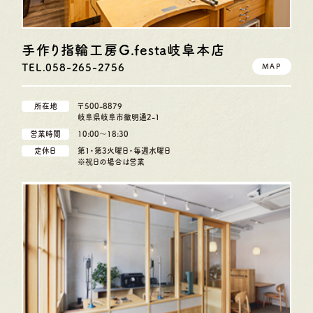
手作り指輪工房G.festa
岐阜本店
TEL.058-265-2756
MAP
所在地
〒500-8879
岐阜県岐阜市徹明通2-1
営業時間
10:00〜18:30
定休日
第1・第3火曜日・毎週水曜日
※祝日の場合は営業