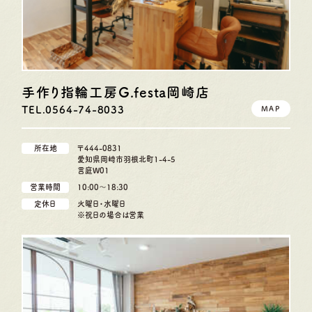
手作り指輪工房G.festa
岡崎店
TEL.0564-74-8033
MAP
所在地
〒444-0831
愛知県岡崎市羽根北町1-4-5
言庭W01
営業時間
10:00〜18:30
定休日
火曜日・水曜日
※祝日の場合は営業