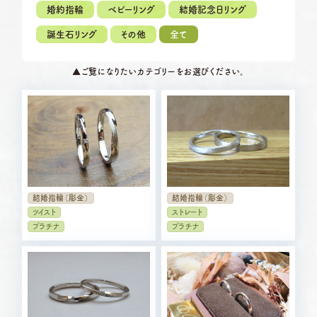
定休日
第2・第4火曜日・毎週水曜日
婚約指輪
ベビーリング
結婚記念日リング
※祝日の場合は営業
誕生石リング
その他
全て
岡崎店
TEL.0564-74-8033
資料請求
営業時間
10:00〜18:30
G.festaについて
▲
ご覧になりたいカテゴリーをお選びください。
定休日
火曜日・水曜日
※祝日の場合は営業
デザイン事例
三重店
TEL.059-392-6577
お店を探す
営業時間
10:00〜18:30
定休日
火曜日・水曜日
※祝日の場合は営業
よくある質問
結婚指輪（彫金）
結婚指輪（彫金）
浜松店
TEL.053-455-2177
ブログ・新着情報
ツイスト
ストレート
営業時間
10:00〜18:30
プラチナ
プラチナ
定休日
火曜日・水曜日
※祝日の場合は営業