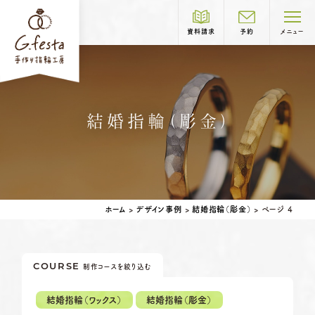
資料請求
予約
メニュー
制作コース紹介
結婚指輪（彫金）
COURSE
岐阜本店
TEL.058-265-2756
結婚指輪
婚約指輪
ホーム
>
デザイン事例
>
結婚指輪（彫金）
>
ページ 4
営業時間
10:00〜18:30
定休日
第1・第3火曜日・毎週水曜日
※祝日の場合は営業
COURSE
制作コースを絞り込む
名古屋店
TEL.052-261-6676
ベビーリング
結婚記念日リング
営業時間
10:00〜18:30
結婚指輪（ワックス）
結婚指輪（彫金）
ペアリングはこちら