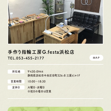
手作り指輪工房G.festa
浜松店
TEL.053-455-2177
MAP
所在地
〒430-0944
静岡県浜松市中央区田町326-8 三展ビル1F
営業時間
10:00〜18:30
定休日
火曜日・水曜日
※祝日の場合は営業