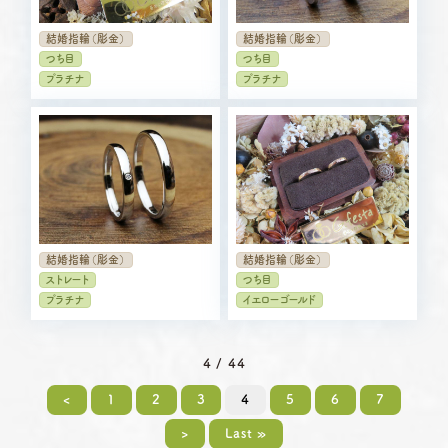
結婚指輪（彫金）
結婚指輪（彫金）
つち目
つち目
プラチナ
プラチナ
結婚指輪（彫金）
結婚指輪（彫金）
ストレート
つち目
プラチナ
イエローゴールド
4 / 44
<
1
2
3
4
5
6
7
>
Last »