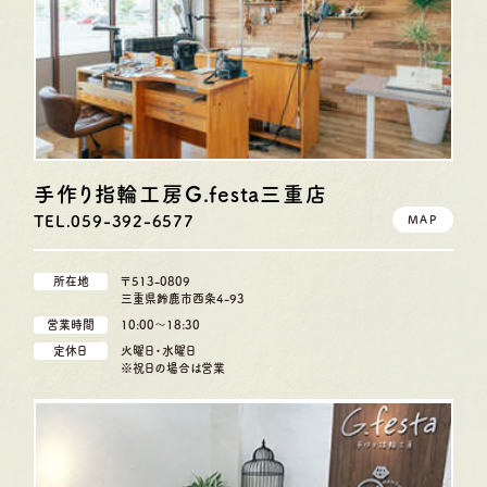
手作り指輪工房G.festa
三重店
TEL.059-392-6577
MAP
所在地
〒513-0809
三重県鈴鹿市西条4-93
営業時間
10:00〜18:30
定休日
火曜日・水曜日
※祝日の場合は営業