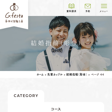
資料請求
予約
メニュー
制作コース紹介
結婚指輪（彫金）
COURSE
岐阜本店
TEL.058-265-2756
結婚指輪
婚約指輪
ホーム
>
先輩カップル
>
結婚指輪（彫金）
>
ページ 44
営業時間
10:00〜18:30
定休日
第1・第3火曜日・毎週水曜日
※祝日の場合は営業
CATEGORY
名古屋店
TEL.052-261-6676
ベビーリング
結婚記念日リング
コース
営業時間
10:00〜18:30
ペアリングはこちら