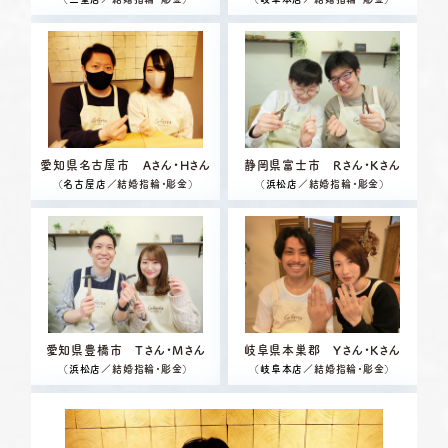
愛知県名古屋市 Aさん・Hさん
静岡県富士市 Rさん・Kさん
（
名古屋店
／結婚指輪・彫金）
（
浜松店
／結婚指輪・彫金）
愛知県豊橋市 Tさん・Mさん
岐阜県本巣郡 Yさん・Kさん
（
浜松店
／結婚指輪・彫金）
（
岐阜本店
／結婚指輪・彫金）