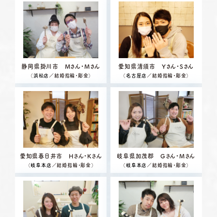
静岡県掛川市 Mさん・Mさん
愛知県清須市 Yさん・Sさん
（
浜松店
／結婚指輪・彫金）
（
名古屋店
／結婚指輪・彫金）
愛知県春日井市 Hさん・Kさん
岐阜県加茂郡 Gさん・Mさん
（
岐阜本店
／結婚指輪・彫金）
（
岐阜本店
／結婚指輪・彫金）