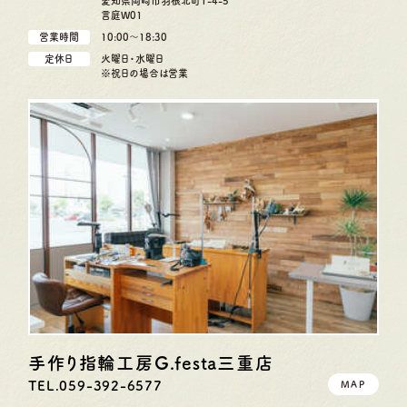
愛知県岡崎市羽根北町1-4-5
言庭W01
営業時間
10:00〜18:30
定休日
火曜日・水曜日
※祝日の場合は営業
手作り指輪工房G.festa
三重店
TEL.059-392-6577
MAP