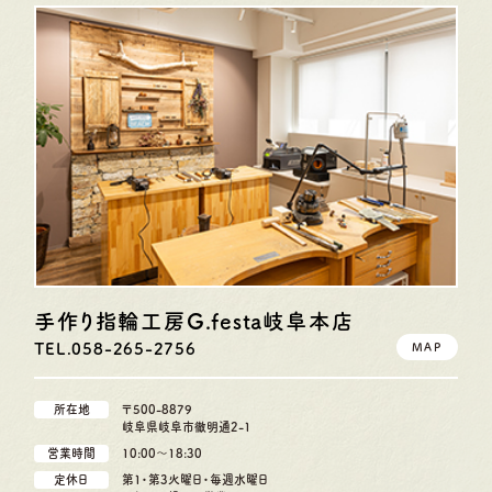
手作り指輪工房G.festa
岐阜本店
TEL.058-265-2756
MAP
所在地
〒500-8879
岐阜県岐阜市徹明通2-1
営業時間
10:00〜18:30
定休日
第1・第3火曜日・毎週水曜日