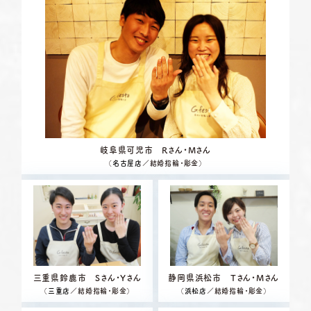
岐阜県可児市 Rさん・Mさん
（
名古屋店
／結婚指輪・彫金）
三重県鈴鹿市 Sさん・Yさん
静岡県浜松市 Tさん・Mさん
（
三重店
／結婚指輪・彫金）
（
浜松店
／結婚指輪・彫金）