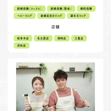
定休日
第2・第4火曜日・毎週水曜日
※祝日の場合は営業
結婚指輪（ワックス）
結婚指輪（彫金）
婚約指輪
資料請求
岡崎店
ベビーリング
結婚記念日リング
誕生石リング
TEL.0564-74-8033
営業時間
10:00〜18:30
G.festaについて
店舗
定休日
火曜日・水曜日
※祝日の場合は営業
デザイン事例
岐阜本店
名古屋店
岡崎店
三重店
三重店
TEL.059-392-6577
浜松店
お店を探す
営業時間
10:00〜18:30
定休日
火曜日・水曜日
よくある質問
※祝日の場合は営業
浜松店
TEL.053-455-2177
ブログ・新着情報
営業時間
10:00〜18:30
定休日
火曜日・水曜日
※祝日の場合は営業