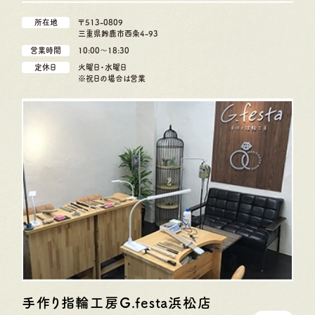
所在地
〒513-0809
三重県鈴鹿市西条4-93
営業時間
10:00〜18:30
定休日
火曜日・水曜日
※祝日の場合は営業
手作り指輪工房G.festa
浜松店