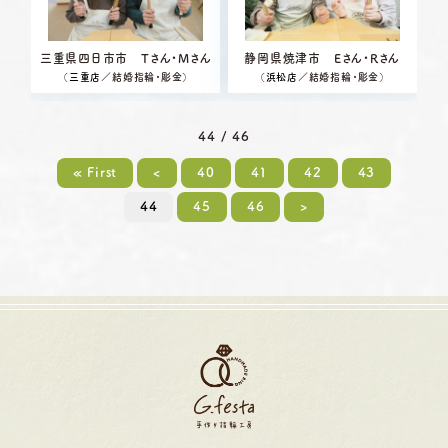
三重県四日市市 Tさん・Mさん
静岡県焼津市 Eさん・Rさん
（
三重店
／結婚指輪・彫金）
（
浜松店
／結婚指輪・彫金）
44 / 46
« First
<
40
41
42
43
44
45
46
>