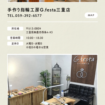
手作り指輪工房G.festa
三重店
TEL.059-392-6577
MAP
所在地
〒513-0809
三重県鈴鹿市西条4-93
営業時間
10:00〜18:30
定休日
火曜日・水曜日
※祝日の場合は営業