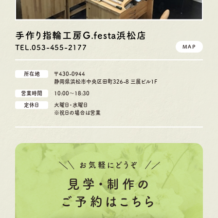
手作り指輪工房G.festa
浜松店
TEL.053-455-2177
MAP
所在地
〒430-0944
静岡県浜松市中央区田町326-8 三展ビル1F
営業時間
10:00〜18:30
定休日
火曜日・水曜日
※祝日の場合は営業
お気軽にどうぞ
見学・制作の
ご予約はこちら