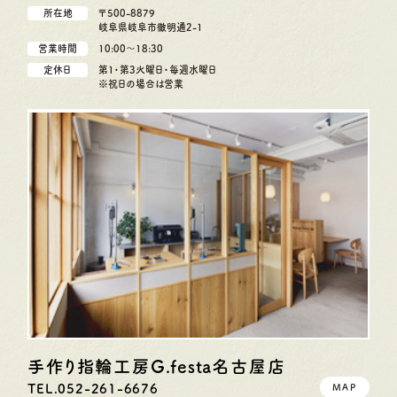
所在地
〒500-8879
岐阜県岐阜市徹明通2-1
営業時間
10:00〜18:30
定休日
第1・第3火曜日・毎週水曜日
※祝日の場合は営業
手作り指輪工房G.festa
名古屋店
TEL.052-261-6676
MAP