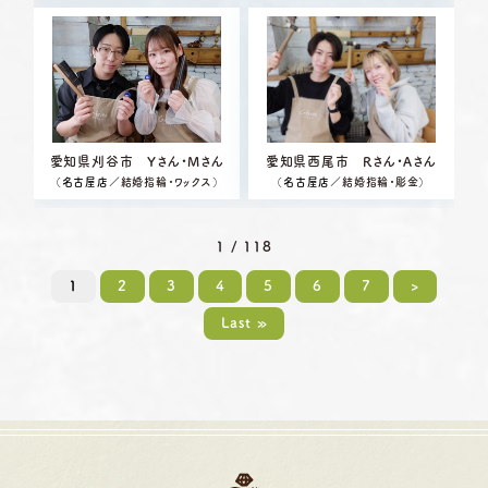
愛知県刈谷市 Yさん・Mさん
愛知県西尾市 Rさん・Aさん
（
名古屋店
／結婚指輪・ワックス）
（
名古屋店
／結婚指輪・彫金）
1 / 118
1
2
3
4
5
6
7
>
Last »