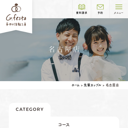
資料請求
予約
メニュー
制作コース紹介
名古屋店
COURSE
結婚指輪
婚約指輪
岐阜本店
TEL.058-265-2756
ホーム
>
先輩カップル
>
名古屋店
営業時間
10:00〜18:30
定休日
第1・第3火曜日・毎週水曜日
※祝日の場合は営業
CATEGORY
名古屋店
TEL.052-261-6676
ベビーリング
結婚記念日リング
コース
営業時間
10:00〜18:30
ペアリングはこちら