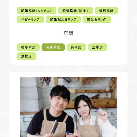
定休日
第2・第4火曜日・毎週水曜日
※祝日の場合は営業
結婚指輪（ワックス）
結婚指輪（彫金）
婚約指輪
資料請求
ベビーリング
結婚記念日リング
誕生石リング
岡崎店
TEL.0564-74-8033
G.festaについて
営業時間
10:00〜18:30
店舗
定休日
火曜日・水曜日
※祝日の場合は営業
デザイン事例
岐阜本店
名古屋店
岡崎店
三重店
三重店
TEL.059-392-6577
浜松店
お店を探す
営業時間
10:00〜18:30
定休日
火曜日・水曜日
よくある質問
※祝日の場合は営業
浜松店
TEL.053-455-2177
ブログ・新着情報
営業時間
10:00〜18:30
定休日
火曜日・水曜日
※祝日の場合は営業