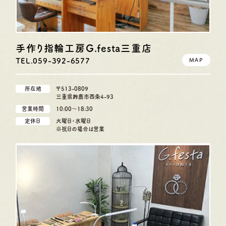
手作り指輪工房G.festa
三重店
TEL.059-392-6577
MAP
所在地
〒513-0809
三重県鈴鹿市西条4-93
営業時間
10:00〜18:30
定休日
火曜日・水曜日
※祝日の場合は営業