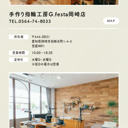
手作り指輪工房G.festa
岡崎店
TEL.0564-74-8033
MAP
所在地
〒444-0831
愛知県岡崎市羽根北町1-4-5
言庭W01
営業時間
10:00〜18:30
定休日
火曜日・水曜日
※祝日の場合は営業