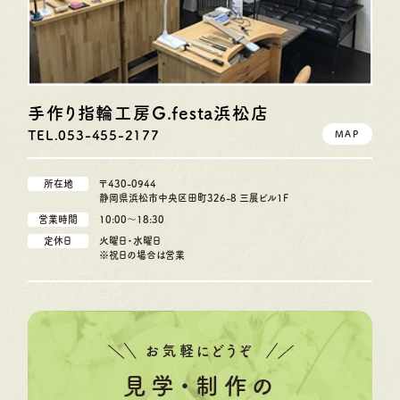
手作り指輪工房G.festa
浜松店
TEL.053-455-2177
MAP
所在地
〒430-0944
静岡県浜松市中央区田町326-8 三展ビル1F
営業時間
10:00〜18:30
定休日
火曜日・水曜日
※祝日の場合は営業
お気軽にどうぞ
見学・制作の