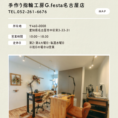
手作り指輪工房G.festa
名古屋店
TEL.052-261-6676
MAP
所在地
〒460-0008
愛知県名古屋市中区栄3-33-31
営業時間
10:00〜18:30
定休日
第2・第4火曜日・毎週水曜日
※祝日の場合は営業