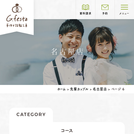
資料請求
予約
メニュー
制作コース紹介
名古屋店
COURSE
結婚指輪
婚約指輪
岐阜本店
TEL.058-265-2756
ホーム
>
先輩カップル
>
名古屋店
>
ページ 6
営業時間
10:00〜18:30
定休日
第1・第3火曜日・毎週水曜日
※祝日の場合は営業
CATEGORY
名古屋店
TEL.052-261-6676
ベビーリング
結婚記念日リング
コース
ペアリングはこちら
営業時間
10:00〜18:30