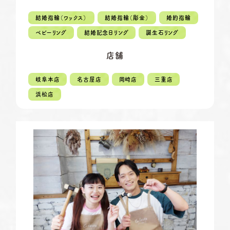
定休日
第2・第4火曜日・毎週水曜日
※祝日の場合は営業
結婚指輪（ワックス）
結婚指輪（彫金）
婚約指輪
資料請求
ベビーリング
結婚記念日リング
誕生石リング
岡崎店
TEL.0564-74-8033
G.festaについて
営業時間
10:00〜18:30
店舗
定休日
火曜日・水曜日
※祝日の場合は営業
デザイン事例
岐阜本店
名古屋店
岡崎店
三重店
三重店
TEL.059-392-6577
浜松店
お店を探す
営業時間
10:00〜18:30
定休日
火曜日・水曜日
よくある質問
※祝日の場合は営業
浜松店
ブログ・新着情報
TEL.053-455-2177
営業時間
10:00〜18:30
定休日
火曜日・水曜日
※祝日の場合は営業