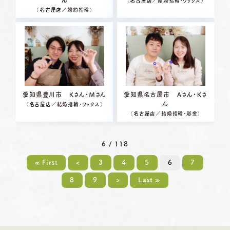
（
名古屋店
／結婚指輪・ワックス）
（
名古屋店
／婚約指輪）
愛知県豊川市 Ｋさん・Ｍさん
愛知県名古屋市 Ａさん・Ｋさ
ん
（
名古屋店
／結婚指輪・ワックス）
（
名古屋店
／結婚指輪・彫金）
6 / 118
« First
<
3
4
5
6
7
8
9
>
Last »