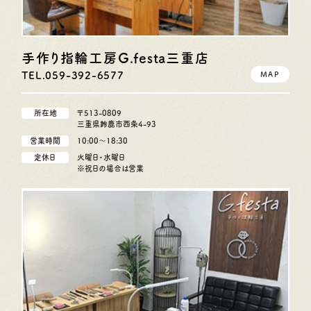
手作り指輪工房G.festa
三重店
TEL.059-392-6577
MAP
所在地
〒513-0809
三重県鈴鹿市西条4-93
営業時間
10:00〜18:30
定休日
火曜日・水曜日
※祝日の場合は営業