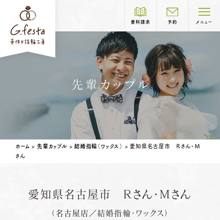
資料請求
予約
メニュー
制作コース紹介
先輩カップル
COURSE
結婚指輪
婚約指輪
岐阜本店
TEL.058-265-2756
ホーム
>
先輩カップル
>
結婚指輪（ワックス）
>
愛知県名古屋市 Ｒさん・Ｍ
さん
営業時間
10:00〜18:30
定休日
第1・第3火曜日・毎週水曜日
※祝日の場合は営業
愛知県名古屋市 Ｒさん・Ｍさん
名古屋店
TEL.052-261-6676
ベビーリング
結婚記念日リング
（
名古屋店
／結婚指輪・ワックス）
ペアリングはこちら
営業時間
10:00〜18:30