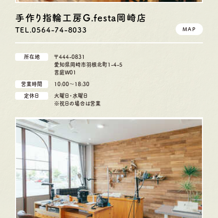
手作り指輪工房G.festa
岡崎店
TEL.0564-74-8033
MAP
所在地
〒444-0831
愛知県岡崎市羽根北町1-4-5
言庭W01
営業時間
10:00〜18:30
定休日
火曜日・水曜日
※祝日の場合は営業