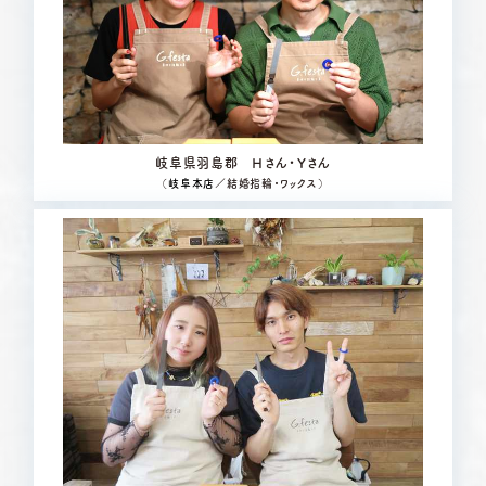
岐阜県羽島郡 Ｈさん・Ｙさん
（
岐阜本店
／結婚指輪・ワックス）