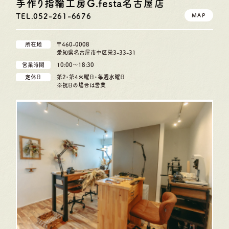
手作り指輪工房G.festa
名古屋店
TEL.052-261-6676
MAP
所在地
〒460-0008
愛知県名古屋市中区栄3-33-31
営業時間
10:00〜18:30
定休日
第2・第4火曜日・毎週水曜日
※祝日の場合は営業