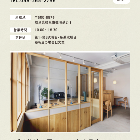
TEL.058-265-2756
所在地
〒500-8879
岐阜県岐阜市徹明通2-1
営業時間
10:00〜18:30
定休日
第1・第3火曜日・毎週水曜日
※祝日の場合は営業