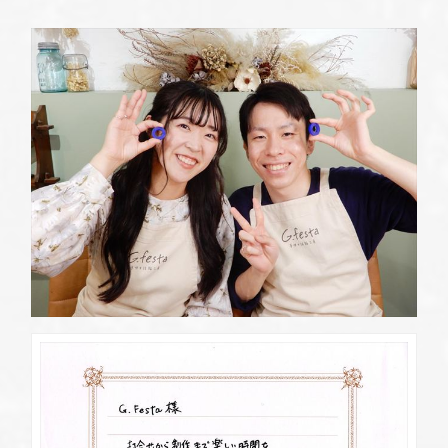
定休日
第2・第4火曜日・毎週水曜日
※祝日の場合は営業
資料請求
岡崎店
TEL.0564-74-8033
G.festaについて
営業時間
10:00〜18:30
定休日
火曜日・水曜日
※祝日の場合は営業
デザイン事例
三重店
TEL.059-392-6577
お店を探す
営業時間
10:00〜18:30
定休日
火曜日・水曜日
よくある質問
※祝日の場合は営業
浜松店
TEL.053-455-2177
ブログ・新着情報
営業時間
10:00〜18:30
定休日
火曜日・水曜日
※祝日の場合は営業