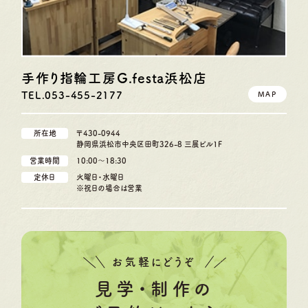
手作り指輪工房G.festa
浜松店
TEL.053-455-2177
MAP
所在地
〒430-0944
静岡県浜松市中央区田町326-8 三展ビル1F
営業時間
10:00〜18:30
定休日
火曜日・水曜日
※祝日の場合は営業
お気軽にどうぞ
見学・制作の