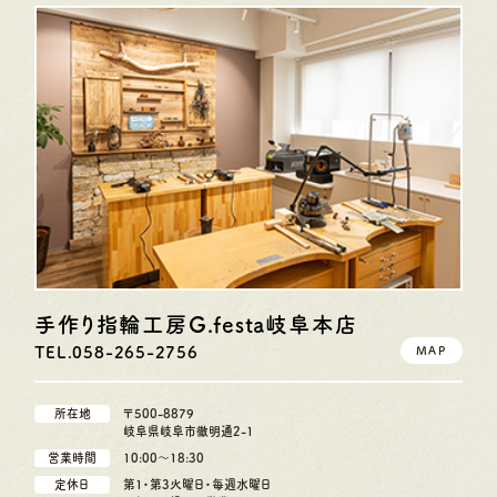
手作り指輪工房G.festa
岐阜本店
TEL.058-265-2756
MAP
所在地
〒500-8879
岐阜県岐阜市徹明通2-1
営業時間
10:00〜18:30
定休日
第1・第3火曜日・毎週水曜日