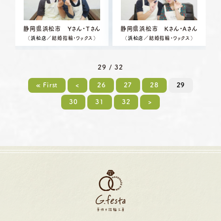
静岡県浜松市 Yさん・Tさん
静岡県浜松市 Kさん・Aさん
（
浜松店
／結婚指輪・ワックス）
（
浜松店
／結婚指輪・ワックス）
29 / 32
« First
<
26
27
28
29
30
31
32
>