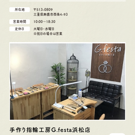
所在地
〒513-0809
三重県鈴鹿市西条4-93
営業時間
10:00〜18:30
定休日
火曜日・水曜日
※祝日の場合は営業
手作り指輪工房G.festa
浜松店