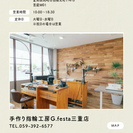
愛知県岡崎市羽根北町1-4-5
言庭W01
営業時間
10:00〜18:30
定休日
火曜日・水曜日
※祝日の場合は営業
手作り指輪工房G.festa
三重店
TEL.059-392-6577
MAP