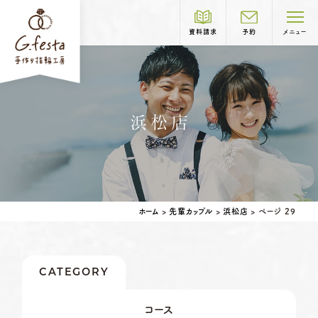
資料請求
予約
メニュー
制作コース紹介
浜松店
COURSE
岐阜本店
TEL.058-265-2756
結婚指輪
婚約指輪
ホーム
>
先輩カップル
>
浜松店
>
ページ 29
営業時間
10:00〜18:30
定休日
第1・第3火曜日・毎週水曜日
※祝日の場合は営業
CATEGORY
名古屋店
TEL.052-261-6676
ベビーリング
結婚記念日リング
コース
営業時間
10:00〜18:30
ペアリングはこちら