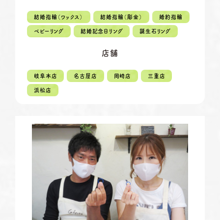
定休日
第2・第4火曜日・毎週水曜日
※祝日の場合は営業
結婚指輪（ワックス）
結婚指輪（彫金）
婚約指輪
資料請求
岡崎店
ベビーリング
結婚記念日リング
誕生石リング
TEL.0564-74-8033
営業時間
10:00〜18:30
G.festaについて
店舗
定休日
火曜日・水曜日
※祝日の場合は営業
デザイン事例
岐阜本店
名古屋店
岡崎店
三重店
三重店
TEL.059-392-6577
浜松店
お店を探す
営業時間
10:00〜18:30
定休日
火曜日・水曜日
よくある質問
※祝日の場合は営業
浜松店
TEL.053-455-2177
ブログ・新着情報
営業時間
10:00〜18:30
定休日
火曜日・水曜日
※祝日の場合は営業