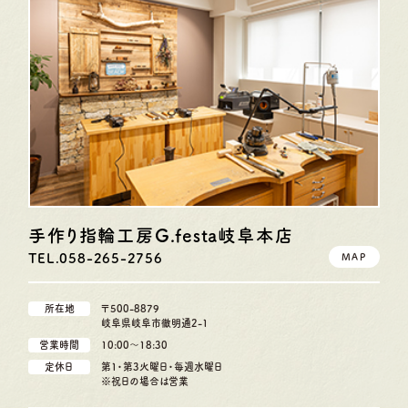
手作り指輪工房G.festa
岐阜本店
TEL.058-265-2756
MAP
所在地
〒500-8879
岐阜県岐阜市徹明通2-1
営業時間
10:00〜18:30
定休日
第1・第3火曜日・毎週水曜日
※祝日の場合は営業