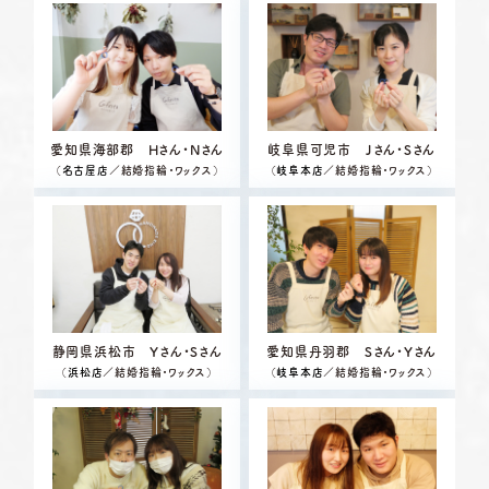
愛知県海部郡 Hさん・Nさん
岐阜県可児市 Jさん・Sさん
（
名古屋店
／結婚指輪・ワックス）
（
岐阜本店
／結婚指輪・ワックス）
静岡県浜松市 Yさん・Sさん
愛知県丹羽郡 Sさん・Yさん
（
浜松店
／結婚指輪・ワックス）
（
岐阜本店
／結婚指輪・ワックス）