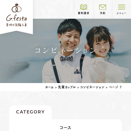
資料請求
予約
メニュー
制作コース紹介
コンビネーション
COURSE
岐阜本店
TEL.058-265-2756
結婚指輪
婚約指輪
ホーム
>
先輩カップル
>
コンビネーション
>
ページ 7
営業時間
10:00〜18:30
定休日
第1・第3火曜日・毎週水曜日
※祝日の場合は営業
CATEGORY
名古屋店
TEL.052-261-6676
ベビーリング
結婚記念日リング
営業時間
10:00〜18:30
コース
ペアリングはこちら