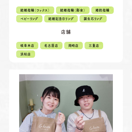
定休日
第2・第4火曜日・毎週水曜日
※祝日の場合は営業
結婚指輪（ワックス）
結婚指輪（彫金）
婚約指輪
資料請求
岡崎店
TEL.0564-74-8033
ベビーリング
結婚記念日リング
誕生石リング
営業時間
10:00〜18:30
G.festaについて
店舗
定休日
火曜日・水曜日
※祝日の場合は営業
デザイン事例
岐阜本店
名古屋店
岡崎店
三重店
三重店
TEL.059-392-6577
浜松店
お店を探す
営業時間
10:00〜18:30
定休日
火曜日・水曜日
よくある質問
※祝日の場合は営業
浜松店
TEL.053-455-2177
ブログ・新着情報
営業時間
10:00〜18:30
定休日
火曜日・水曜日
※祝日の場合は営業