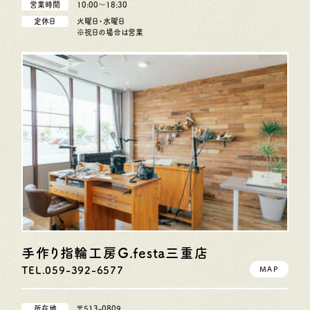
営業時間
10:00〜18:30
定休日
火曜日・水曜日
※祝日の場合は営業
手作り指輪工房G.festa
三重店
TEL.059-392-6577
MAP
所在地
〒513-0809