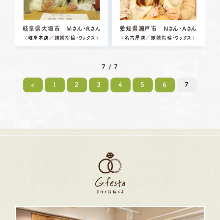
岐阜県大垣市 Mさん・Rさん
愛知県瀬戸市 Nさん・Aさん
（
岐阜本店
／結婚指輪・ワックス）
（
名古屋店
／結婚指輪・ワックス）
7 / 7
<
1
2
3
4
5
6
7