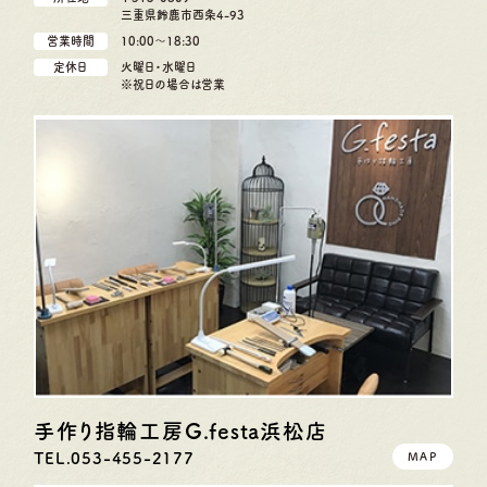
三重県鈴鹿市西条4-93
営業時間
10:00〜18:30
定休日
火曜日・水曜日
※祝日の場合は営業
手作り指輪工房G.festa
浜松店
TEL.053-455-2177
MAP