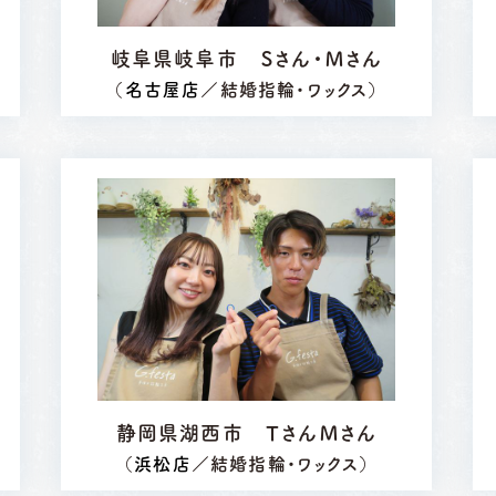
岐阜県岐阜市 Ｓさん・Ｍさん
（
名古屋店
／結婚指輪・ワックス）
岡崎店
三重店
静岡県湖西市 ＴさんＭさん
61-6676
TEL.0564-74-8033
TEL.059-3
（
浜松店
／結婚指輪・ワックス）