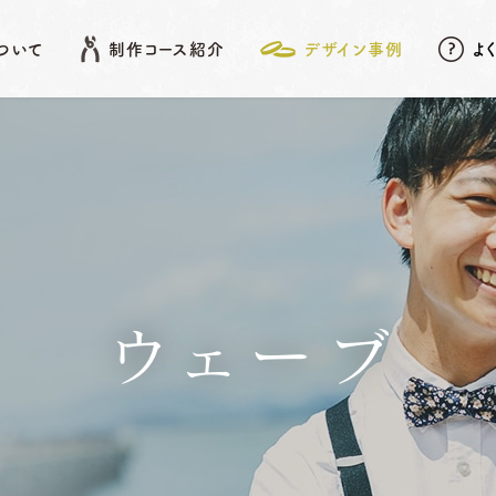
について
制作コース紹介
デザイン事例
よ
EATURE
SHOP LIST
DESIGN ARCHIVE
COURSE
アフターメンテナンス
名古屋店
デザイン事例
岡崎店
こだわりポイント
先
結婚指輪
婚約指輪
ウェーブ
動画データ＆
Photoスタンド
浜松店
プレゼント
ベビーリング
結婚記念日リング