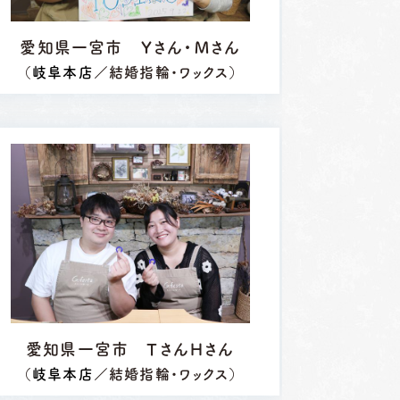
愛知県一宮市 Ｙさん・Ｍさん
（
岐阜本店
／結婚指輪・ワックス）
浜松店
愛知県一宮市 ＴさんＨさん
92-6577
TEL.053-455-2177
（
岐阜本店
／結婚指輪・ワックス）