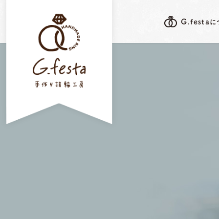
G.festa
G.festa's F
G.festaについて
岐阜本店
指輪ができるまで
三重店