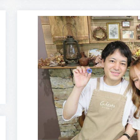
:00〜18:30
営業時間
10:00〜18:30
営業時間
10
・第4火曜日・毎週
定休日
火曜日・水曜日
定休日
火
曜日
※祝日の場合は営業
※
祝日の場合は営業