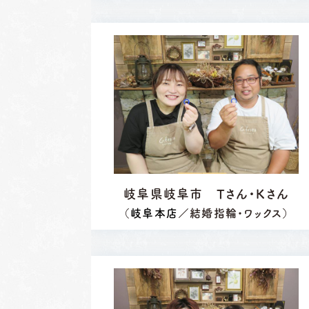
営業時間
10:00〜18:30
営業時間
10
定休日
第1・第3火曜日・毎週
定休日
第2
水曜日
水
※祝日の場合は営業
※
岐阜県岐阜市 Tさん・Kさん
（
岐阜本店
／結婚指輪・ワックス）