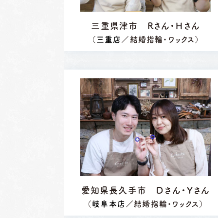
三重県津市 Rさん・Ｈさん
（
三重店
／結婚指輪・ワックス）
岐阜本店
名古屋店
愛知県長久手市 Ｄさん・Ｙさん
TEL.058-265-2756
TEL.052-2
（
岐阜本店
／結婚指輪・ワックス）