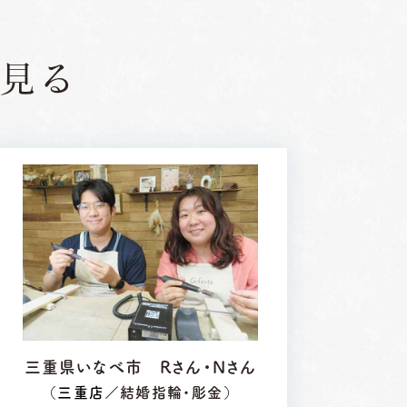
見る
三重県いなべ市 Rさん・Nさん
（
三重店
／結婚指輪・彫金）