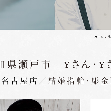
ペアリングはこちら
ホーム
>
先
知県瀬戸市 Yさん・Y
（
名古屋店
／結婚指輪・彫金