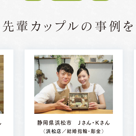
の先輩カップルの
事例を
ん
静岡県浜松市 Ｊさん・Ｋさん
（
浜松店
／結婚指輪・彫金）