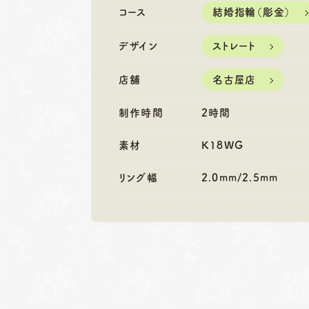
営業時間
10:00〜18:30
営業時間
10
コース
結婚指輪（彫金）
定休日
第1・第3火曜日・毎週
定休日
第2
水曜日
水
デザイン
ストレート
※祝日の場合は営業
※
店舗
名古屋店
制作時間
2時間
素材
K18WG
リング幅
2.0mm/2.5mm