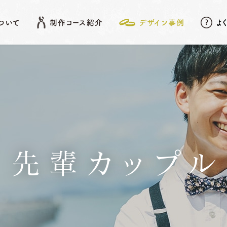
について
制作コース紹介
デザイン事例
よ
EATURE
SHOP LIST
DESIGN ARCHIVE
COURSE
アフターメンテナンス
名古屋店
デザイン事例
岡崎店
こだわりポイント
先
結婚指輪
婚約指輪
先輩カップル
動画データ＆
Photoスタンド
浜松店
プレゼント
ベビーリング
結婚記念日リング