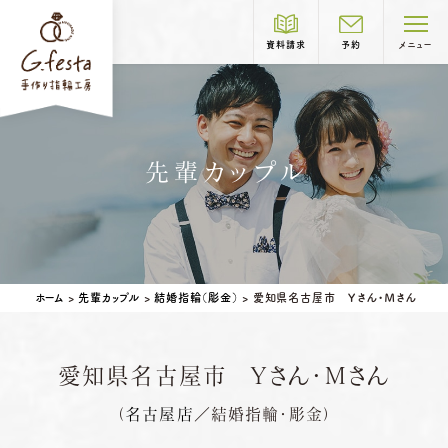
資料請求
予約
メニュー
制作コース紹介
先輩カップル
COURSE
結婚指輪
婚約指輪
岐阜本店
TEL.058-265-2756
ホーム
>
先輩カップル
>
結婚指輪（彫金）
>
愛知県名古屋市 Ｙさん・Ｍさん
営業時間
10:00〜18:30
定休日
第1・第3火曜日・毎週水曜日
※祝日の場合は営業
愛知県名古屋市 Ｙさん・Ｍさん
名古屋店
TEL.052-261-6676
ベビーリング
結婚記念日リング
（
名古屋店
／結婚指輪・彫金）
営業時間
10:00〜18:30
ペアリングはこちら