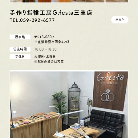
手作り指輪工房G.festa
三重店
TEL.059-392-6577
MAP
所在地
〒513-0809
三重県鈴鹿市西条4-93
営業時間
10:00〜18:30
定休日
火曜日・水曜日
※祝日の場合は営業