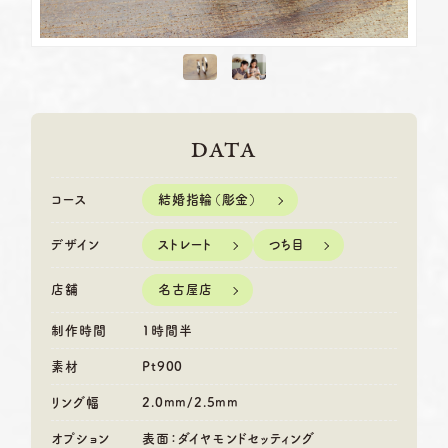
DATA
結婚指輪（彫金）
コース
ストレート
つち目
デザイン
名古屋店
店舗
制作時間
1時間半
素材
Pt900
リング幅
2.0mm/2.5mm
オプション
表面：ダイヤモンドセッティング