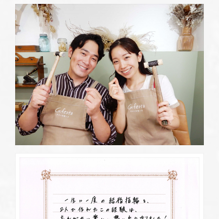
定休日
第2・第4火曜日・毎週水曜日
※祝日の場合は営業
資料請求
岡崎店
TEL.0564-74-8033
G.festaについて
営業時間
10:00〜18:30
定休日
火曜日・水曜日
※祝日の場合は営業
デザイン事例
三重店
TEL.059-392-6577
お店を探す
営業時間
10:00〜18:30
定休日
火曜日・水曜日
よくある質問
※祝日の場合は営業
浜松店
TEL.053-455-2177
ブログ・新着情報
営業時間
10:00〜18:30
定休日
火曜日・水曜日
※祝日の場合は営業