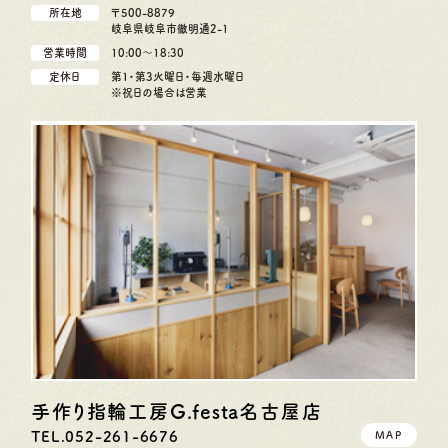
所在地
〒500-8879
岐阜県岐阜市徹明通2-1
営業時間
10:00〜18:30
定休日
第1・第3火曜日・毎週水曜日
※祝日の場合は営業
手作り指輪工房G.festa
名古屋店
TEL.052-261-6676
MAP