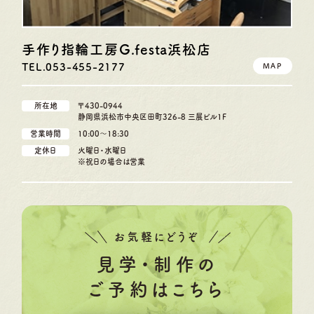
手作り指輪工房G.festa
浜松店
TEL.053-455-2177
MAP
所在地
〒430-0944
静岡県浜松市中央区田町326-8 三展ビル1F
営業時間
10:00〜18:30
定休日
火曜日・水曜日
※祝日の場合は営業
お気軽にどうぞ
見学・制作の
ご予約はこちら