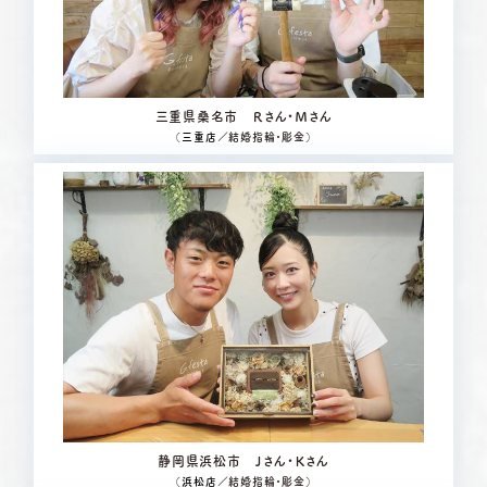
三重県桑名市 Ｒさん・Ｍさん
（
三重店
／結婚指輪・彫金）
静岡県浜松市 Ｊさん・Ｋさん
（
浜松店
／結婚指輪・彫金）