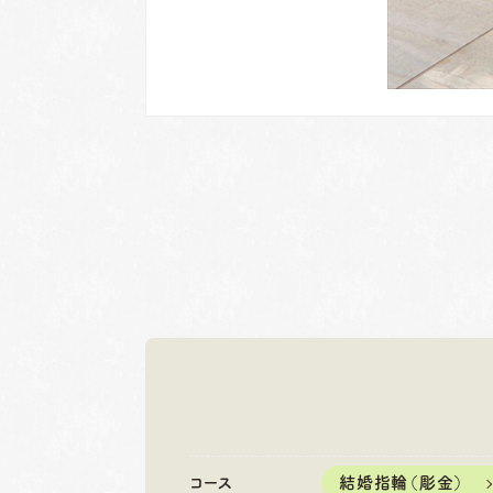
岐阜本店
名古屋店
TEL.058-265-2756
TEL.052-2
コース
結婚指輪（彫金）