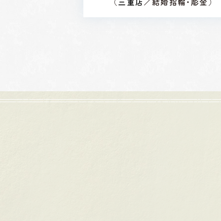
（
三重店
／結婚指輪・彫金）