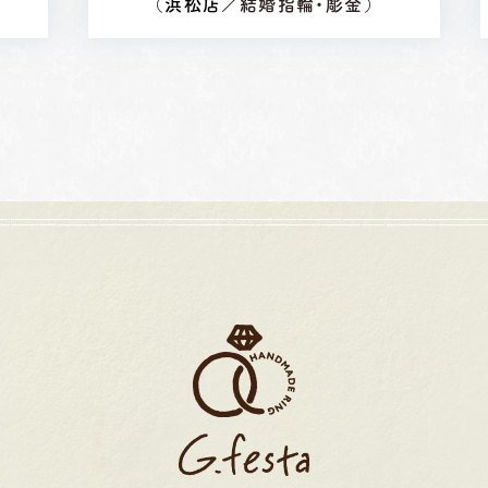
（
浜松店
／結婚指輪・彫金）