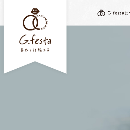
G.festa
G.festa's F
G.festaについて
岐阜本店
指輪ができるまで
三重店