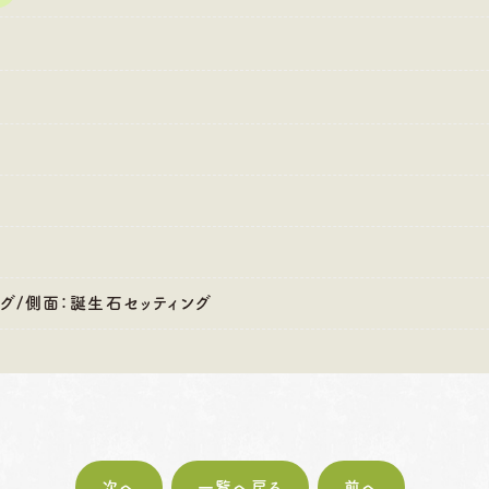
:00〜18:30
営業時間
10:00〜18:30
営業時間
10
・第4火曜日・毎週
定休日
火曜日・水曜日
定休日
火
曜日
※祝日の場合は営業
※
祝日の場合は営業
グ/側面：誕生石セッティング
次へ
一覧へ戻る
前へ