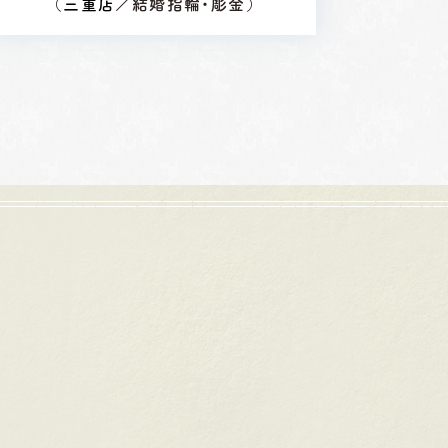
（
三重店
／結婚指輪・彫金）