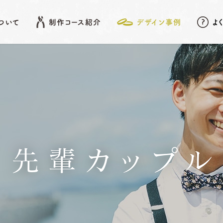
について
制作コース紹介
デザイン事例
よ
EATURE
SHOP LIST
DESIGN ARCHIVE
COURSE
アフターメンテナンス
名古屋店
デザイン事例
岡崎店
こだわりポイント
先
結婚指輪
婚約指輪
先輩カップル
動画データ＆
Photoスタンド
浜松店
プレゼント
ベビーリング
結婚記念日リング