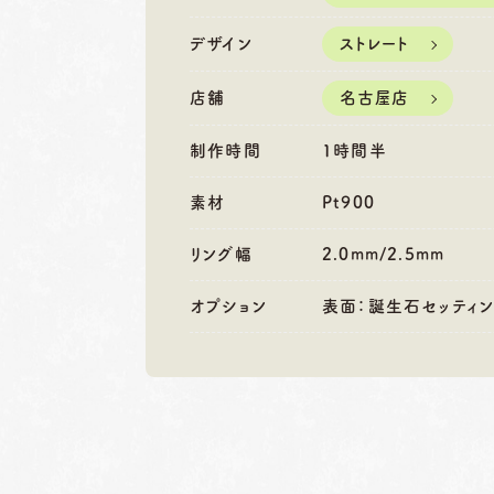
営業時間
10:00〜18:30
営業時間
10
定休日
第1・第3火曜日・毎週
定休日
第2
デザイン
ストレート
水曜日
水
※祝日の場合は営業
※
店舗
名古屋店
制作時間
1時間半
素材
Pt900
リング幅
2.0mm/2.5mm
オプション
表面：誕生石セッティン