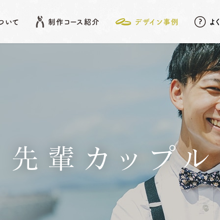
について
制作コース紹介
デザイン事例
よ
EATURE
SHOP LIST
DESIGN ARCHIVE
COURSE
アフターメンテナンス
名古屋店
デザイン事例
岡崎店
こだわりポイント
先
結婚指輪
婚約指輪
先輩カップル
動画データ＆
Photoスタンド
浜松店
プレゼント
ベビーリング
結婚記念日リング