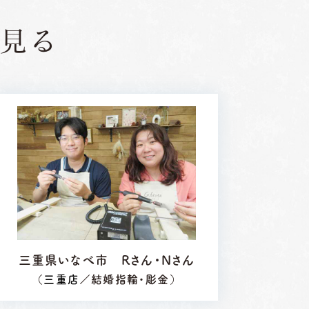
見る
三重県いなべ市 Rさん・Nさん
（
三重店
／結婚指輪・彫金）