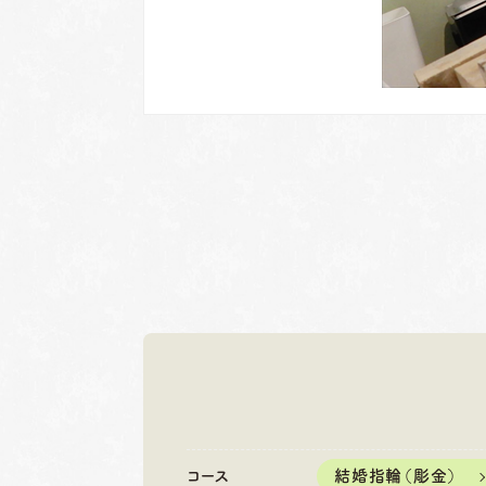
岐阜本店
名古屋店
TEL.058-265-2756
TEL.052-2
コース
結婚指輪（彫金）