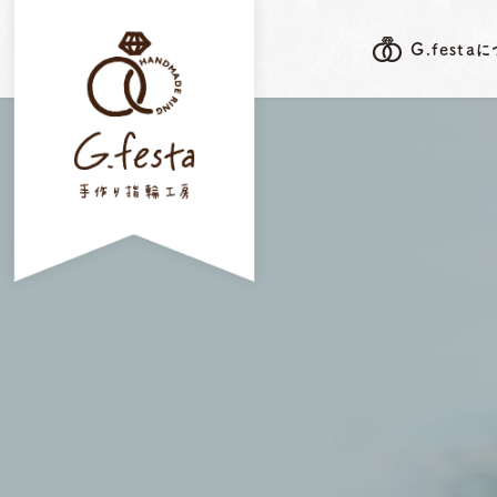
G.festa
G.festa's F
G.festaについて
岐阜本店
指輪ができるまで
三重店