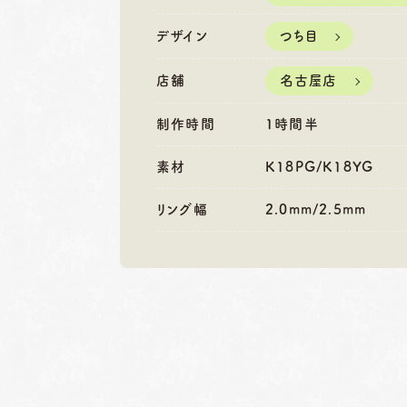
営業時間
10:00〜18:30
営業時間
10
定休日
第1・第3火曜日・毎週
定休日
第2
デザイン
つち目
水曜日
水
※祝日の場合は営業
※
店舗
名古屋店
制作時間
1時間半
素材
K18PG/K18YG
リング幅
2.0mm/2.5mm