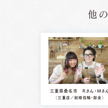
他
三重県桑名市 Ｒさん・Ｍさ
（
三重店
／結婚指輪・彫金）