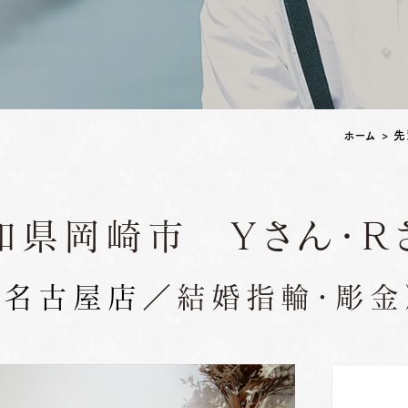
ペアリングはこちら
ホーム
>
先
知県岡崎市 Ｙさん・Ｒ
（
名古屋店
／結婚指輪・彫金