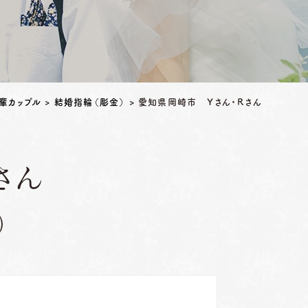
輩カップル
>
結婚指輪（彫金）
>
愛知県岡崎市 Ｙさん・Ｒさん
さん
）