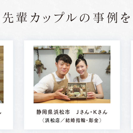
の先輩カップルの
事例を
ん
静岡県浜松市 Ｊさん・Ｋさん
（
浜松店
／結婚指輪・彫金）