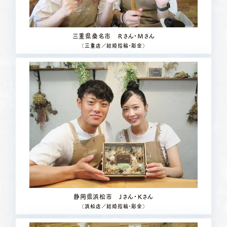
三重県桑名市 Ｒさん・Ｍさん
（
三重店
／結婚指輪・彫金）
静岡県浜松市 Ｊさん・Ｋさん
（
浜松店
／結婚指輪・彫金）