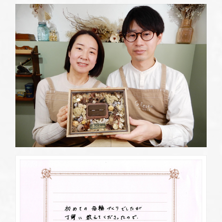
定休日
第2・第4火曜日・毎週水曜日
※祝日の場合は営業
資料請求
岡崎店
TEL.0564-74-8033
G.festaについて
営業時間
10:00〜18:30
定休日
火曜日・水曜日
※祝日の場合は営業
デザイン事例
三重店
TEL.059-392-6577
お店を探す
営業時間
10:00〜18:30
定休日
火曜日・水曜日
よくある質問
※祝日の場合は営業
浜松店
TEL.053-455-2177
ブログ・新着情報
営業時間
10:00〜18:30
定休日
火曜日・水曜日
※祝日の場合は営業