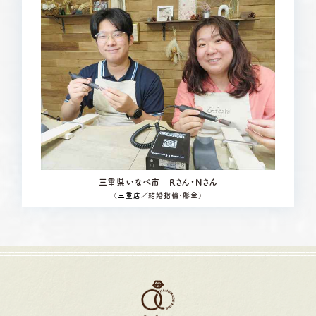
三重県いなべ市 Rさん・Nさん
（
三重店
／結婚指輪・彫金）