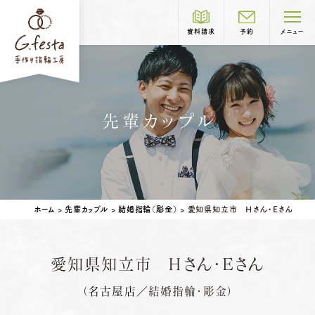
資料請求
予約
メニュー
制作コース紹介
先輩カップル
COURSE
結婚指輪
婚約指輪
岐阜本店
TEL.058-265-2756
ホーム
>
先輩カップル
>
結婚指輪（彫金）
>
愛知県知立市 Ｈさん・Ｅさん
営業時間
10:00〜18:30
定休日
第1・第3火曜日・毎週水曜日
※祝日の場合は営業
愛知県知立市 Ｈさん・Ｅさん
名古屋店
TEL.052-261-6676
ベビーリング
結婚記念日リング
（
名古屋店
／結婚指輪・彫金）
営業時間
10:00〜18:30
ペアリングはこちら