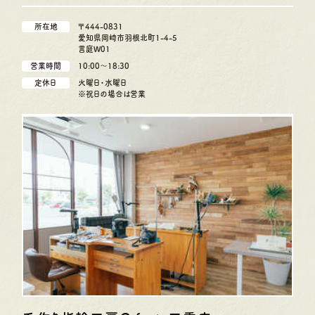
所在地
〒444-0831
愛知県岡崎市羽根北町1-4-5
言庭W01
営業時間
10:00〜18:30
定休日
火曜日・水曜日
※祝日の場合は営業