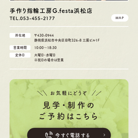
手作り指輪工房G.festa
浜松店
TEL.053-455-2177
MAP
所在地
〒430-0944
静岡県浜松市中央区田町326-8 三展ビル1F
営業時間
10:00〜18:30
定休日
火曜日・水曜日
※祝日の場合は営業
お気軽にどうぞ
見学・制作の
ご予約はこちら
今すぐ電話する