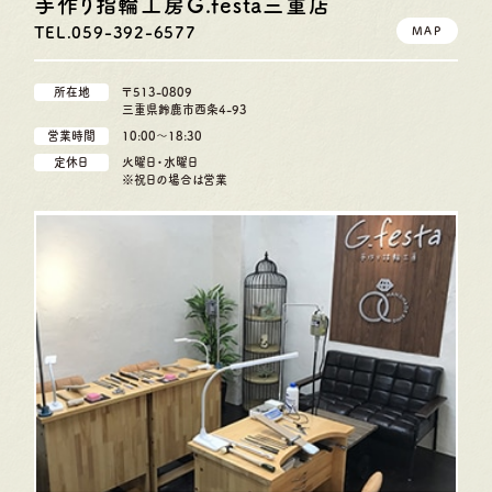
手作り指輪工房G.festa
三重店
TEL.059-392-6577
MAP
所在地
〒513-0809
三重県鈴鹿市西条4-93
営業時間
10:00〜18:30
定休日
火曜日・水曜日
※祝日の場合は営業