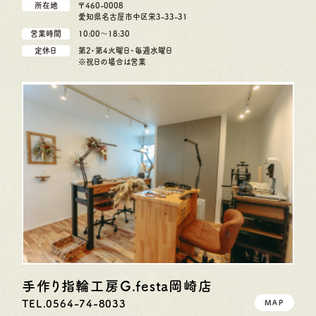
所在地
〒460-0008
愛知県名古屋市中区栄3-33-31
営業時間
10:00〜18:30
定休日
第2・第4火曜日・毎週水曜日
※祝日の場合は営業
手作り指輪工房G.festa
岡崎店
TEL.0564-74-8033
MAP