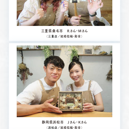
三重県桑名市 Ｒさん・Ｍさん
（
三重店
／結婚指輪・彫金）
静岡県浜松市 Ｊさん・Ｋさん
（
浜松店
／結婚指輪・彫金）