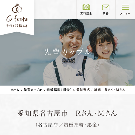
資料請求
予約
メニュー
制作コース紹介
先輩カップル
COURSE
結婚指輪
婚約指輪
岐阜本店
TEL.058-265-2756
ホーム
>
先輩カップル
>
結婚指輪（彫金）
>
愛知県名古屋市 Ｒさん・Ｍさん
営業時間
10:00〜18:30
定休日
第1・第3火曜日・毎週水曜日
※祝日の場合は営業
愛知県名古屋市 Ｒさん・Ｍさん
名古屋店
TEL.052-261-6676
ベビーリング
結婚記念日リング
（
名古屋店
／結婚指輪・彫金）
営業時間
10:00〜18:30
ペアリングはこちら