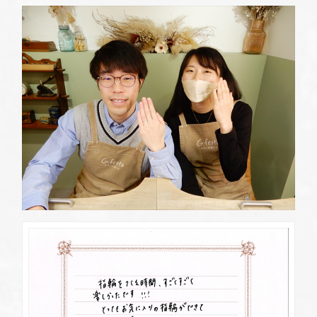
定休日
第2・第4火曜日・毎週水曜日
※祝日の場合は営業
資料請求
岡崎店
TEL.0564-74-8033
G.festaについて
営業時間
10:00〜18:30
定休日
火曜日・水曜日
※祝日の場合は営業
デザイン事例
三重店
TEL.059-392-6577
お店を探す
営業時間
10:00〜18:30
定休日
火曜日・水曜日
よくある質問
※祝日の場合は営業
浜松店
TEL.053-455-2177
ブログ・新着情報
営業時間
10:00〜18:30
定休日
火曜日・水曜日
※祝日の場合は営業