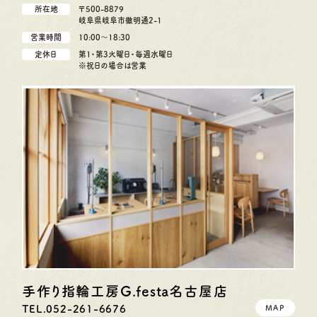
所在地
〒500-8879
岐阜県岐阜市徹明通2-1
営業時間
10:00〜18:30
定休日
第1・第3火曜日・毎週水曜日
※祝日の場合は営業
手作り指輪工房G.festa
名古屋店
TEL.052-261-6676
MAP