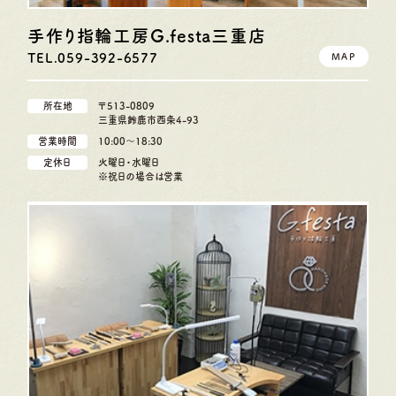
手作り指輪工房G.festa
三重店
TEL.059-392-6577
MAP
所在地
〒513-0809
三重県鈴鹿市西条4-93
営業時間
10:00〜18:30
定休日
火曜日・水曜日
※祝日の場合は営業