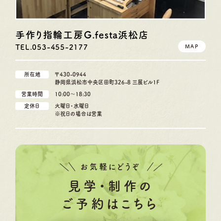
手作り指輪工房G.festa
浜松店
TEL.053-455-2177
MAP
所在地
〒430-0944
静岡県浜松市中央区田町326-8 三展ビル1F
営業時間
10:00〜18:30
定休日
火曜日・水曜日
※祝日の場合は営業
お気軽にどうぞ
見学・制作の
ご予約はこちら