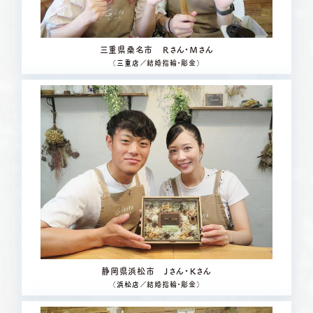
三重県桑名市 Ｒさん・Ｍさん
（
三重店
／結婚指輪・彫金）
静岡県浜松市 Ｊさん・Ｋさん
（
浜松店
／結婚指輪・彫金）