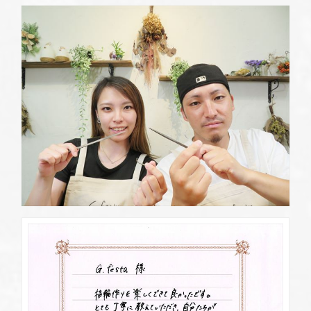
定休日
第2・第4火曜日・毎週水曜日
※祝日の場合は営業
資料請求
岡崎店
TEL.0564-74-8033
G.festaについて
営業時間
10:00〜18:30
定休日
火曜日・水曜日
※祝日の場合は営業
デザイン事例
三重店
TEL.059-392-6577
お店を探す
営業時間
10:00〜18:30
定休日
火曜日・水曜日
よくある質問
※祝日の場合は営業
浜松店
TEL.053-455-2177
ブログ・新着情報
営業時間
10:00〜18:30
定休日
火曜日・水曜日
※祝日の場合は営業