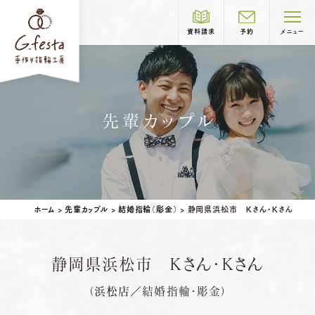
資料請求
予約
メニュー
制作コース紹介
先輩カップル
COURSE
結婚指輪
婚約指輪
岐阜本店
TEL.058-265-2756
ホーム
>
先輩カップル
>
結婚指輪（彫金）
>
静岡県浜松市 Ｋさん・Ｋさん
営業時間
10:00〜18:30
定休日
第1・第3火曜日・毎週水曜日
※祝日の場合は営業
静岡県浜松市 Ｋさん・Ｋさん
名古屋店
TEL.052-261-6676
ベビーリング
結婚記念日リング
（
浜松店
／結婚指輪・彫金）
営業時間
10:00〜18:30
ペアリングはこちら