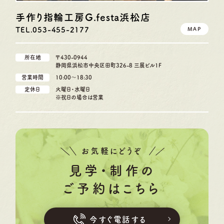
手作り指輪工房G.festa
浜松店
TEL.053-455-2177
MAP
所在地
〒430-0944
静岡県浜松市中央区田町326-8 三展ビル1F
営業時間
10:00〜18:30
定休日
火曜日・水曜日
※祝日の場合は営業
お気軽にどうぞ
見学・制作の
ご予約はこちら
今すぐ電話する