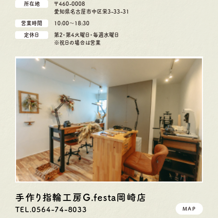
所在地
〒460-0008
愛知県名古屋市中区栄3-33-31
営業時間
10:00〜18:30
定休日
第2・第4火曜日・毎週水曜日
※祝日の場合は営業
手作り指輪工房G.festa
岡崎店
TEL.0564-74-8033
MAP