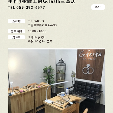
手作り指輪工房G.festa
三重店
TEL.059-392-6577
MAP
所在地
〒513-0809
三重県鈴鹿市西条4-93
営業時間
10:00〜18:30
定休日
火曜日・水曜日
※祝日の場合は営業