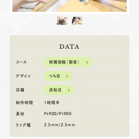
DATA
結婚指輪（彫金）
コース
つち目
デザイン
浜松店
店舗
制作時間
1時間半
素材
Pt900/Pt900
リング幅
2.5ｍｍ/2.5ｍｍ