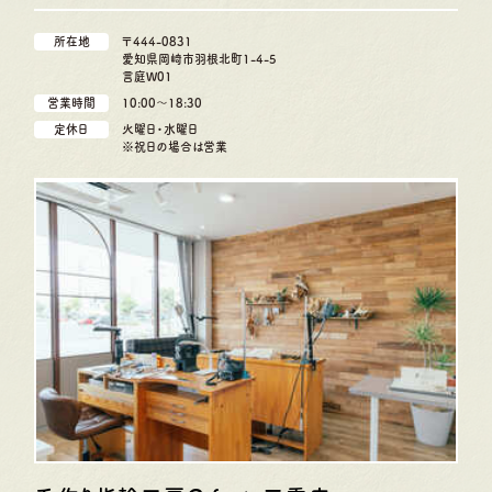
所在地
〒444-0831
愛知県岡崎市羽根北町1-4-5
言庭W01
営業時間
10:00〜18:30
定休日
火曜日・水曜日
※祝日の場合は営業