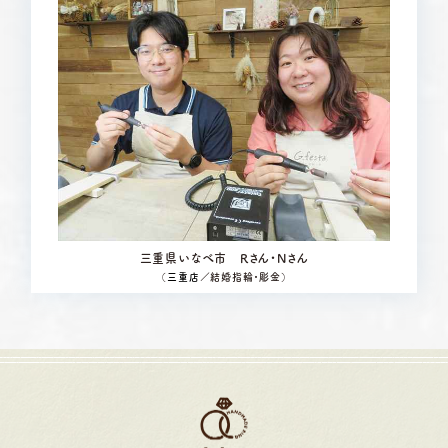
三重県いなべ市 Rさん・Nさん
（
三重店
／結婚指輪・彫金）