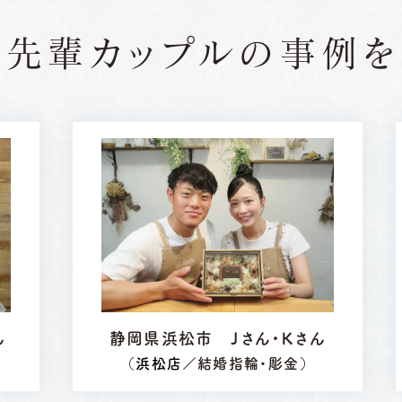
の先輩カップルの
事例を
ん
静岡県浜松市 Ｊさん・Ｋさん
（
浜松店
／結婚指輪・彫金）