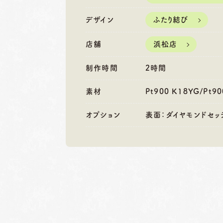
営業時間
10:00〜18:30
営業時間
10
定休日
第1・第3火曜日・毎週
定休日
第2
デザイン
ふたり結び
水曜日
水
※祝日の場合は営業
※
店舗
浜松店
制作時間
2時間
素材
Pt900 K18YG/Pt9
オプション
表面：ダイヤモンドセッ