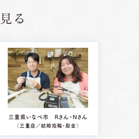
見る
三重県いなべ市 Rさん・Nさん
（
三重店
／結婚指輪・彫金）