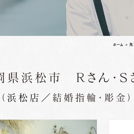
ペアリングはこちら
ホーム
>
先
岡県浜松市 Ｒさん・Ｓ
（
浜松店
／結婚指輪・彫金）