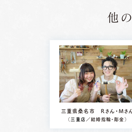
他
三重県桑名市 Ｒさん・Ｍさ
（
三重店
／結婚指輪・彫金）