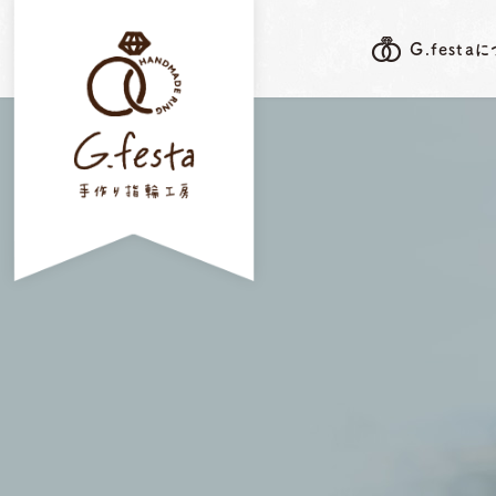
G.festa
G.festa's F
G.festaについて
岐阜本店
指輪ができるまで
三重店