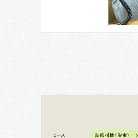
岐阜本店
名古屋店
TEL.058-265-2756
TEL.052-2
コース
結婚指輪（彫金）