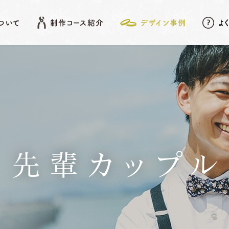
について
制作コース紹介
デザイン事例
よ
EATURE
SHOP LIST
DESIGN ARCHIVE
COURSE
アフターメンテナンス
名古屋店
デザイン事例
岡崎店
こだわりポイント
先
結婚指輪
婚約指輪
先輩カップル
動画データ＆
Photoスタンド
浜松店
プレゼント
ベビーリング
結婚記念日リング