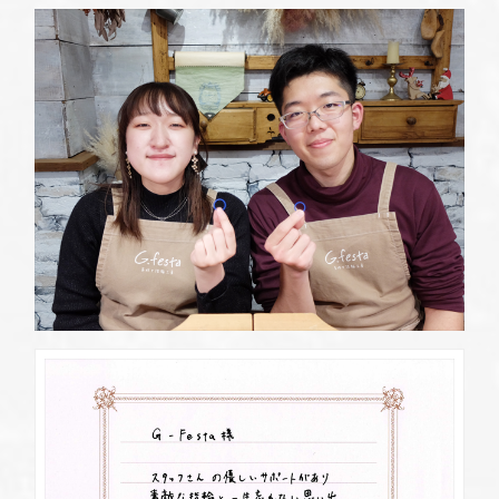
定休日
第2・第4火曜日・毎週水曜日
※祝日の場合は営業
資料請求
岡崎店
TEL.0564-74-8033
G.festaについて
営業時間
10:00〜18:30
定休日
火曜日・水曜日
※祝日の場合は営業
デザイン事例
三重店
TEL.059-392-6577
お店を探す
営業時間
10:00〜18:30
定休日
火曜日・水曜日
よくある質問
※祝日の場合は営業
浜松店
TEL.053-455-2177
ブログ・新着情報
営業時間
10:00〜18:30
定休日
火曜日・水曜日
※祝日の場合は営業