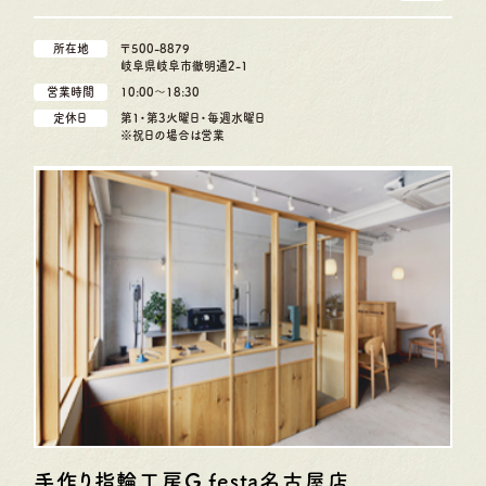
所在地
〒500-8879
岐阜県岐阜市徹明通2-1
営業時間
10:00〜18:30
定休日
第1・第3火曜日・毎週水曜日
※祝日の場合は営業
手作り指輪工房G.festa
名古屋店