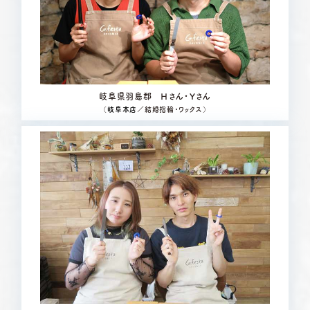
岐阜県羽島郡 Ｈさん・Ｙさん
（
岐阜本店
／結婚指輪・ワックス）