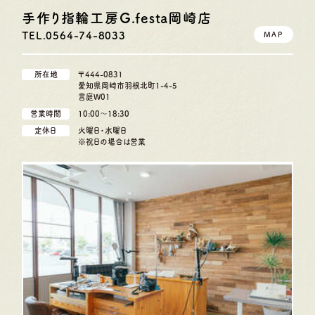
手作り指輪工房G.festa
岡崎店
TEL.0564-74-8033
MAP
所在地
〒444-0831
愛知県岡崎市羽根北町1-4-5
言庭W01
営業時間
10:00〜18:30
定休日
火曜日・水曜日
※祝日の場合は営業