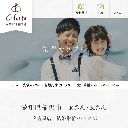
資料請求
予約
メニュー
制作コース紹介
先輩カップル
COURSE
結婚指輪
婚約指輪
岐阜本店
TEL.058-265-2756
ホーム
>
先輩カップル
>
結婚指輪（ワックス）
>
愛知県稲沢市 Rさん・Kさん
営業時間
10:00〜18:30
定休日
第1・第3火曜日・毎週水曜日
※祝日の場合は営業
愛知県稲沢市 Rさん・Kさん
名古屋店
TEL.052-261-6676
ベビーリング
結婚記念日リング
（
名古屋店
／結婚指輪・ワックス）
ペアリングはこちら
営業時間
10:00〜18:30