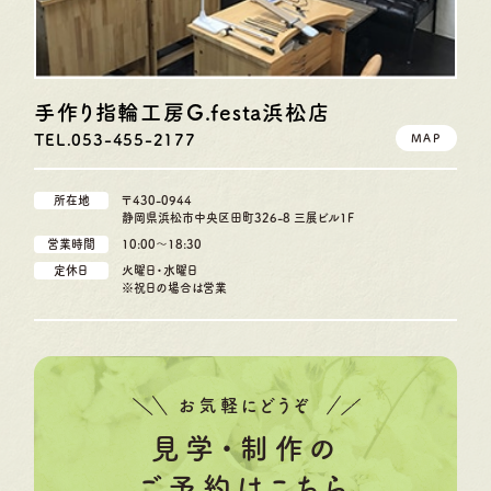
手作り指輪工房G.festa
浜松店
TEL.053-455-2177
MAP
所在地
〒430-0944
静岡県浜松市中央区田町326-8 三展ビル1F
営業時間
10:00〜18:30
定休日
火曜日・水曜日
※祝日の場合は営業
お気軽にどうぞ
見学・制作の
ご予約はこちら