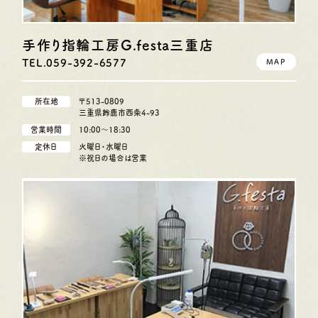
手作り指輪工房G.festa
三重店
TEL.059-392-6577
MAP
所在地
〒513-0809
三重県鈴鹿市西条4-93
営業時間
10:00〜18:30
定休日
火曜日・水曜日
※祝日の場合は営業