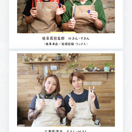
岐阜県羽島郡 Ｈさん・Ｙさん
（
岐阜本店
／結婚指輪・ワックス）
三重県津市 Ｅさん・Ｈさん