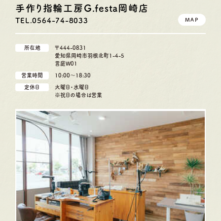
手作り指輪工房G.festa
岡崎店
TEL.0564-74-8033
MAP
所在地
〒444-0831
愛知県岡崎市羽根北町1-4-5
言庭W01
営業時間
10:00〜18:30
定休日
火曜日・水曜日
※祝日の場合は営業