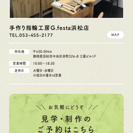
手作り指輪工房G.festa
浜松店
TEL.053-455-2177
MAP
所在地
〒430-0944
静岡県浜松市中央区田町326-8 三展ビル1F
営業時間
10:00〜18:30
定休日
火曜日・水曜日
※祝日の場合は営業
お気軽にどうぞ
見学・制作の
ご予約はこちら