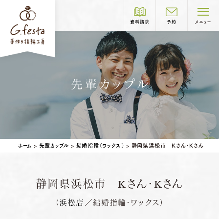
資料請求
予約
メニュー
制作コース紹介
先輩カップル
COURSE
結婚指輪
婚約指輪
岐阜本店
TEL.058-265-2756
ホーム
>
先輩カップル
>
結婚指輪（ワックス）
>
静岡県浜松市 Kさん・Kさん
営業時間
10:00〜18:30
定休日
第1・第3火曜日・毎週水曜日
※祝日の場合は営業
静岡県浜松市 Kさん・Kさん
名古屋店
TEL.052-261-6676
ベビーリング
結婚記念日リング
（
浜松店
／結婚指輪・ワックス）
ペアリングはこちら
営業時間
10:00〜18:30