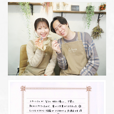
定休日
第2・第4火曜日・毎週水曜日
※祝日の場合は営業
資料請求
岡崎店
TEL.0564-74-8033
G.festaについて
営業時間
10:00〜18:30
定休日
火曜日・水曜日
※祝日の場合は営業
デザイン事例
三重店
TEL.059-392-6577
お店を探す
営業時間
10:00〜18:30
定休日
火曜日・水曜日
よくある質問
※祝日の場合は営業
浜松店
ブログ・新着情報
TEL.053-455-2177
営業時間
10:00〜18:30
定休日
火曜日・水曜日
※祝日の場合は営業