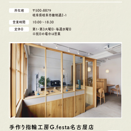
所在地
〒500-8879
岐阜県岐阜市徹明通2-1
営業時間
10:00〜18:30
定休日
第1・第3火曜日・毎週水曜日
※祝日の場合は営業
手作り指輪工房G.festa
名古屋店