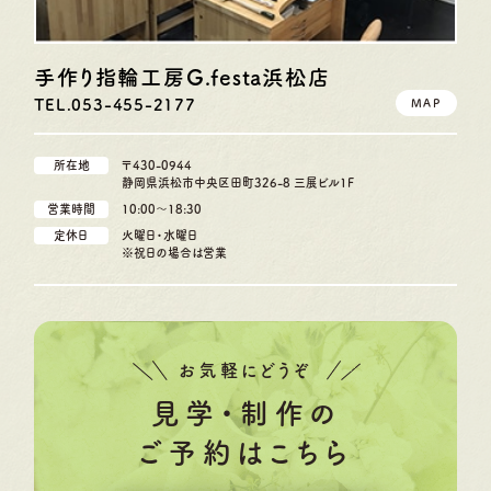
手作り指輪工房G.festa
浜松店
TEL.053-455-2177
MAP
所在地
〒430-0944
静岡県浜松市中央区田町326-8 三展ビル1F
営業時間
10:00〜18:30
定休日
火曜日・水曜日
※祝日の場合は営業
お気軽にどうぞ
見学・制作の
ご予約はこちら