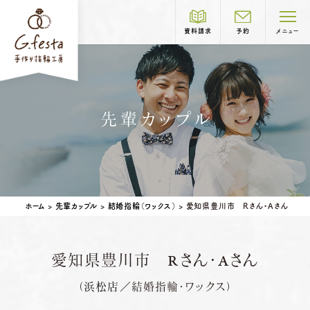
資料請求
予約
メニュー
制作コース紹介
先輩カップル
COURSE
結婚指輪
婚約指輪
岐阜本店
TEL.058-265-2756
ホーム
>
先輩カップル
>
結婚指輪（ワックス）
>
愛知県豊川市 Rさん・Aさん
営業時間
10:00〜18:30
定休日
第1・第3火曜日・毎週水曜日
※祝日の場合は営業
愛知県豊川市 Rさん・Aさん
名古屋店
TEL.052-261-6676
ベビーリング
結婚記念日リング
（
浜松店
／結婚指輪・ワックス）
営業時間
10:00〜18:30
ペアリングはこちら