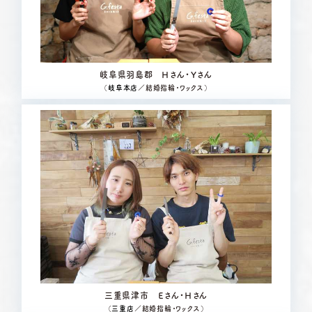
岐阜県羽島郡 Ｈさん・Ｙさん
（
岐阜本店
／結婚指輪・ワックス）
三重県津市 Ｅさん・Ｈさん
（
三重店
／結婚指輪・ワックス）