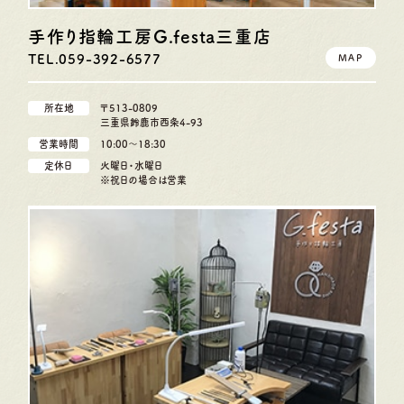
手作り指輪工房G.festa
三重店
TEL.059-392-6577
MAP
所在地
〒513-0809
三重県鈴鹿市西条4-93
営業時間
10:00〜18:30
定休日
火曜日・水曜日
※祝日の場合は営業