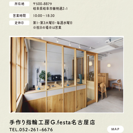
所在地
〒500-8879
岐阜県岐阜市徹明通2-1
営業時間
10:00〜18:30
定休日
第1・第3火曜日・毎週水曜日
※祝日の場合は営業
手作り指輪工房G.festa
名古屋店
TEL.052-261-6676
MAP