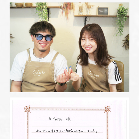
定休日
第2・第4火曜日・毎週水曜日
※祝日の場合は営業
資料請求
岡崎店
TEL.0564-74-8033
G.festaについて
営業時間
10:00〜18:30
定休日
火曜日・水曜日
※祝日の場合は営業
デザイン事例
三重店
TEL.059-392-6577
お店を探す
営業時間
10:00〜18:30
定休日
火曜日・水曜日
よくある質問
※祝日の場合は営業
浜松店
TEL.053-455-2177
ブログ・新着情報
営業時間
10:00〜18:30
定休日
火曜日・水曜日
※祝日の場合は営業