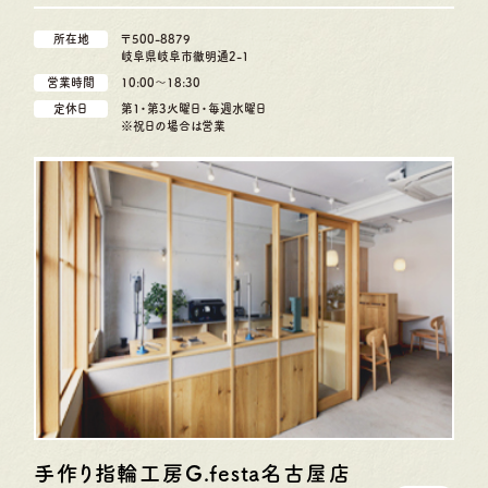
所在地
〒500-8879
岐阜県岐阜市徹明通2-1
営業時間
10:00〜18:30
定休日
第1・第3火曜日・毎週水曜日
※祝日の場合は営業
手作り指輪工房G.festa
名古屋店