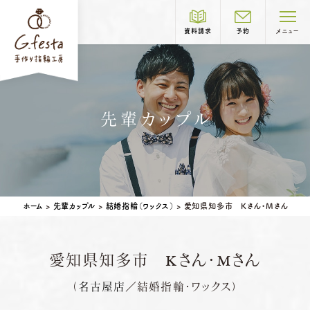
資料請求
予約
メニュー
制作コース紹介
先輩カップル
COURSE
結婚指輪
婚約指輪
岐阜本店
TEL.058-265-2756
ホーム
>
先輩カップル
>
結婚指輪（ワックス）
>
愛知県知多市 Kさん・Mさん
営業時間
10:00〜18:30
定休日
第1・第3火曜日・毎週水曜日
※祝日の場合は営業
愛知県知多市 Kさん・Mさん
名古屋店
TEL.052-261-6676
ベビーリング
結婚記念日リング
（
名古屋店
／結婚指輪・ワックス）
ペアリングはこちら
営業時間
10:00〜18:30