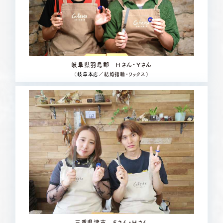
岐阜県羽島郡 Ｈさん・Ｙさん
（
岐阜本店
／結婚指輪・ワックス）
三重県津市 Ｅさん・Ｈさん