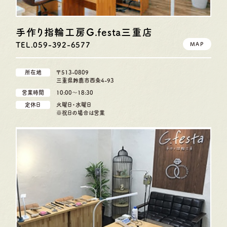
手作り指輪工房G.festa
三重店
TEL.059-392-6577
MAP
所在地
〒513-0809
三重県鈴鹿市西条4-93
営業時間
10:00〜18:30
定休日
火曜日・水曜日
※祝日の場合は営業