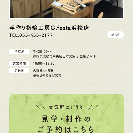
手作り指輪工房G.festa
浜松店
TEL.053-455-2177
MAP
所在地
〒430-0944
静岡県浜松市中央区田町326-8 三展ビル1F
営業時間
10:00〜18:30
定休日
火曜日・水曜日
※祝日の場合は営業
お気軽にどうぞ
見学・制作の
ご予約はこちら