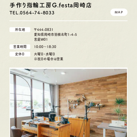
手作り指輪工房G.festa
岡崎店
TEL.0564-74-8033
MAP
所在地
〒444-0831
愛知県岡崎市羽根北町1-4-5
言庭W01
営業時間
10:00〜18:30
定休日
火曜日・水曜日
※祝日の場合は営業