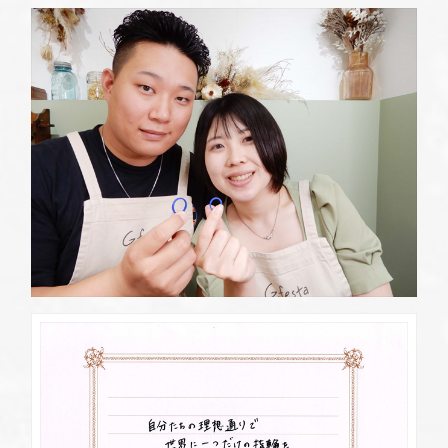
定休日
第2・第4火曜日・毎週水曜日
※祝日の場合は営業
資料請求
岡崎店
TEL.0564-74-8033
G.festaについて
営業時間
10:00〜18:30
定休日
火曜日・水曜日
※祝日の場合は営業
デザイン事例
三重店
TEL.059-392-6577
お店を探す
営業時間
10:00〜18:30
定休日
火曜日・水曜日
よくある質問
※祝日の場合は営業
浜松店
TEL.053-455-2177
ブログ・新着情報
営業時間
10:00〜18:30
定休日
火曜日・水曜日
※祝日の場合は営業