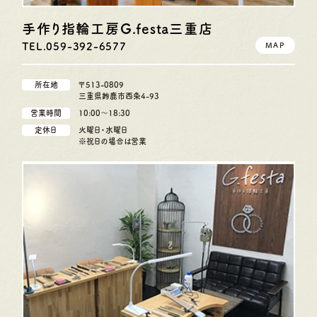
手作り指輪工房G.festa
三重店
TEL.059-392-6577
MAP
所在地
〒513-0809
三重県鈴鹿市西条4-93
営業時間
10:00〜18:30
定休日
火曜日・水曜日
※祝日の場合は営業