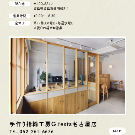
所在地
〒500-8879
岐阜県岐阜市徹明通2-1
営業時間
10:00〜18:30
定休日
第1・第3火曜日・毎週水曜日
※祝日の場合は営業
手作り指輪工房G.festa
名古屋店
TEL.052-261-6676
MAP