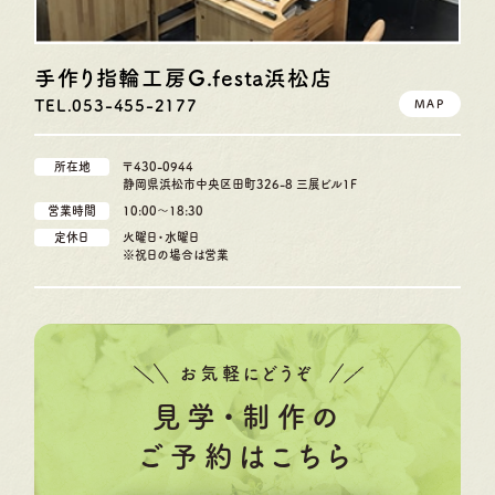
手作り指輪工房G.festa
浜松店
TEL.053-455-2177
MAP
所在地
〒430-0944
静岡県浜松市中央区田町326-8 三展ビル1F
営業時間
10:00〜18:30
定休日
火曜日・水曜日
※祝日の場合は営業
お気軽にどうぞ
見学・制作の
ご予約はこちら