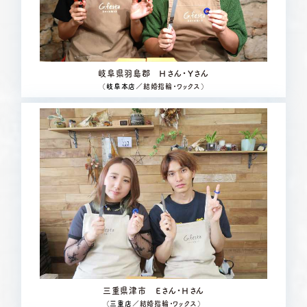
岐阜県羽島郡 Ｈさん・Ｙさん
（
岐阜本店
／結婚指輪・ワックス）
三重県津市 Ｅさん・Ｈさん
（
三重店
／結婚指輪・ワックス）