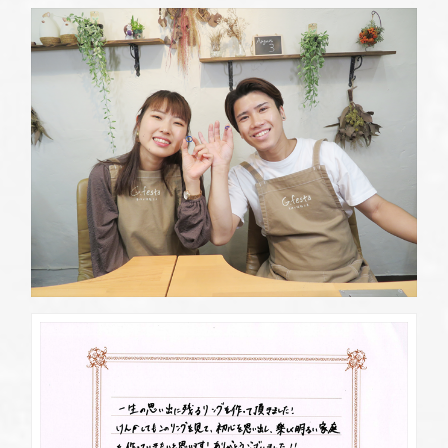
定休日
第2・第4火曜日・毎週水曜日
※祝日の場合は営業
資料請求
岡崎店
TEL.0564-74-8033
G.festaについて
営業時間
10:00〜18:30
定休日
火曜日・水曜日
※祝日の場合は営業
デザイン事例
三重店
TEL.059-392-6577
お店を探す
営業時間
10:00〜18:30
定休日
火曜日・水曜日
よくある質問
※祝日の場合は営業
浜松店
TEL.053-455-2177
ブログ・新着情報
営業時間
10:00〜18:30
定休日
火曜日・水曜日
※祝日の場合は営業