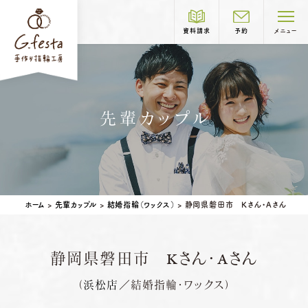
資料請求
予約
メニュー
制作コース紹介
先輩カップル
COURSE
結婚指輪
婚約指輪
岐阜本店
TEL.058-265-2756
ホーム
>
先輩カップル
>
結婚指輪（ワックス）
>
静岡県磐田市 Kさん・Aさん
営業時間
10:00〜18:30
定休日
第1・第3火曜日・毎週水曜日
※祝日の場合は営業
静岡県磐田市 Kさん・Aさん
名古屋店
TEL.052-261-6676
ベビーリング
結婚記念日リング
（
浜松店
／結婚指輪・ワックス）
営業時間
10:00〜18:30
ペアリングはこちら