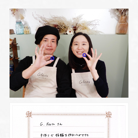
定休日
第2・第4火曜日・毎週水曜日
※祝日の場合は営業
資料請求
岡崎店
TEL.0564-74-8033
G.festaについて
営業時間
10:00〜18:30
定休日
火曜日・水曜日
※祝日の場合は営業
デザイン事例
三重店
TEL.059-392-6577
お店を探す
営業時間
10:00〜18:30
定休日
火曜日・水曜日
よくある質問
※祝日の場合は営業
浜松店
TEL.053-455-2177
ブログ・新着情報
営業時間
10:00〜18:30
定休日
火曜日・水曜日
※祝日の場合は営業