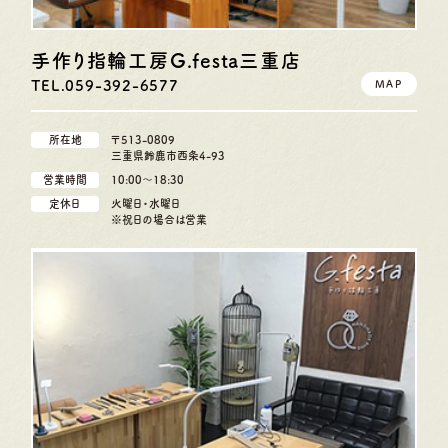
手作り指輪工房G.festa
三重店
TEL.059-392-6577
MAP
所在地
〒513-0809
三重県鈴鹿市西条4-93
営業時間
10:00〜18:30
定休日
火曜日・水曜日
※祝日の場合は営業