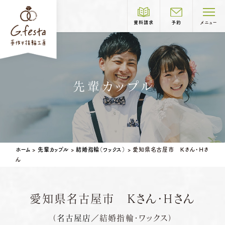
資料請求
予約
メニュー
制作コース紹介
先輩カップル
COURSE
結婚指輪
婚約指輪
岐阜本店
TEL.058-265-2756
ホーム
>
先輩カップル
>
結婚指輪（ワックス）
>
愛知県名古屋市 Ｋさん・Ｈさ
ん
営業時間
10:00〜18:30
定休日
第1・第3火曜日・毎週水曜日
※祝日の場合は営業
愛知県名古屋市 Ｋさん・Ｈさん
名古屋店
TEL.052-261-6676
ベビーリング
結婚記念日リング
（
名古屋店
／結婚指輪・ワックス）
営業時間
10:00〜18:30
ペアリングはこちら