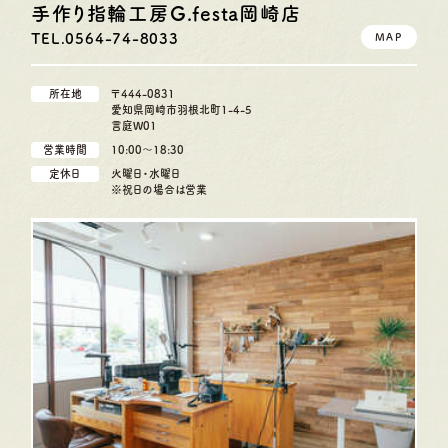
手作り指輪工房G.festa
岡崎店
TEL.0564-74-8033
MAP
所在地
〒444-0831
愛知県岡崎市羽根北町1-4-5
言庭W01
営業時間
10:00〜18:30
定休日
火曜日・水曜日
※祝日の場合は営業