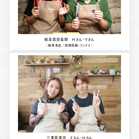
岐阜県羽島郡 Ｈさん・Ｙさん
（
岐阜本店
／結婚指輪・ワックス）
三重県津市 Ｅさん・Ｈさん