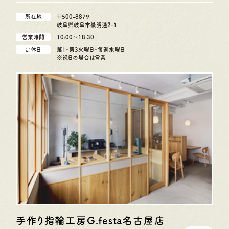
所在地
〒500-8879
岐阜県岐阜市徹明通2-1
営業時間
10:00〜18:30
定休日
第1・第3火曜日・毎週水曜日
※祝日の場合は営業
手作り指輪工房G.festa
名古屋店