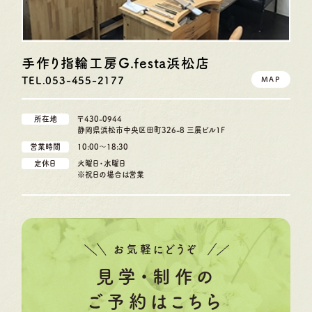
手作り指輪工房G.festa
浜松店
TEL.053-455-2177
MAP
所在地
〒430-0944
静岡県浜松市中央区田町326-8 三展ビル1F
営業時間
10:00〜18:30
定休日
火曜日・水曜日
※祝日の場合は営業
お気軽にどうぞ
見学・制作の
ご予約はこちら