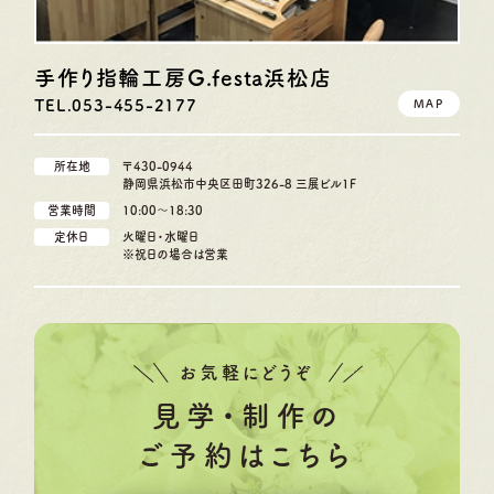
手作り指輪工房G.festa
浜松店
TEL.053-455-2177
MAP
所在地
〒430-0944
静岡県浜松市中央区田町326-8 三展ビル1F
営業時間
10:00〜18:30
定休日
火曜日・水曜日
※祝日の場合は営業
お気軽にどうぞ
見学・制作の
ご予約はこちら