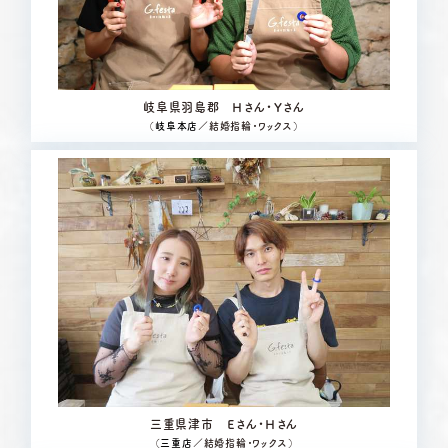
岐阜県羽島郡 Ｈさん・Ｙさん
（
岐阜本店
／結婚指輪・ワックス）
三重県津市 Ｅさん・Ｈさん
（
三重店
／結婚指輪・ワックス）