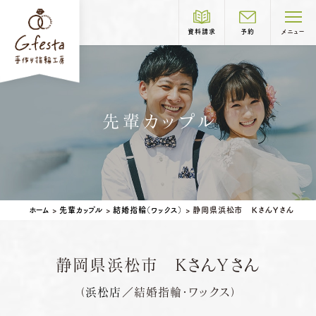
資料請求
予約
メニュー
制作コース紹介
先輩カップル
COURSE
結婚指輪
婚約指輪
岐阜本店
TEL.058-265-2756
ホーム
>
先輩カップル
>
結婚指輪（ワックス）
>
静岡県浜松市 ＫさんＹさん
営業時間
10:00〜18:30
定休日
第1・第3火曜日・毎週水曜日
※祝日の場合は営業
静岡県浜松市 ＫさんＹさん
名古屋店
TEL.052-261-6676
ベビーリング
結婚記念日リング
（
浜松店
／結婚指輪・ワックス）
営業時間
10:00〜18:30
ペアリングはこちら