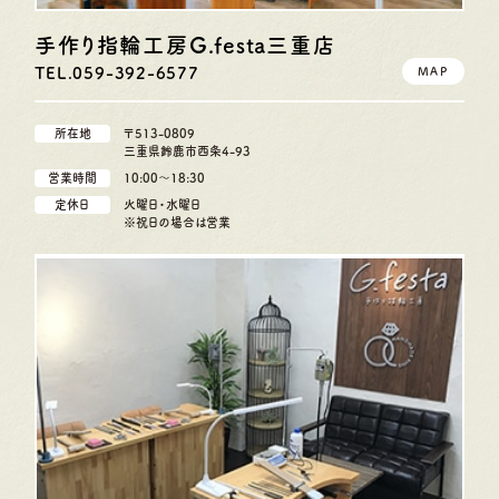
手作り指輪工房G.festa
三重店
TEL.059-392-6577
MAP
所在地
〒513-0809
三重県鈴鹿市西条4-93
営業時間
10:00〜18:30
定休日
火曜日・水曜日
※祝日の場合は営業