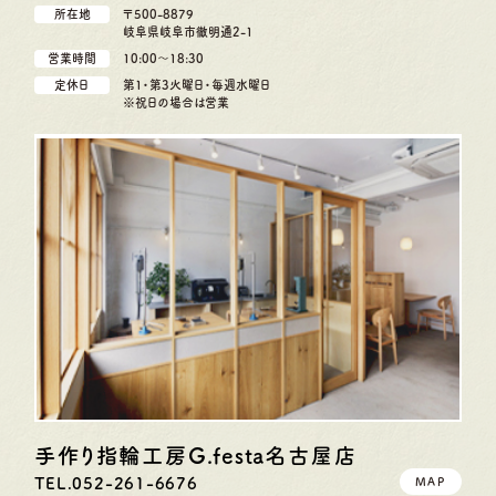
所在地
〒500-8879
岐阜県岐阜市徹明通2-1
営業時間
10:00〜18:30
定休日
第1・第3火曜日・毎週水曜日
※祝日の場合は営業
手作り指輪工房G.festa
名古屋店
TEL.052-261-6676
MAP