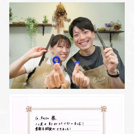
定休日
第2・第4火曜日・毎週水曜日
※祝日の場合は営業
資料請求
岡崎店
TEL.0564-74-8033
G.festaについて
営業時間
10:00〜18:30
定休日
火曜日・水曜日
※祝日の場合は営業
デザイン事例
三重店
TEL.059-392-6577
お店を探す
営業時間
10:00〜18:30
定休日
火曜日・水曜日
よくある質問
※祝日の場合は営業
浜松店
TEL.053-455-2177
ブログ・新着情報
営業時間
10:00〜18:30
定休日
火曜日・水曜日
※祝日の場合は営業