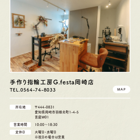
手作り指輪工房G.festa
岡崎店
TEL.0564-74-8033
MAP
所在地
〒444-0831
愛知県岡崎市羽根北町1-4-5
言庭W01
営業時間
10:00〜18:30
定休日
火曜日・水曜日
※祝日の場合は営業