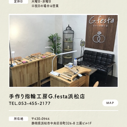
定休日
火曜日・水曜日
※祝日の場合は営業
手作り指輪工房G.festa
浜松店
TEL.053-455-2177
MAP
所在地
〒430-0944
静岡県浜松市中央区田町326-8 三展ビル1F