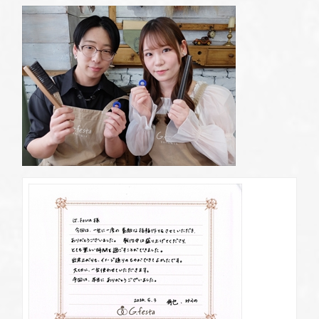
定休日
第2・第4火曜日・毎週水曜日
※祝日の場合は営業
岡崎店
TEL.0564-74-8033
資料請求
営業時間
10:00〜18:30
G.festaについて
定休日
火曜日・水曜日
※祝日の場合は営業
デザイン事例
三重店
TEL.059-392-6577
お店を探す
営業時間
10:00〜18:30
定休日
火曜日・水曜日
よくある質問
※祝日の場合は営業
浜松店
TEL.053-455-2177
ブログ・新着情報
営業時間
10:00〜18:30
定休日
火曜日・水曜日
※祝日の場合は営業