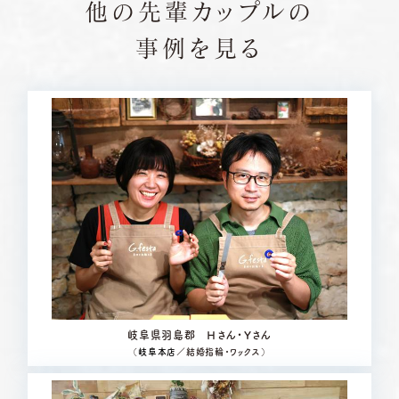
他の先輩カップルの
事例を見る
岐阜県羽島郡 Ｈさん・Ｙさん
（
岐阜本店
／結婚指輪・ワックス）