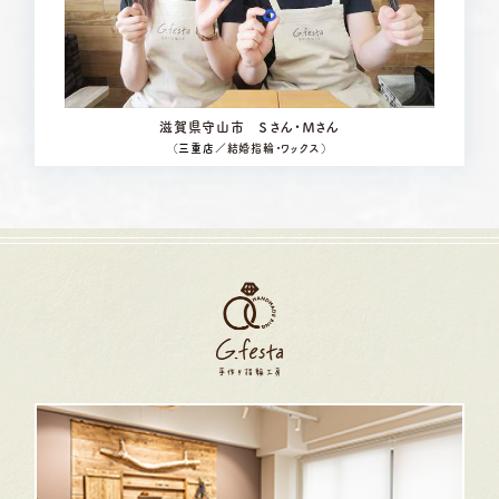
滋賀県守山市 Ｓさん・Ｍさん
（
三重店
／結婚指輪・ワックス）