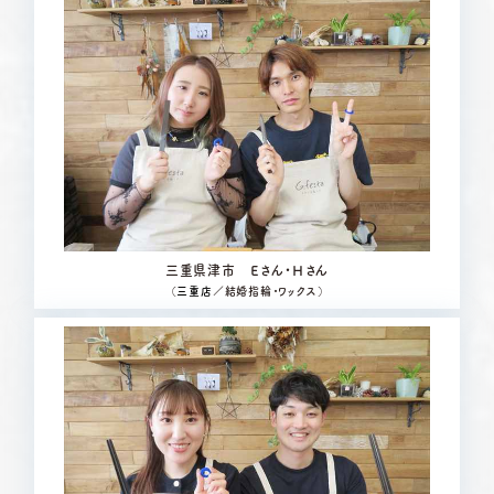
三重県津市 Ｅさん・Ｈさん
（
三重店
／結婚指輪・ワックス）