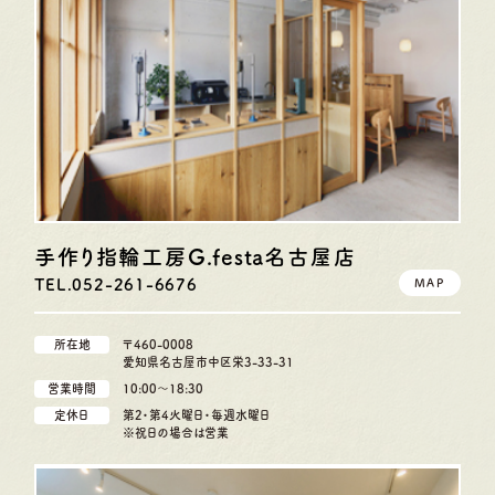
手作り指輪工房G.festa
名古屋店
TEL.052-261-6676
MAP
所在地
〒460-0008
愛知県名古屋市中区栄3-33-31
営業時間
10:00〜18:30
定休日
第2・第4火曜日・毎週水曜日
※祝日の場合は営業