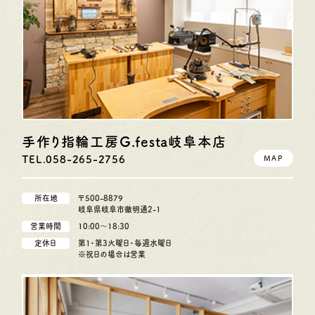
手作り指輪工房G.festa
岐阜本店
TEL.058-265-2756
MAP
所在地
〒500-8879
岐阜県岐阜市徹明通2-1
営業時間
10:00〜18:30
定休日
第1・第3火曜日・毎週水曜日
※祝日の場合は営業