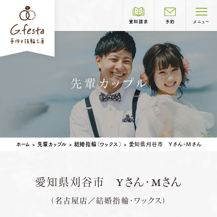
資料請求
予約
メニュー
制作コース紹介
先輩カップル
COURSE
岐阜本店
TEL.058-265-2756
結婚指輪
婚約指輪
ホーム
>
先輩カップル
>
結婚指輪（ワックス）
>
愛知県刈谷市 Yさん・Mさん
営業時間
10:00〜18:30
定休日
第1・第3火曜日・毎週水曜日
※祝日の場合は営業
愛知県刈谷市 Yさん・Mさん
名古屋店
TEL.052-261-6676
ベビーリング
結婚記念日リング
（
名古屋店
／結婚指輪・ワックス）
営業時間
10:00〜18:30
ペアリングはこちら