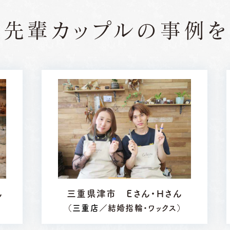
の先輩カップルの
事例を
ん
三重県津市 Ｅさん・Ｈさん
）
（
三重店
／結婚指輪・ワックス）