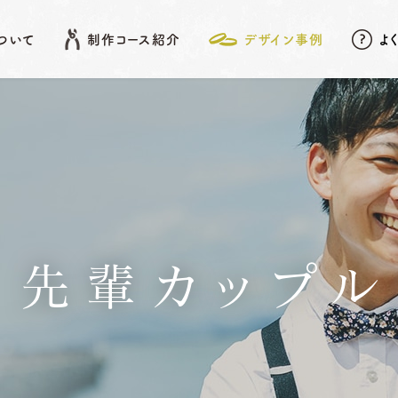
について
制作コース紹介
デザイン事例
よ
EATURE
SHOP LIST
DESIGN ARCHIVE
COURSE
アフターメンテナンス
名古屋店
デザイン事例
岡崎店
こだわりポイント
先
結婚指輪
婚約指輪
先輩カップル
動画データ＆
Photoスタンド
浜松店
プレゼント
ベビーリング
結婚記念日リング