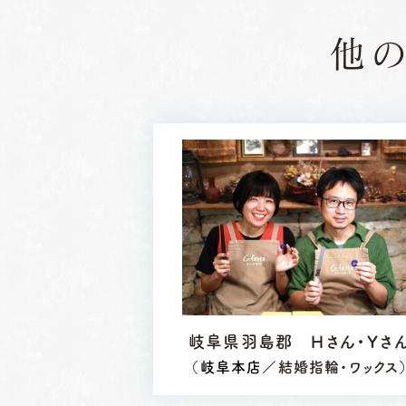
他
岐阜県羽島郡 Ｈさん・Ｙさ
（
岐阜本店
／結婚指輪・ワックス