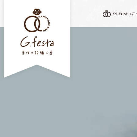
G.festa
G.festa's F
G.festaについて
岐阜本店
指輪ができるまで
三重店