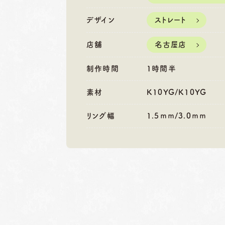
営業時間
10:00〜18:30
営業時間
10
定休日
第1・第3火曜日・毎週
定休日
第2
デザイン
ストレート
水曜日
水
※祝日の場合は営業
※
店舗
名古屋店
制作時間
1時間半
素材
K10YG/K10YG
リング幅
1.5ｍｍ/3.0ｍｍ