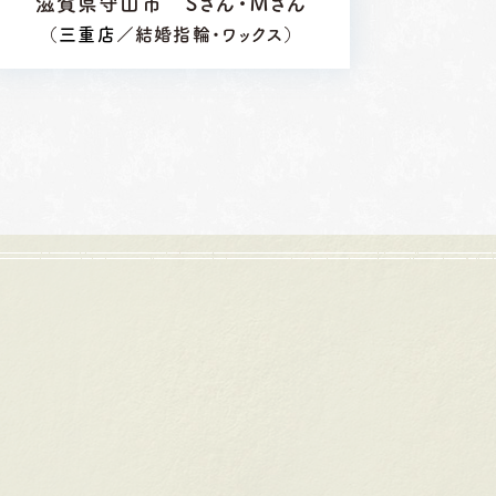
滋賀県守山市 Ｓさん・Ｍさん
（
三重店
／結婚指輪・ワックス）