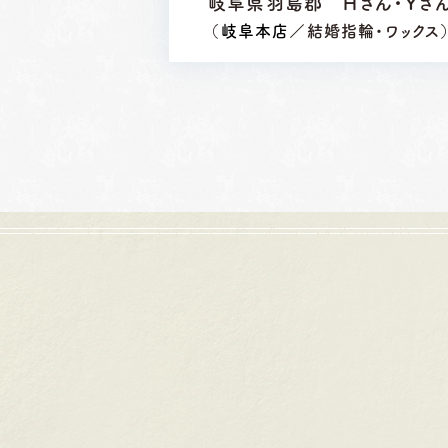
岐阜県羽島郡 Ｈさん・Ｙさ
（
岐阜本店
／結婚指輪・ワックス