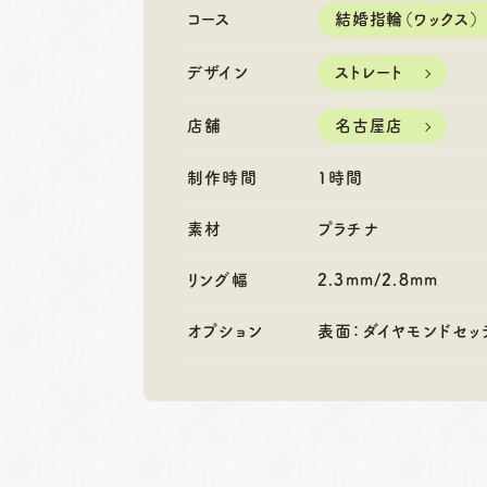
営業時間
10:00〜18:30
営業時間
10
コース
結婚指輪（ワックス）
定休日
第1・第3火曜日・毎週
定休日
第2
水曜日
水
デザイン
ストレート
※祝日の場合は営業
※
店舗
名古屋店
制作時間
1時間
素材
プラチナ
リング幅
2.3mm/2.8mm
オプション
表面：ダイヤモンドセッ