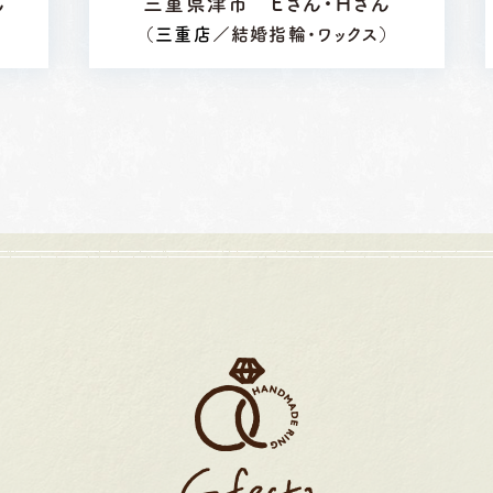
ん
三重県津市 Ｅさん・Ｈさん
）
（
三重店
／結婚指輪・ワックス）