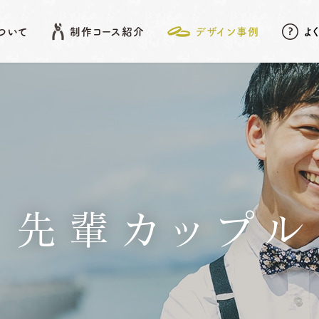
について
制作コース紹介
デザイン事例
よ
EATURE
SHOP LIST
DESIGN ARCHIVE
COURSE
アフターメンテナンス
名古屋店
デザイン事例
岡崎店
こだわりポイント
先
結婚指輪
婚約指輪
先輩カップル
動画データ＆
Photoスタンド
浜松店
プレゼント
ベビーリング
結婚記念日リング