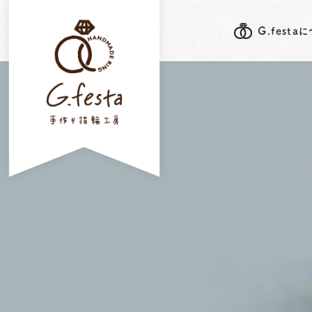
G.festa
G.festa's F
G.festaについて
岐阜本店
指輪ができるまで
三重店