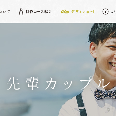
について
制作コース紹介
デザイン事例
よ
EATURE
SHOP LIST
DESIGN ARCHIVE
COURSE
アフターメンテナンス
名古屋店
デザイン事例
岡崎店
こだわりポイント
先
結婚指輪
婚約指輪
先輩カップル
動画データ＆
Photoスタンド
浜松店
プレゼント
ベビーリング
結婚記念日リング