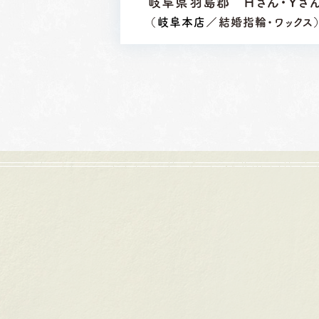
岐阜県羽島郡 Ｈさん・Ｙさ
（
岐阜本店
／結婚指輪・ワックス