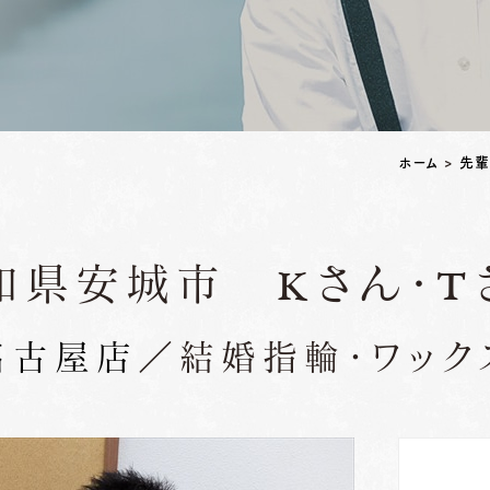
ペアリングはこちら
ホーム
>
先輩
知県安城市 Kさん・T
名古屋店
／結婚指輪・ワック