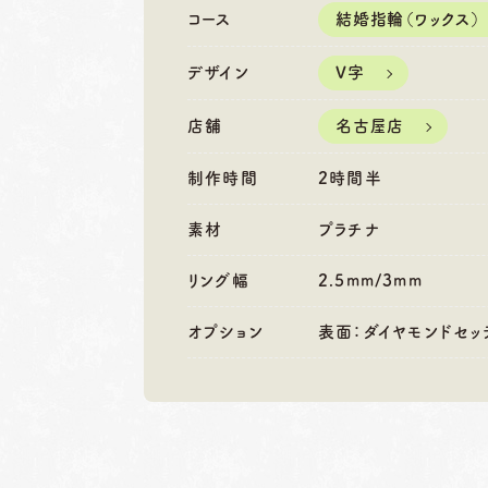
営業時間
10:00〜18:30
営業時間
10
コース
結婚指輪（ワックス）
定休日
第1・第3火曜日・毎週
定休日
第2
水曜日
水
デザイン
V字
※祝日の場合は営業
※
店舗
名古屋店
制作時間
2時間半
素材
プラチナ
リング幅
2.5mm/3mm
オプション
表面：ダイヤモンドセッ