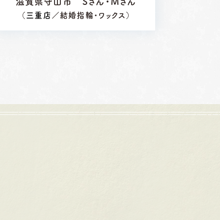
滋賀県守山市 Ｓさん・Ｍさん
（
三重店
／結婚指輪・ワックス）