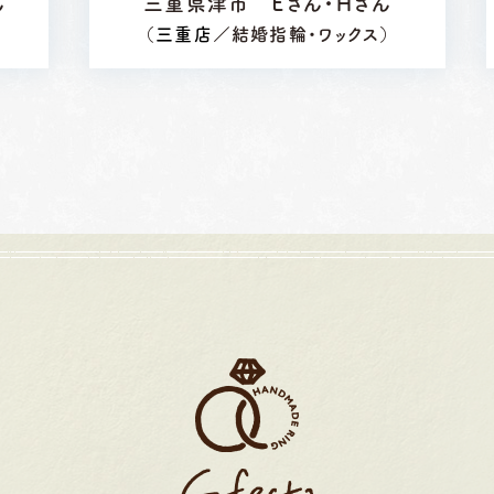
ん
三重県津市 Ｅさん・Ｈさん
）
（
三重店
／結婚指輪・ワックス）