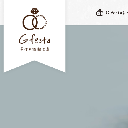
G.festa
G.festa's F
G.festaについて
岐阜本店
指輪ができるまで
三重店