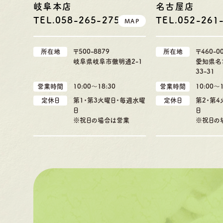
岐阜本店
名古屋店
TEL.058-265-2756
TEL.052-261
MAP
所在地
〒500-8879
所在地
〒460-0
岐阜県岐阜市徹明通2-1
愛知県名
33-31
営業時間
10:00〜18:30
営業時間
10:00〜1
定休日
第1・第3火曜日・毎週水曜
定休日
第2・第
日
日
※祝日の場合は営業
※祝日の