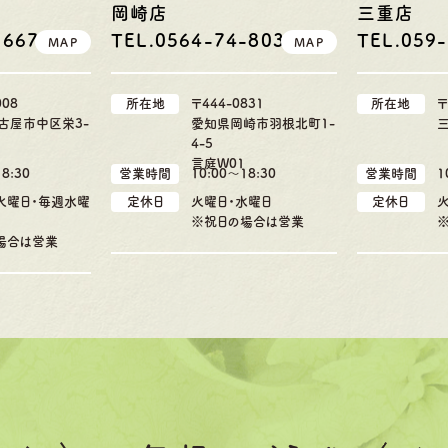
岡崎店
三重店
-6676
TEL.0564-74-8033
TEL.059
MAP
MAP
008
所在地
〒444-0831
所在地
〒
古屋市中区栄3-
愛知県岡崎市羽根北町1-
4-5
言庭W01
8:30
営業時間
10:00〜18:30
営業時間
1
4火曜日・毎週水曜
定休日
火曜日・水曜日
定休日
※祝日の場合は営業
場合は営業