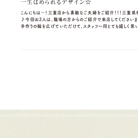
一生はめられるデザイン☆
こんにちは～！三重店から素敵なご夫婦をご紹介！！！三重県
♪今回お2人は、職場の方からのご紹介で来店してくださいま
手作りの輪を広げていただけて、スタッフ一同とても嬉しく思いま
岐阜本店
名古屋店
TEL.058-265-2756
TEL.052-2
営業時間
10:00〜18:30
営業時間
10