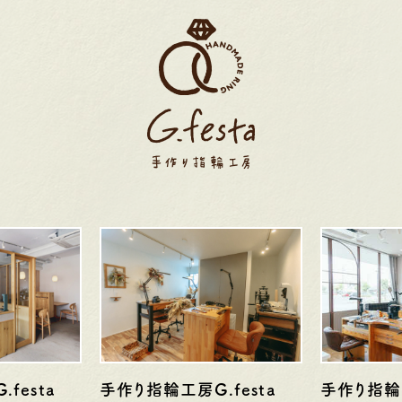
・第4火曜日・毎週
定休日
火曜日・水曜日
定休日
火
曜日
※祝日の場合は営業
※
祝日の場合は営業
festa
手作り指輪工房G.festa
手作り指輪工