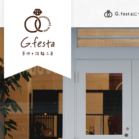
G.festa
G.festa's F
G.festaについて
岐阜本店
指輪ができるまで
三重店