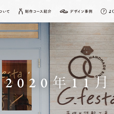
について
制作コース紹介
デザイン事例
よ
EATURE
SHOP LIST
DESIGN ARCHIVE
COURSE
アフターメンテナンス
名古屋店
デザイン事例
岡崎店
こだわりポイント
先
結婚指輪
婚約指輪
2020年11月
動画データ＆
Photoスタンド
浜松店
プレゼント
ベビーリング
結婚記念日リング