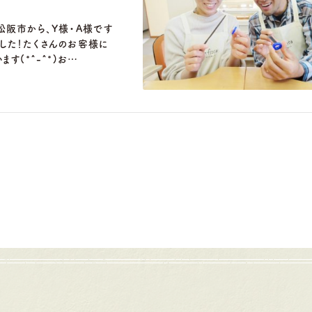
松阪市から、Y様・A様です
した！たくさんのお客様に
す(*^-^*)お…
岡崎店
三重店
61-6676
TEL.0564-74-8033
TEL.059-3
:00〜18:30
営業時間
10:00〜18:30
営業時間
10