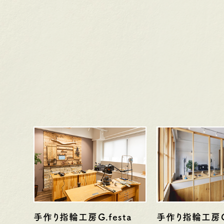
定休日
第1・第3火曜日・毎週
定休日
第2
水曜日
水
※祝日の場合は営業
※
手作り指輪工房G.festa
手作り指輪工房G.