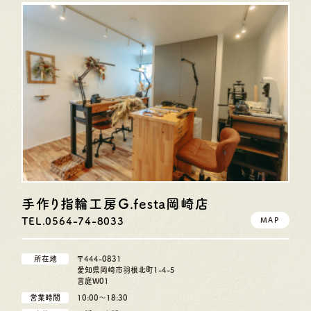
手作り指輪工房G.festa
岡崎店
TEL.0564-74-8033
MAP
所在地
〒444-0831
愛知県岡崎市羽根北町1-4-5
言庭W01
営業時間
10:00〜18:30