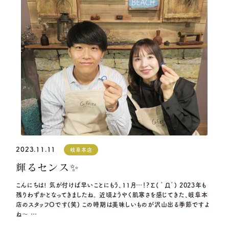
2023.11.11
岐阜本店
輝るセンス✨
こんにちは! 気が付けば早いことにもう、11月…！?Σ( ﾟДﾟ) 2023年も
残りわずかとなってきましたね。 近頃ようやく肌寒さを感じてきた、岐阜本
店のスタッフOです(笑) この時期は美味しいものが沢山出る季節ですよ
ね～ …