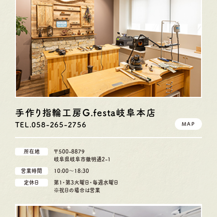
手作り指輪工房G.festa
岐阜本店
TEL.058-265-2756
MAP
所在地
〒500-8879
岐阜県岐阜市徹明通2-1
営業時間
10:00〜18:30
定休日
第1・第3火曜日・毎週水曜日
※祝日の場合は営業