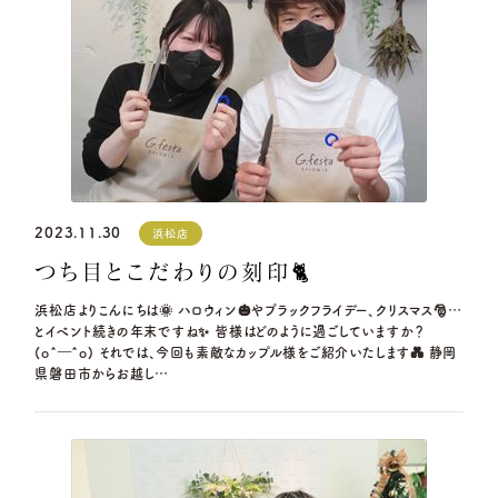
※祝日の場合は営業
2023.11.30
浜松店
つち目とこだわりの刻印🐈
浜松店よりこんにちは🌞 ハロウィン🎃やブラックフライデー、クリスマス🎅…
とイベント続きの年末ですね✨ 皆様はどのように過ごしていますか？
(o^―^o) それでは、今回も素敵なカップル様をご紹介いたします💑 静岡
県磐田市からお越し…