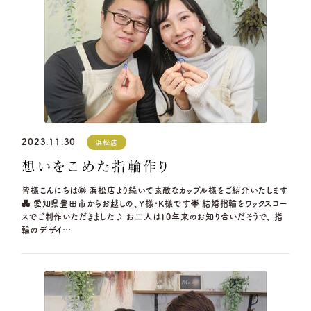
※祝日の場合は営業
名古屋店
TEL.052-261-6676
資料請求
営業時間
10:00〜18:30
定休日
第2・第4火曜日・毎週水曜日
G.festaについて
※祝日の場合は営業
デザイン事例
岡崎店
TEL.0564-74-8033
営業時間
10:00〜18:30
お店を探す
2023.11.30
浜松店
定休日
火曜日・水曜日
※祝日の場合は営業
想いをこめた指輪作り
よくある質問
三重店
TEL.059-392-6577
皆様こんにちは🌞 浜松店より続いて素敵なカップル様をご紹介いたします
💑 愛知県豊田市からお越しの、Y様・K様です🌟 結婚指輪をワックスコー
ブログ・新着情報
営業時間
10:00〜18:30
スでご制作いただきました♪ お二人は10年来のお知り合いだそうで、 指
定休日
火曜日・水曜日
輪のデザイ…
※祝日の場合は営業
浜松店
TEL.053-455-2177
営業時間
10:00〜18:30
定休日
火曜日・水曜日