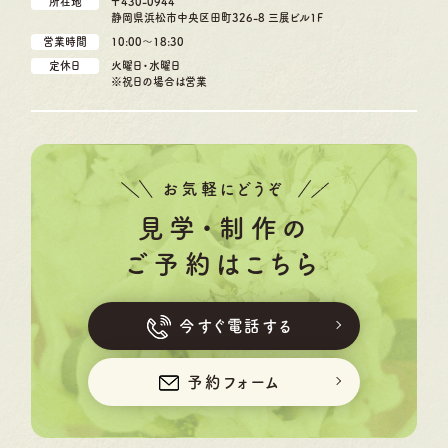
所在地
〒430-0944
静岡県浜松市中央区田町326-8 三展ビル1F
営業時間
10:00〜18:30
定休日
火曜日・水曜日
※祝日の場合は営業
お気軽にどうぞ
見学・制作の
ご予約はこちら
今すぐ電話する
予約フォーム