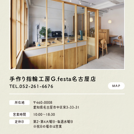
手作り指輪工房G.festa
名古屋店
TEL.052-261-6676
MAP
所在地
〒460-0008
愛知県名古屋市中区栄3-33-31
営業時間
10:00〜18:30
定休日
第2・第4火曜日・毎週水曜日
※祝日の場合は営業