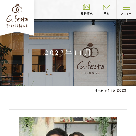
資料請求
予約
メニュー
制作コース紹介
2023年11月
COURSE
結婚指輪
婚約指輪
ホーム
>
11月 2023
岐阜本店
TEL.058-265-2756
ベビーリング
結婚記念日リング
営業時間
10:00〜18:30
定休日
第1・第3火曜日・毎週水曜日
ペアリングはこちら