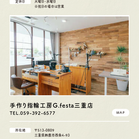
定休日
火曜日・水曜日
※祝日の場合は営業
手作り指輪工房G.festa
三重店
TEL.059-392-6577
MAP
所在地
〒513-0809
三重県鈴鹿市西条4-93