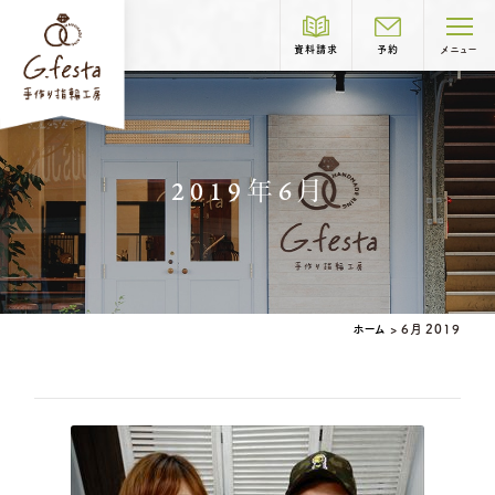
資料請求
予約
メニュー
制作コース紹介
2019年6月
COURSE
結婚指輪
婚約指輪
ホーム
>
6月 2019
岐阜本店
TEL.058-265-2756
営業時間
10:00〜18:30
定休日
第1・第3火曜日・毎週水曜日
※祝日の場合は営業
ベビーリング
結婚記念日リング
名古屋店
TEL.052-261-6676
ペアリングはこちら