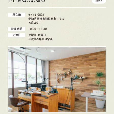
TEL.0564-74-8033
MAP
所在地
〒444-0831
愛知県岡崎市羽根北町1-4-5
言庭W01
営業時間
10:00〜18:30
定休日
火曜日・水曜日
※祝日の場合は営業