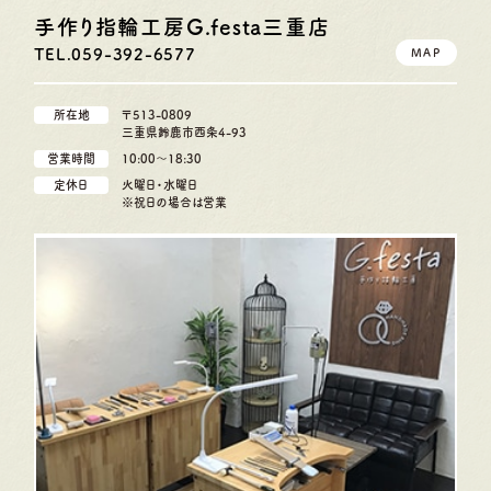
手作り指輪工房G.festa
三重店
TEL.059-392-6577
MAP
所在地
〒513-0809
三重県鈴鹿市西条4-93
営業時間
10:00〜18:30
定休日
火曜日・水曜日
※祝日の場合は営業