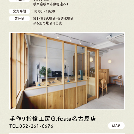
岐阜県岐阜市徹明通2-1
営業時間
10:00〜18:30
定休日
第1・第3火曜日・毎週水曜日
※祝日の場合は営業
手作り指輪工房G.festa
名古屋店
TEL.052-261-6676
MAP