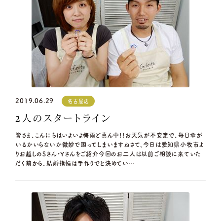
営業時間
10:00〜18:30
定休日
第2・第4火曜日・毎週水曜日
※祝日の場合は営業
資料請求
岡崎店
TEL.0564-74-8033
G.festaについて
営業時間
10:00〜18:30
定休日
火曜日・水曜日
デザイン事例
※祝日の場合は営業
三重店
お店を探す
TEL.059-392-6577
2019.06.29
名古屋店
営業時間
10:00〜18:30
2人のスタートライン
よくある質問
定休日
火曜日・水曜日
※祝日の場合は営業
皆さま、こんにちはいよいよ梅雨ど真ん中!!お天気が不安定で、毎日傘が
いるかいらないか微妙で困ってしまいますねさて、今日は愛知県小牧市よ
ブログ・新着情報
浜松店
TEL.053-455-2177
りお越しのSさん・Yさんをご紹介今回のお二人は以前ご相談に来ていた
だく前から、結婚指輪は手作りでと決めてい…
営業時間
10:00〜18:30
定休日
火曜日・水曜日
※祝日の場合は営業