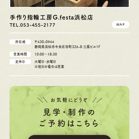
手作り指輪工房G.festa
浜松店
TEL.053-455-2177
MAP
所在地
〒430-0944
静岡県浜松市中央区田町326-8 三展ビル1F
営業時間
10:00〜18:30
定休日
火曜日・水曜日
※祝日の場合は営業
お気軽にどうぞ
見学・制作の
ご予約はこちら